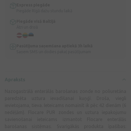
Express piegāde
Piegāde Rīgā dažu stundu laikā
Piegāde visā Baltijā
Ātri un droši
Pasūtījuma saņemšana aptiekā 3h laikā
Saņem SMS un dodies pakaļ pasūtījumam
Apraksts
Nazogastrālā enterālās barošanas zonde no poliuretāna
paredzēta uztura ievadīšanai kuņģī. Droša, viegli
ievietojama, tieva. Ieteicams nomainīt ik pēc 42 dienām (6
nedēļām). Flocare PUR zondes un uztura iepakojumu
savienošanai ieteicams izmantot Flocare enterālās
barošanas sistēmas. Svarīgākās produkta īpašības: