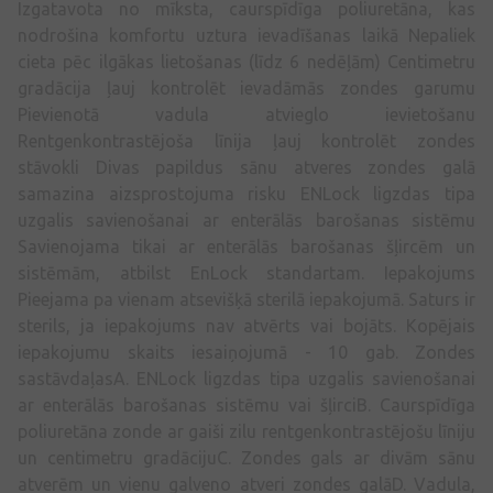
Izgatavota no mīksta, caurspīdīga poliuretāna, kas
nodrošina komfortu uztura ievadīšanas laikā Nepaliek
cieta pēc ilgākas lietošanas (līdz 6 nedēļām) Centimetru
gradācija ļauj kontrolēt ievadāmās zondes garumu
Pievienotā vadula atvieglo ievietošanu
Rentgenkontrastējoša līnija ļauj kontrolēt zondes
stāvokli Divas papildus sānu atveres zondes galā
samazina aizsprostojuma risku ENLock ligzdas tipa
uzgalis savienošanai ar enterālās barošanas sistēmu
Savienojama tikai ar enterālās barošanas šļircēm un
sistēmām, atbilst EnLock standartam. Iepakojums
Pieejama pa vienam atsevišķā sterilā iepakojumā. Saturs ir
sterils, ja iepakojums nav atvērts vai bojāts. Kopējais
iepakojumu skaits iesaiņojumā - 10 gab. Zondes
sastāvdaļasA. ENLock ligzdas tipa uzgalis savienošanai
ar enterālās barošanas sistēmu vai šļirciB. Caurspīdīga
poliuretāna zonde ar gaiši zilu rentgenkontrastējošu līniju
un centimetru gradācijuC. Zondes gals ar divām sānu
atverēm un vienu galveno atveri zondes galāD. Vadula,