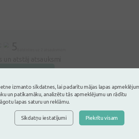
5
Balstoties uz 2 atsauksmēm
es un atstāj atsauksmi
tsauksmi ielogojoties
Nav konts?
Izveidot kontu
vietne izmanto sīkdatnes, lai padarītu mājas lapas apmeklēju
āku un patīkamāku, analizētu tās apmeklējumu un rādītu
lāgotu lapas saturu un reklāmu.
diņa
05.05.2026
Sīkdatņu iestatījumi
Piekrītu visam
ezgan labi!