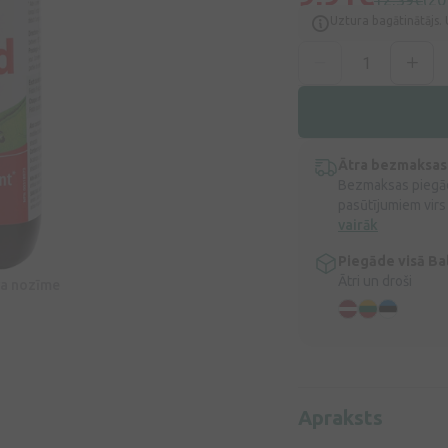
12,39€
(20
Uztura bagātinātājs. 
Ātra bezmaksas
Bezmaksas piegād
pasūtījumiem virs
vairāk
Piegāde visā Bal
Ātri un droši
īva nozīme
Apraksts