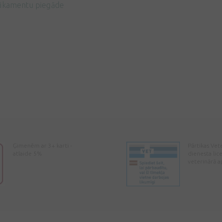
ikamentu piegāde
Ģimenēm ar 3+ karti -
Pārtikas Vet
atlaide 5%
dienesta lic
veterinārā a