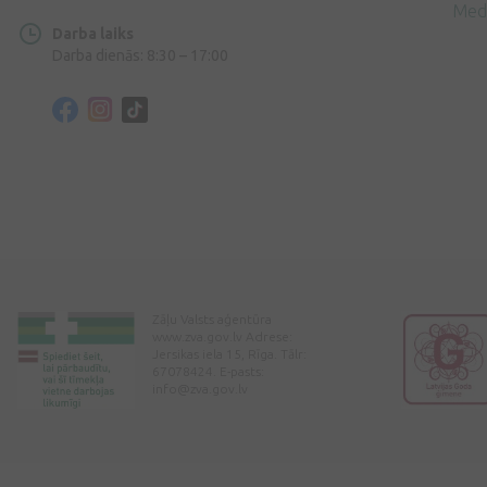
Med
Darba laiks
Darba dienās: 8:30 – 17:00
Zāļu Valsts aģentūra
www.zva.gov.lv Adrese:
Jersikas iela 15, Rīga. Tālr:
67078424. E-pasts:
info@zva.gov.lv