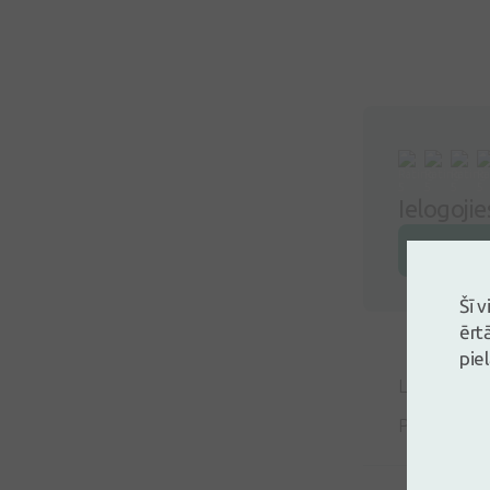
Ielogoji
Atstāj a
Šī 
ērt
pie
Līvija Straz
Palīdzēja di