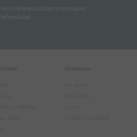
s mūsu draugu pulkam un pirmajam
informāciju!
irkšanās
Uzņēmums
gāde
Par mums
aksa
Mūsu raksti
ājumi un atbildes
Licence
anu kartes
Kontakti un aptiekas
li