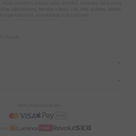
nervu caurulītes (neirālā vada) defektus. Ieteicams lietot pirms
cības sākumposmā. Nesatur cukuru, sāli, cieti. glutēnu, laktozi.
slīgas krāsvielas, aromatizētāji un konservanti.
TD, Kanāda
100% Droši maksājumi!