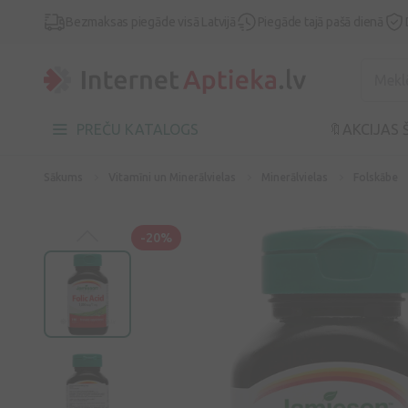
Bezmaksas piegāde visā Latvijā
Piegāde tajā pašā dienā
PREČU KATALOGS
🔖AKCIJAS 
Sākums
Vitamīni un Minerālvielas
Minerālvielas
Folskābe
-20%