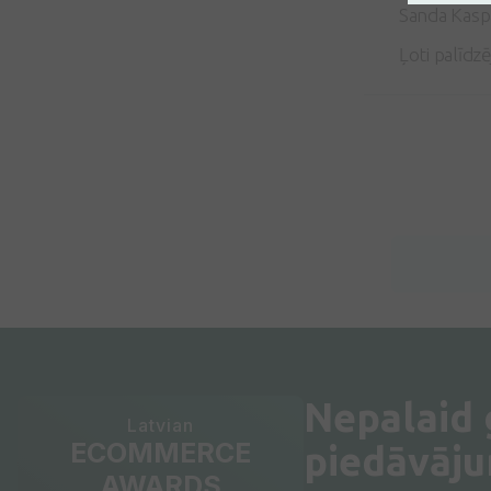
Sanda Kasp
Ļoti palīdzē
Nepalaid
Latvian
ECOMMERCE
piedāvāj
AWARDS