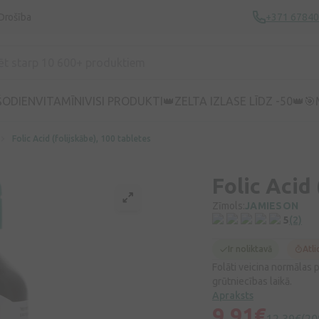
Drošība
+371 6784
ŠODIEN
VITAMĪNI
VISI PRODUKTI
👑ZELTA IZLASE LĪDZ -50👑
🎯
Folic Acid (folijskābe), 100 tabletes
Folic Acid
Zīmols:
JAMIESON
5
(2)
Ir noliktavā
Atli
Folāti veicina normālas 
grūtniecības laikā.
Apraksts
9,91€