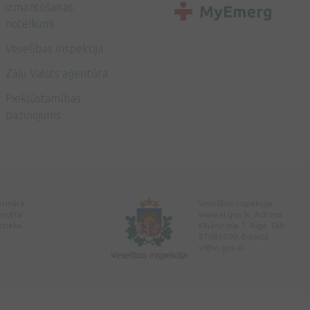
izmantošanas
noteikumi
Veselības inspekcija
Zāļu Valsts aģentūra
Piekļūstamības
paziņojums
erinārā
Veselības inspekcija
encēta
www.vi.gov.lv. Adrese:
ptieka
Klijānu iela 7, Rīga. Tālr:
67081600. E-pasts:
vi@vi.gov.lv