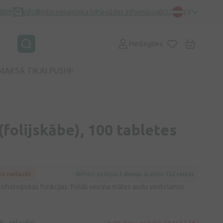
0809
info@internetaptieka.lv
Piegādes informācija
BUJ
LV
Pieslēgties
MAKSĀ TIKAI PUSI🎯
 (folijskābe), 100 tabletes
cis nedaudz
Preci pēdējās
3 dienās
skatījās
152 reizes
psiholoģiskās funkcijas. Folāti veicina mātes audu veidošanos