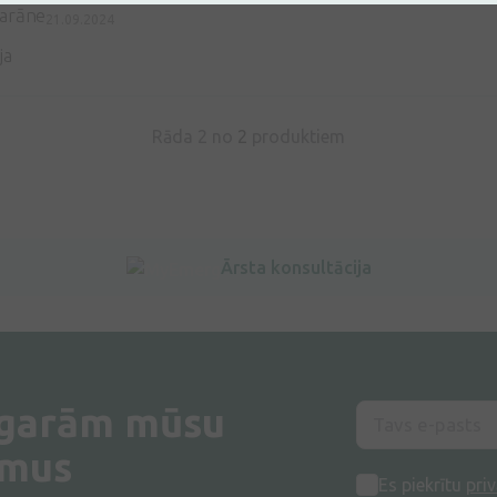
arāne
21.09.2024
ja
Rāda 2 no
2
produktiem
Ārsta konsultācija
 garām mūsu
umus
Es piekrītu
priv