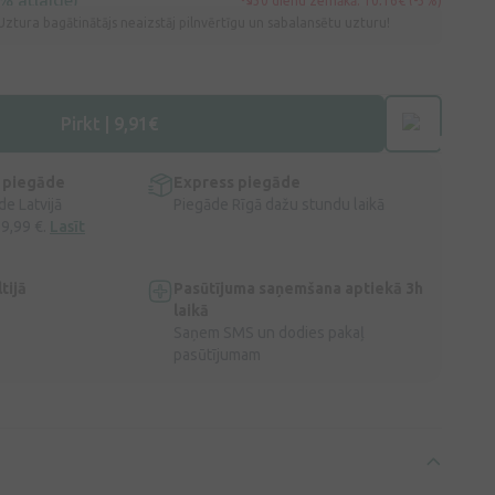
% atlaide)
30 dienu zemākā: 10,16€ (-3%)
Uztura bagātinātājs neaizstāj pilnvērtīgu un sabalansētu uzturu!
Pirkt | 9,91€
 piegāde
Express piegāde
e Latvijā
Piegāde Rīgā dažu stundu laikā
 9,99 €.
Lasīt
tijā
Pasūtījuma saņemšana aptiekā 3h
laikā
Saņem SMS un dodies pakaļ
pasūtījumam