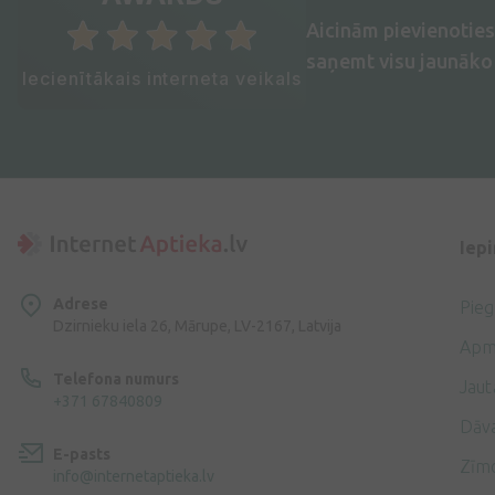
Aicinām pievienotie
saņemt visu jaunāko 
Iecienītākais interneta veikals
Iep
Adrese
Pie
Dzirnieku iela 26, Mārupe, LV-2167, Latvija
Apm
Telefona numurs
Jaut
+371 67840809
Dāv
E-pasts
Zīmo
info@internetaptieka.lv