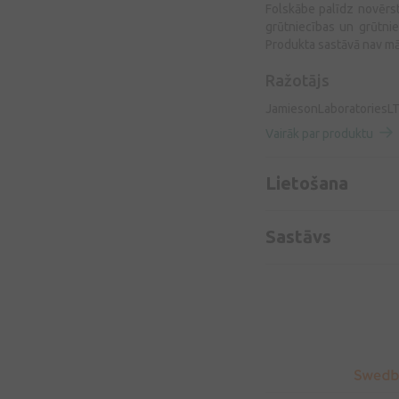
Folskābe palīdz novērst 
grūtniecības un grūtnie
Produkta sastāvā nav māk
Ražotājs
JamiesonLaboratoriesL
Vairāk par produktu
Lietošana
Sastāvs