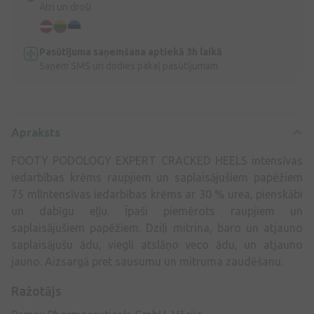
Ātri un droši
Pasūtījuma saņemšana aptiekā 3h laikā
Saņem SMS un dodies pakaļ pasūtījumam
Apraksts
FOOTY PODOLOGY EXPERT CRACKED HEELS intensīvas
iedarbības krēms raupjiem un saplaisājušiem papēžiem
75 mlIntensīvas iedarbības krēms ar 30 % urea, pienskābi
un dabīgu eļļu. Īpaši piemērots raupjiem un
saplaisājušiem papēžiem. Dziļi mitrina, baro un atjauno
saplaisājušu ādu, viegli atslāņo veco ādu, un atjauno
jauno. Aizsargā pret sausumu un mitruma zaudēšanu.
Ražotājs