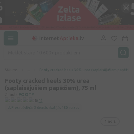
Sākums
...
Footy cracked heels 30% urea (saplaisājušiem papēžiem
Footy cracked heels 30% urea
(saplaisājušiem papēžiem), 75 ml
Zīmols:
FOOTY
5
(1)
Preci pēdējās
3 dienās
skatījās
180 reizes
1
no 2