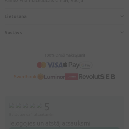
Pamex Pharmaceuticals GmbH, Vācija
Lietošana
Sastāvs
100% Droši maksājumi!
5
Balstoties uz 1 atsauksmēm
Ielogojies un atstāj atsauksmi