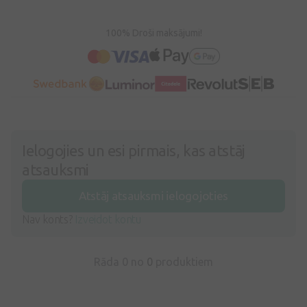
100% Droši maksājumi!
Ielogojies un esi pirmais, kas atstāj
atsauksmi
Atstāj atsauksmi ielogojoties
Nav konts?
Izveidot kontu
Rāda 0 no
0
produktiem