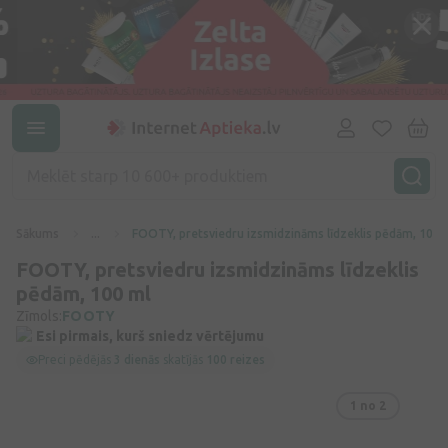
Sākums
...
FOOTY, pretsviedru izsmidzināms līdzeklis pēdām, 100 
FOOTY, pretsviedru izsmidzināms līdzeklis
pēdām, 100 ml
Zīmols:
FOOTY
Esi pirmais, kurš sniedz vērtējumu
Preci pēdējās
3 dienās
skatījās
100 reizes
1
no 2