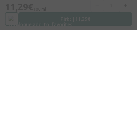
Telefona numurs
11,29€
+371 67840809
100 ml
Pirkt | 11,29€
E-pasts
info@internetaptieka.lv
Darba laiks
Darba dienās: 8:30 – 17:00
Iepirkšanās
Piegāde
Apmaksa
Jautājumi un atbildes