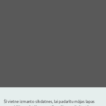
Šī vietne izmanto sīkdatnes, lai padarītu mājas lapas
Attēlam ir ilustratīva nozīme