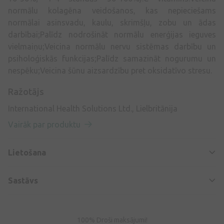
normālu kolagēna veidošanos, kas nepieciešams
normālai asinsvadu, kaulu, skrimšļu, zobu un ādas
darbībai;Palīdz nodrošināt normālu enerģijas ieguves
vielmaiņu;Veicina normālu nervu sistēmas darbību un
psiholoģiskās funkcijas;Palīdz samazināt nogurumu un
nespēku;Veicina šūnu aizsardzību pret oksidatīvo stresu.
Ražotājs
International Health Solutions Ltd., Lielbritānija
Vairāk par produktu
Lietošana
Sastāvs
100% Droši maksājumi!