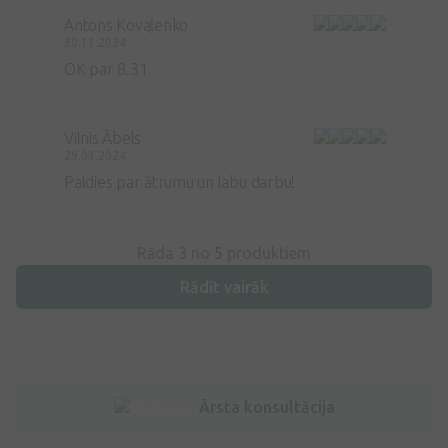
Antons Kovaļenko
30.11.2024
OK par 8.31
Vilnis Ābels
29.03.2024
Paldies par ātrumu un labu darbu!
Rāda 3 no
5
produktiem
Rādīt vairāk
Ārsta konsultācija