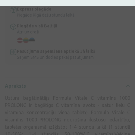
Express piegāde
Piegāde Rīgā dažu stundu laikā
Piegāde visā Baltijā
Ātri un droši
Pasūtījuma saņemšana aptiekā 3h laikā
Saņem SMS un dodies pakaļ pasūtījumam
Apraksts
Uztura bagātinātājs Formula Vitale C vitamīns 1000
PROLONG ir bagātīgs C vitamīna avots - satur lielu C
vitamīna koncentrāciju vienā tabletē. Formula Vitale C
vitamīns 1000 PROLONG nodrošina ilgstošu iedarbību,
tabletei organismā izšķīstot 1-4 stundu laikā (1 stundā
10-50%; 1-4 stundās 50-100%).C vitamīns:Veicina