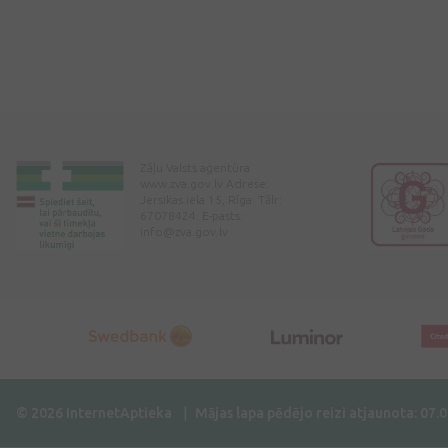
Zāļu Valsts aģentūra
www.zva.gov.lv Adrese:
Jersikas iela 15, Rīga. Tālr:
67078424. E-pasts:
info@zva.gov.lv
© 2026 InternetAptieka
Mājas lapa pēdējo reizi atjaunota: 07.