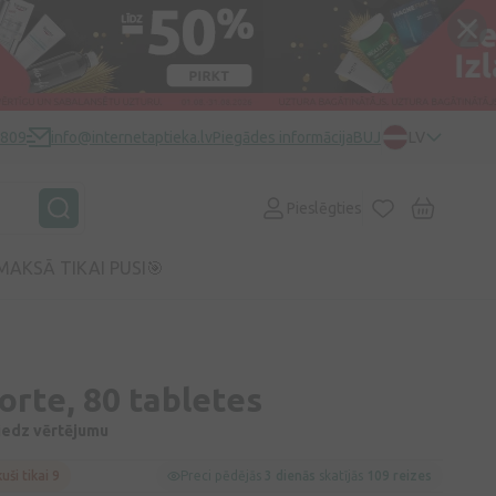
0809
info@internetaptieka.lv
Piegādes informācija
BUJ
LV
Pieslēgties
MAKSĀ TIKAI PUSI🎯
forte, 80 tabletes
niedz vērtējumu
kuši tikai 9
Preci pēdējās
3 dienās
skatījās
109 reizes