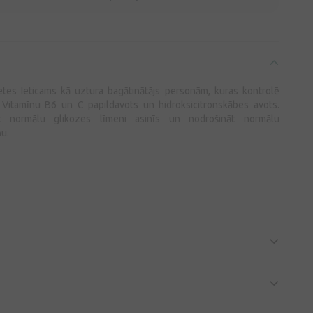
letes Ieticams kā uztura bagātinātājs personām, kuras kontrolē
Vitamīnu B6 un C papildavots un hidroksicitronskābes avots.
t normālu glikozes līmeni asinīs un nodrošināt normālu
u.