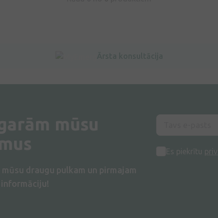
Ārsta konsultācija
 garām mūsu
umus
Es piekrītu
priv
s mūsu draugu pulkam un pirmajam
informāciju!