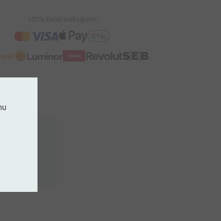
100% Droši maksājumi!
mu