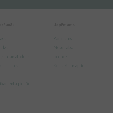
irkšanās
Uzņēmums
gāde
Par mums
aksa
Mūsu raksti
ājumi un atbildes
Licence
anu kartes
Kontakti un aptiekas
li
ikamentu piegāde