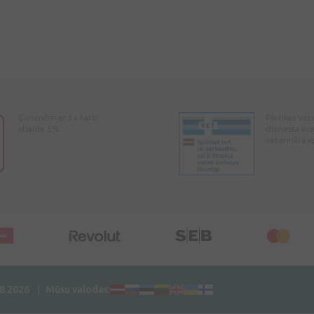
Ģimenēm ar 3+ karti -
Pārtikas Vet
atlaide 5%
dienesta lic
veterinārā a
08.2026
Mūsu valodas: