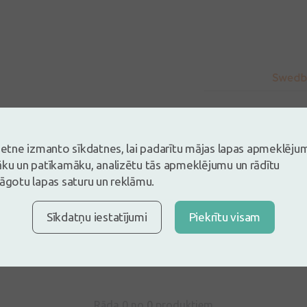
vietne izmanto sīkdatnes, lai padarītu mājas lapas apmeklēju
āku un patīkamāku, analizētu tās apmeklējumu un rādītu
lāgotu lapas saturu un reklāmu.
s un esi pirmais, kas atstāj atsauksmi
Sīkdatņu iestatījumi
Piekrītu visam
tsauksmi ielogojoties
Nav konts?
Izveidot kontu
Rāda 0 no
0
produktiem