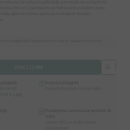
etes Ieticams kā uztura bagātinātājs personām, kuras kontrolē
tamīnu B6 un C papildavots un hidroksicitronskābes avots.
rmālu glikozes līmeni asinīs un nodrošināt normālu
u.
Uztura bagātinātājs neaizstāj pilnvērtīgu un sabalansētu uzturu!
Pirkt | 23,99€
 piegāde
Express piegāde
e Latvijā
Piegāde Rīgā dažu stundu laikā
 9,99 €.
Lasīt
tijā
Pasūtījuma saņemšana aptiekā 3h
laikā
Saņem SMS un dodies pakaļ
pasūtījumam