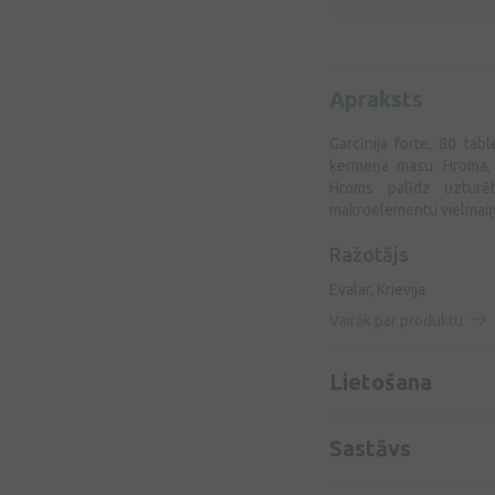
Apraksts
Garcīnija forte, 80 tab
ķermeņa masu. Hroma, 
Hroms palīdz uzturē
makroelementu vielmaiņ
Ražotājs
Evalar, Krievija
Vairāk par produktu
Lietošana
Sastāvs