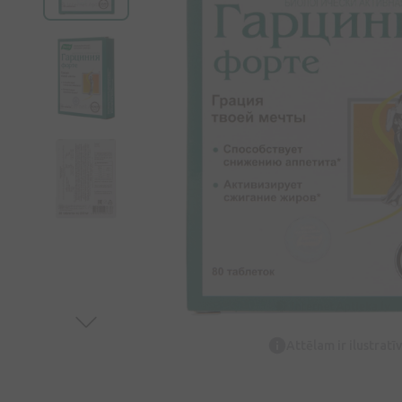
Attēlam ir ilustrat