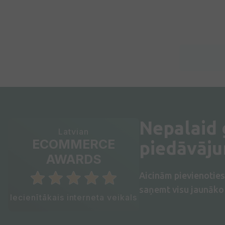
Nepalaid
Latvian
ECOMMERCE
piedāvāj
AWARDS
Aicinām pievienotie
saņemt visu jaunāko 
Iecienītākais interneta veikals