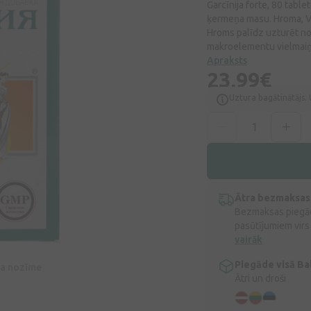
Garcīnija forte, 80 tabl
ķermeņa masu. Hroma, Vi
Hroms palīdz uzturēt no
makroelementu vielmaiņ
Apraksts
23,99€
Uztura bagātinātājs. 
Ātra bezmaksas
Bezmaksas piegād
pasūtījumiem virs
vairāk
Piegāde visā Bal
īva nozīme
Ātri un droši