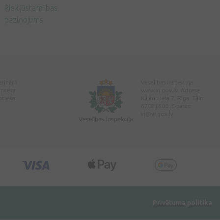
Piekļūstamības
paziņojums
erinārā
Veselības inspekcija
encēta
www.vi.gov.lv. Adrese:
ptieka
Klijānu iela 7, Rīga. Tālr:
67081600. E-pasts:
vi@vi.gov.lv
Privātuma politika