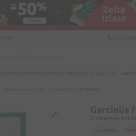
Drošība
+371 6784
ŠODIEN
VITAMĪNI
VISI PRODUKTI
👑ZELTA IZLASE LĪDZ -50👑
🎯
Vitamīni svara kontrolei
Garcīnija forte, 80 tabletes
Garcīnija 
Esi pirmais, kurš s
Ir noliktavā
Atli