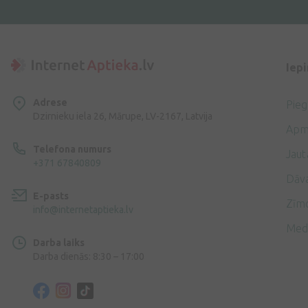
Iep
Adrese
Pie
Dzirnieku iela 26, Mārupe, LV-2167, Latvija
Apm
Telefona numurs
Jaut
+371 67840809
Dāv
E-pasts
Zīmo
info@internetaptieka.lv
Med
Darba laiks
Darba dienās: 8:30 – 17:00