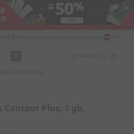
0809
info@internetaptieka.lv
Piegādes informācija
BUJ
LV
Pieslēgties
MAKSĀ TIKAI PUSI🎯
 Contour Plus, 1 gb.