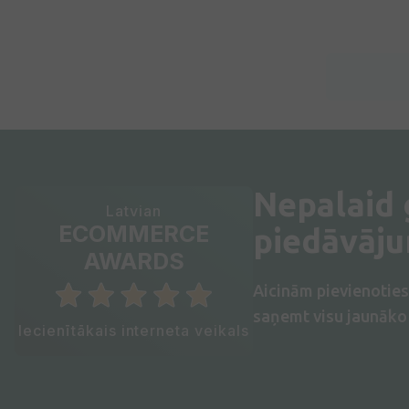
Nepalaid
Latvian
ECOMMERCE
piedāvāj
AWARDS
Aicinām pievienotie
saņemt visu jaunāko 
Iecienītākais interneta veikals