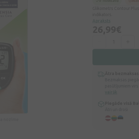
Ir noliktavā
Atli
Glikometrs Contour Plus 
indikators.
Apraksts
26,99€
Ātra bezmaksas
Bezmaksas piegād
pasūtījumiem virs
vairāk
Piegāde visā Bal
Ātri un droši
īva nozīme