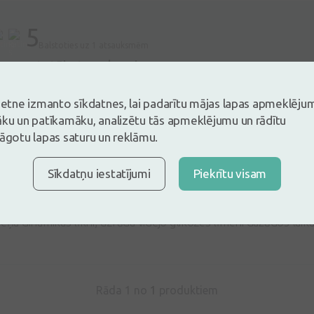
5
Balstoties uz 1 atsauksmēm
es un atstāj atsauksmi
tsauksmi ielogojoties
Nav konts?
Izveidot kontu
vietne izmanto sīkdatnes, lai padarītu mājas lapas apmeklēju
āku un patīkamāku, analizētu tās apmeklējumu un rādītu
lāgotu lapas saturu un reklāmu.
Sīkdatņu iestatījumi
Piekrītu visam
īle
06.12.2025
spējams sinhronizēt ar viedtālrunim izstrādātu lietotni, kurā var
meņa dinamikas līkni, uzrāda vidējo glikozes līmeni dažādos lai
Rāda 1 no
1
produktiem