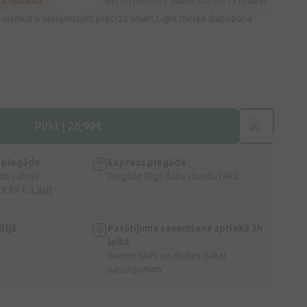
cis nedaudz
Preci pēdējās
3 dienās
skatījās
171 reizes
vienkārši lietojamsļoti precīzs smart Light mērķa diapozona
Pirkt | 26,99€
 piegāde
Express piegāde
e Latvijā
Piegāde Rīgā dažu stundu laikā
 9,99 €.
Lasīt
tijā
Pasūtījuma saņemšana aptiekā 3h
laikā
Saņem SMS un dodies pakaļ
pasūtījumam