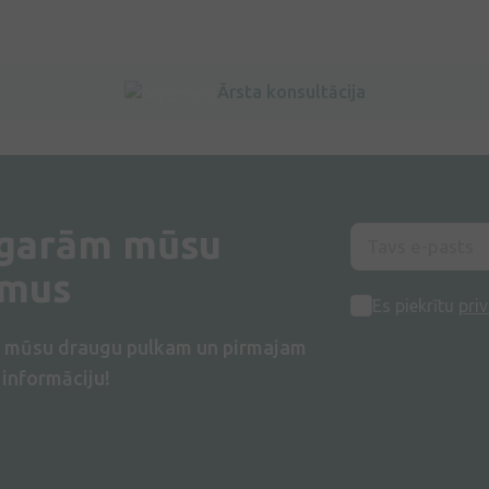
Ārsta konsultācija
 garām mūsu
umus
Es piekrītu
priv
s mūsu draugu pulkam un pirmajam
informāciju!