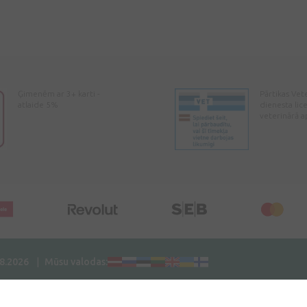
Ģimenēm ar 3+ karti -
Pārtikas Vet
atlaide 5%
dienesta lic
veterinārā a
08.2026
Mūsu valodas: