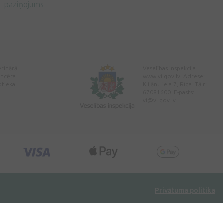
paziņojums
erinārā
Veselības inspekcija
encēta
www.vi.gov.lv. Adrese:
ptieka
Klijānu iela 7, Rīga. Tālr:
67081600. E-pasts:
vi@vi.gov.lv
Privātuma politika