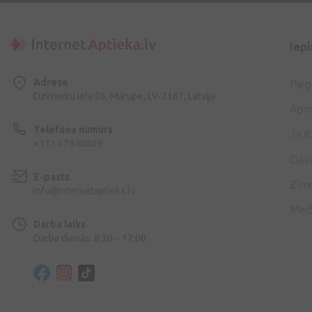
Iep
Adrese
Pie
Dzirnieku iela 26, Mārupe, LV-2167, Latvija
Apm
Telefona numurs
Jaut
+371 67840809
Dāv
E-pasts
Zīmo
info@internetaptieka.lv
Med
Darba laiks
Darba dienās: 8:30 – 17:00