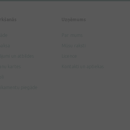
irkšanās
Uzņēmums
gāde
Par mums
aksa
Mūsu raksti
ājumi un atbildes
Licence
anu kartes
Kontakti un aptiekas
li
ikamentu piegāde