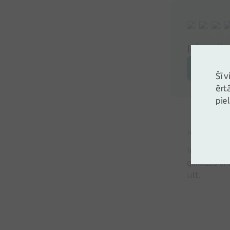
Ielogoji
Atstāj a
Šī 
ērt
pie
Ieva Kūla-Z
Ierīci ir ie
glikozes lī
utt.