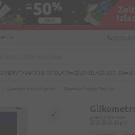
Drošība
+371 6784
ŠODIEN
VITAMĪNI
VISI PRODUKTI
👑ZELTA IZLASE LĪDZ -50👑
🎯
Glikometri un teststrēmeles
Glikometrs Contour Plus, 1 gb.
Glikometrs
Zīmols:
CONTOUR
5
(1)