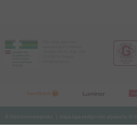
Zāļu Valsts aģentūra
www.zva.gov.lv Adrese:
Jersikas iela 15, Rīga. Tālr:
67078424. E-pasts:
info@zva.gov.lv
© 2026 InternetAptieka
Mājas lapa pēdējo reizi atjaunota: 07.