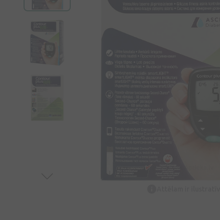
Attēlam ir ilustrat