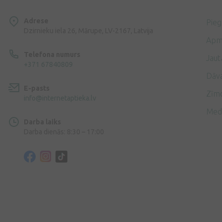
Adrese
Pie
Dzirnieku iela 26, Mārupe, LV-2167, Latvija
Apm
Telefona numurs
Jaut
+371 67840809
Dāv
E-pasts
Zīmo
info@internetaptieka.lv
Med
Darba laiks
Darba dienās: 8:30 – 17:00