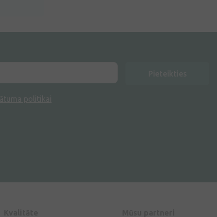
Pieteikties
ātuma politikai
Kvalitāte
Mūsu partneri