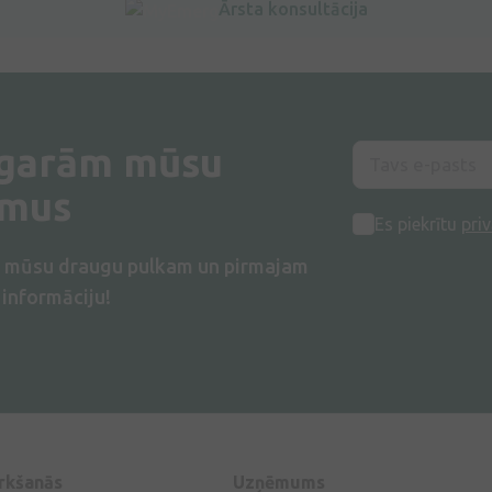
Ārsta konsultācija
 garām mūsu
umus
Es piekrītu
priv
s mūsu draugu pulkam un pirmajam
informāciju!
irkšanās
Uzņēmums