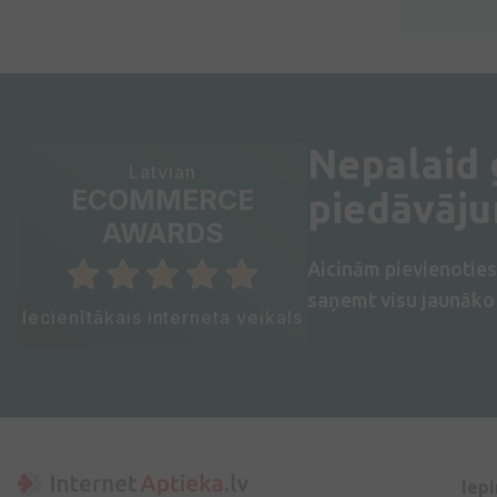
Nepalaid
Latvian
ECOMMERCE
piedāvāj
AWARDS
Aicinām pievienotie
saņemt visu jaunāko 
Iecienītākais interneta veikals
Iep