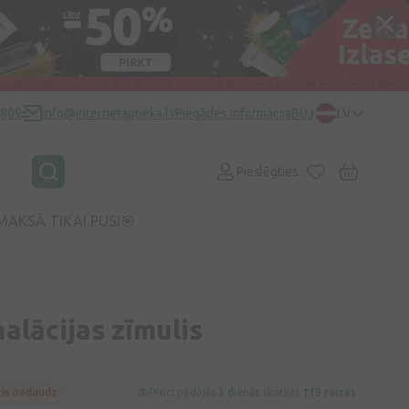
0809
info@internetaptieka.lv
Piegādes informācija
BUJ
LV
Pieslēgties
MAKSĀ TIKAI PUSI🎯
halācijas zīmulis
cis nedaudz
Preci pēdējās
3 dienās
skatījās
119 reizes