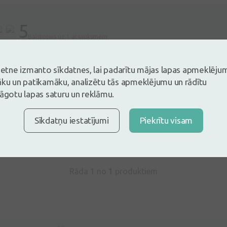
5
Balstoties uz 1 atsauksmēm
es un atstāj atsauksmi
vietne izmanto sīkdatnes, lai padarītu mājas lapas apmeklēju
tsauksmi ielogojoties
Nav konts?
Izveidot kontu
āku un patīkamāku, analizētu tās apmeklējumu un rādītu
lāgotu lapas saturu un reklāmu.
Sīkdatņu iestatījumi
Piekrītu visam
ševska
28.01.2026
Rāda 1 no
1
produktiem