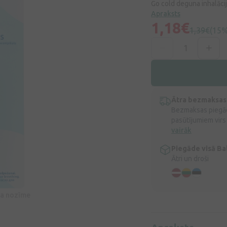
Go cold deguna inhalāci
Apraksts
1,18€
1,39€
(15%
Ātra bezmaksas
Bezmaksas piegād
pasūtījumiem virs
vairāk
Piegāde visā Bal
Ātri un droši
īva nozīme