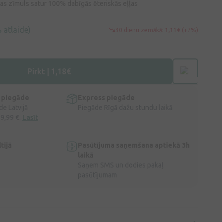
jas zīmuls satur 100% dabīgās ēteriskās eļļas
 atlaide)
30 dienu zemākā: 1,11€ (+7%)
Pirkt | 1,18€
 piegāde
Express piegāde
e Latvijā
Piegāde Rīgā dažu stundu laikā
 9,99 €.
Lasīt
tijā
Pasūtījuma saņemšana aptiekā 3h
laikā
Saņem SMS un dodies pakaļ
pasūtījumam