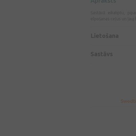
Apraksts
Sastāvā eikaliptu, pip
elpošanas ceļus un ļauj b
Lietošana
Sastāvs