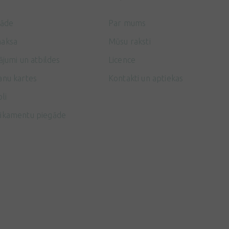
gāde
Par mums
aksa
Mūsu raksti
ājumi un atbildes
Licence
anu kartes
Kontakti un aptiekas
li
ikamentu piegāde