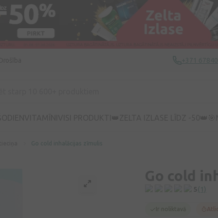
Drošība
+371 6784
ŠODIEN
VITAMĪNI
VISI PRODUKTI
👑ZELTA IZLASE LĪDZ -50👑
🎯
tieciņa
Go cold inhalācijas zīmulis
Go cold in
5
(1)
Ir noliktavā
Atli