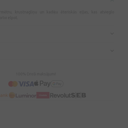
armētru, krustnagliņu un kadiķu ēteriskās eļļas, kas atvieglo
rīvi elpot.
100% Droši maksājumi!