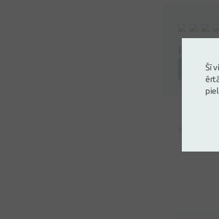
Ielogoji
Šī 
Atstāj a
ērt
pie
Inese Dani