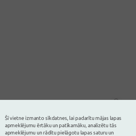
Attēlam ir ilustratīva nozīme
12,99€
Šī vietne izmanto sīkdatnes, lai padarītu mājas lapas
apmeklējumu ērtāku un patīkamāku, analizētu tās
Ir noliktavā
Atlikuši tikai 8
apmeklējumu un rādītu pielāgotu lapas saturu un
Uztura bagātinātājs. Uztura bagātinātājs neaizstāj pilnvērtīgu un