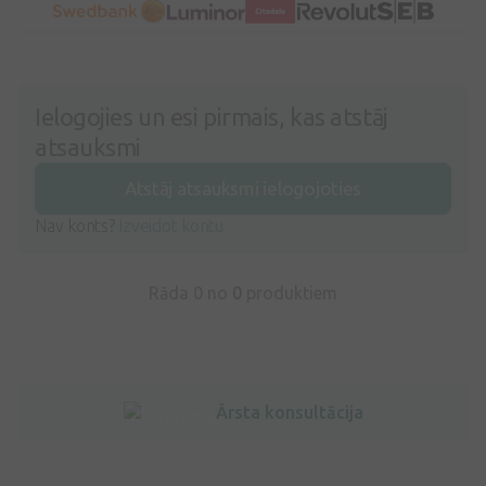
Ielogojies un esi pirmais, kas atstāj
atsauksmi
Atstāj atsauksmi ielogojoties
Nav konts?
Izveidot kontu
Rāda 0 no
0
produktiem
Ārsta konsultācija