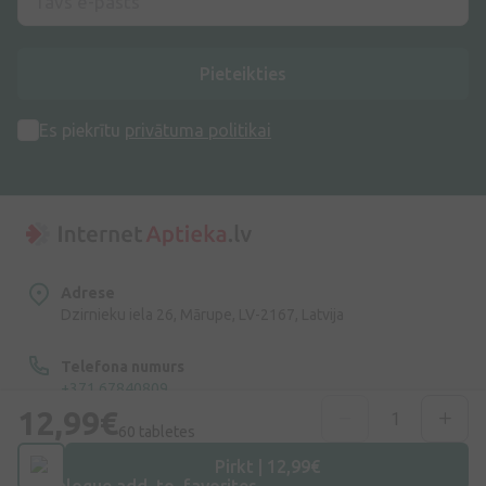
Pieteikties
Es piekrītu
privātuma politikai
Adrese
Dzirnieku iela 26, Mārupe, LV-2167, Latvija
Telefona numurs
+371 67840809
12,99€
60 tabletes
E-pasts
info@internetaptieka.lv
Pirkt | 12,99€