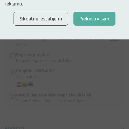
reklāmu.
sabalansētu uzturu!
Vairoglapes visa auga ekstrakts (15% aziatikozīdu) - 360 mg (54
mg).
Sīkdatņu iestatījumi
Piekrītu visam
Apraksts
Ātra bezmaksas piegāde
Bezmaksas piegāde Latvijā pasūtījumiem virs 9,99 €.
Lasīt
vairāk
Express piegāde
Piegāde Rīgā dažu stundu laikā
Piegāde visā Baltijā
Ātri un droši
Pasūtījuma saņemšana aptiekā 3h laikā
Saņem SMS un dodies pakaļ pasūtījumam
Apraksts