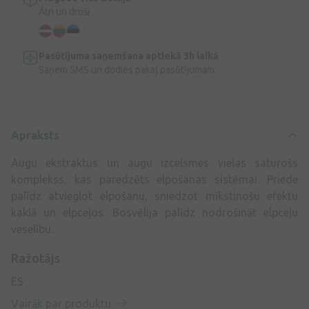
Ātri un droši
Pasūtījuma saņemšana aptiekā 3h laikā
Saņem SMS un dodies pakaļ pasūtījumam
Apraksts
Augu ekstraktus un augu izcelsmes vielas saturošs
komplekss, kas paredzēts elpošanas sistēmai. Priede
palīdz atvieglot elpošanu, sniedzot mīkstinošu efektu
kaklā un elpceļos. Bosvēlija palīdz nodrošināt elpceļu
veselību.
Ražotājs
ES
Vairāk par produktu