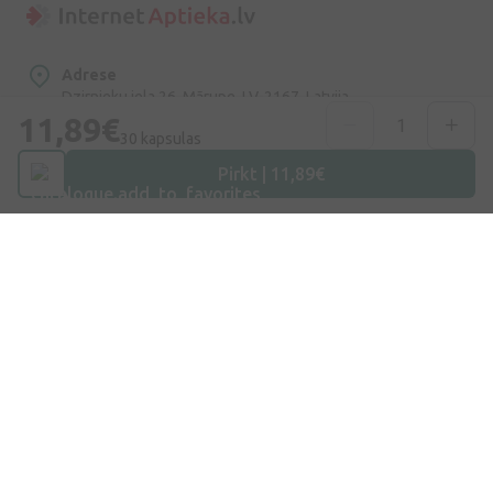
Adrese
Dzirnieku iela 26, Mārupe, LV-2167, Latvija
11,89€
30 kapsulas
Telefona numurs
+371 67840809
Pirkt | 11,89€
E-pasts
info@internetaptieka.lv
Darba laiks
Darba dienās: 8:30 – 17:00
Iepirkšanās