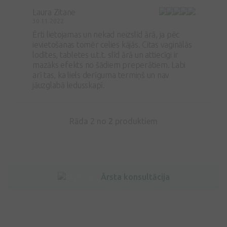
Laura Zitane
30.11.2022
Ērti lietojamas un nekad neizslīd ārā, ja pēc
ievietošanas tomēr celies kājās. Citas vaginālās
lodītes, tabletes u.t.t. slīd ārā un attiecīgi ir
mazāks efekts no šādiem preperātiem. Labi
arī tas, ka liels derīguma termiņš un nav
jāuzglabā ledusskapī.
Rāda 2 no
2
produktiem
Ārsta konsultācija