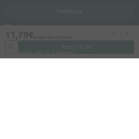
Pieteikties
Es piekrītu
privātuma politikai
11,79€
8 vaginālās tabletes
Pirkt | 11,79€
Adrese
Dzirnieku iela 26, Mārupe, LV-2167, Latvija
Telefona numurs
+371 67840809
E-pasts
info@internetaptieka.lv
Darba laiks