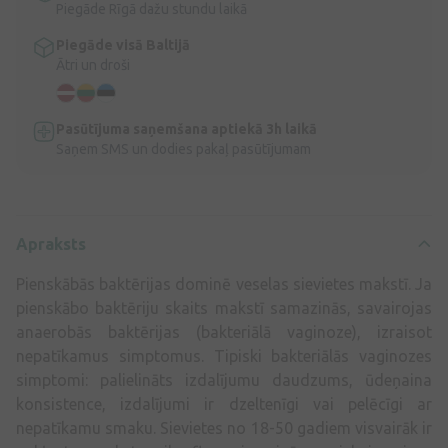
Piegāde Rīgā dažu stundu laikā
Piegāde visā Baltijā
Ātri un droši
Pasūtījuma saņemšana aptiekā 3h laikā
Saņem SMS un dodies pakaļ pasūtījumam
Apraksts
Pienskābās baktērijas dominē veselas sievietes makstī. Ja
pienskābo baktēriju skaits makstī samazinās, savairojas
anaerobās baktērijas (bakteriālā vaginoze), izraisot
nepatīkamus simptomus. Tipiski bakteriālās vaginozes
simptomi: palielināts izdalījumu daudzums, ūdeņaina
konsistence, izdalījumi ir dzeltenīgi vai pelēcīgi ar
nepatīkamu smaku. Sievietes no 18-50 gadiem visvairāk ir