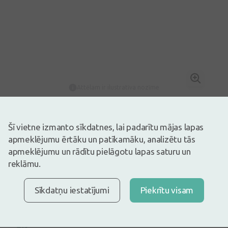
Attēlam ir ilustratīva nozīme
11,79€
Ir noliktavā
Atlicis nedaudz
Šī vietne izmanto sīkdatnes, lai padarītu mājas lapas
Atjauno, normalizē un stabilizē maksts mikrofloru.
apmeklējumu ērtāku un patīkamāku, analizētu tās
Gynolacta, 8 vaginālās tabletes, ir medicīnas ierīce ar CE
apmeklējumu un rādītu pielāgotu lapas saturu un
marķējumu.
reklāmu.
Apraksts
Ātra bezmaksas piegāde
Sīkdatņu iestatījumi
Piekrītu visam
Bezmaksas piegāde Latvijā pasūtījumiem virs 9,99 €.
Lasīt
vairāk
Express piegāde