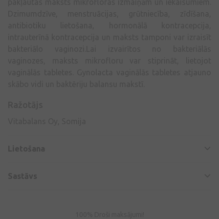
pakļautas maksts mikrofloras izmaiņām un iekaisumiem.
Dzimumdzīve, menstruācijas, grūtniecība, zīdīšana,
antibiotiku lietošana, hormonālā kontracepcija,
intrauterīnā kontracepcija un maksts tamponi var izraisīt
bakteriālo vaginozi.Lai izvairītos no bakteriālās
vaginozes, maksts mikrofloru var stiprināt, lietojot
vaginālās tabletes. Gynolacta vaginālās tabletes atjauno
skābo vidi un baktēriju balansu makstī.
Ražotājs
Vitabalans Oy, Somija
Lietošana
Sastāvs
100% Droši maksājumi!