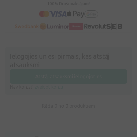
100% Droši maksājumi!
Ielogojies un esi pirmais, kas atstāj
atsauksmi
Atstāj atsauksmi ielogojoties
Nav konts?
Izveidot kontu
Rāda 0 no
0
produktiem