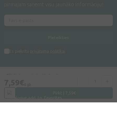
pirmajam saņemt visu jaunāko informāciju!
Pieteikties
Es piekrītu
privātuma politikai
7,59€
6 gb.
Adrese
Pirkt | 7,59€
Dzirnieku iela 26, Mārupe, LV-2167, Latvija
Telefona numurs
+371 67840809