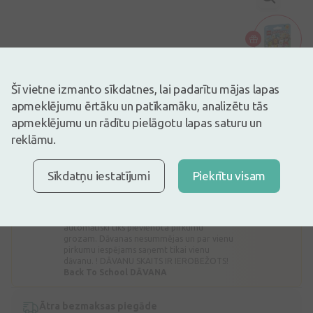
Dāvana no 49€
Attēlam ir ilustratīva nozīme
7,59€
Šī vietne izmanto sīkdatnes, lai padarītu mājas lapas
apmeklējumu ērtāku un patīkamāku, analizētu tās
Ir noliktavā
Atlicis nedaudz
apmeklējumu un rādītu pielāgotu lapas saturu un
Hansaplast Second Skin Protection hidrokoloīdie plāksteri – ātrākai
reklāmu.
brūču dzīšanai un 100% ūdensizturīgai aizsardzībai – kā otrā āda.
Apraksts
Sīkdatņu iestatījumi
Piekrītu visam
Lego DĀVANA
Dāvana
Iegādājoties bērnu preces 49€ vērtībā,
DĀVANĀ iegūsiet Lego Minifigures mazo
Dāvana no 49€
dzīvnieku tematikas figūriņu. Dāvana
automātiski tiks pievienota pirkumu
grozam. Dāvanas nesummējas un par vienu
pirkumu iespējams saņemt tikai vienu
dāvanu. ! DĀVANU SKAITS IR IEROBEŽOTS!
Back To School DĀVANA
Ātra bezmaksas piegāde