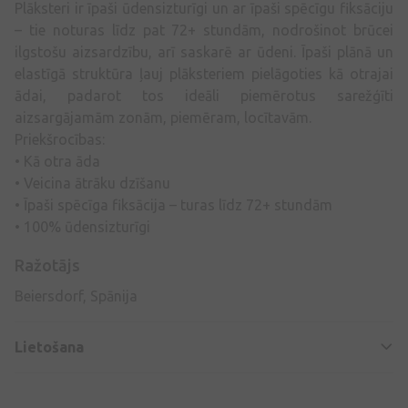
Plāksteri ir īpaši ūdensizturīgi un ar īpaši spēcīgu fiksāciju
– tie noturas līdz pat 72+ stundām, nodrošinot brūcei
ilgstošu aizsardzību, arī saskarē ar ūdeni. Īpaši plānā un
elastīgā struktūra ļauj plāksteriem pielāgoties kā otrajai
ādai, padarot tos ideāli piemērotus sarežģīti
aizsargājamām zonām, piemēram, locītavām.
Priekšrocības:
• Kā otra āda
• Veicina ātrāku dzīšanu
• Īpaši spēcīga fiksācija – turas līdz 72+ stundām
• 100% ūdensizturīgi
Ražotājs
Beiersdorf, Spānija
Lietošana