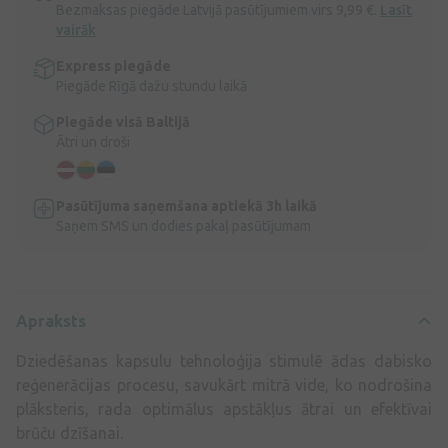
Bezmaksas piegāde Latvijā pasūtījumiem virs 9,99 €.
Lasīt
vairāk
Express piegāde
Piegāde Rīgā dažu stundu laikā
Piegāde visā Baltijā
Ātri un droši
Pasūtījuma saņemšana aptiekā 3h laikā
Saņem SMS un dodies pakaļ pasūtījumam
Apraksts
Dziedēšanas kapsulu tehnoloģija stimulē ādas dabisko
reģenerācijas procesu, savukārt mitrā vide, ko nodrošina
plāksteris, rada optimālus apstākļus ātrai un efektīvai
brūču dzīšanai.