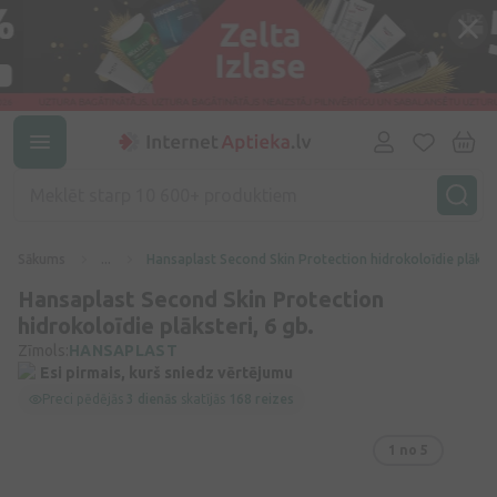
Sākums
...
Hansaplast Second Skin Protection hidrokoloīdie plākster
Hansaplast Second Skin Protection
hidrokoloīdie plāksteri, 6 gb.
Zīmols:
HANSAPLAST
Esi pirmais, kurš sniedz vērtējumu
Preci pēdējās
3 dienās
skatījās
168 reizes
1
no 5