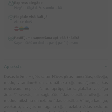
Express piegāde
Piegāde Rīgā dažu stundu laikā
Piegāde visā Baltijā
Ātri un droši
Pasūtījuma saņemšana aptiekā 3h laikā
Saņem SMS un dodies pakaļ pasūtījumam
Apraksts
Dušas krēms – gēls satur Nāves jūras minerālus, olīveļļu,
medu, vitamīnu-E un aromātisko eļļu maisījumus, kas
nodrošina nepieciešamo aprūpi, lai saglabātu veselīgu
ādu, šī sviestu, lai saglabātu ādas elastību, olīveļļa un
medus mīkstina un uzlabo ādas elastību. Vīnogu kauliņu,
avokado, alvejas un agana eļļas uzlabo ādas izskatu.