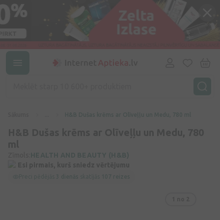
Sākums
...
H&B Dušas krēms ar Olīveļļu un Medu, 780 ml
H&B Dušas krēms ar Olīveļļu un Medu, 780
ml
Zīmols:
HEALTH AND BEAUTY (H&B)
Esi pirmais, kurš sniedz vērtējumu
Preci pēdējās
3 dienās
skatījās
107 reizes
1
no 2