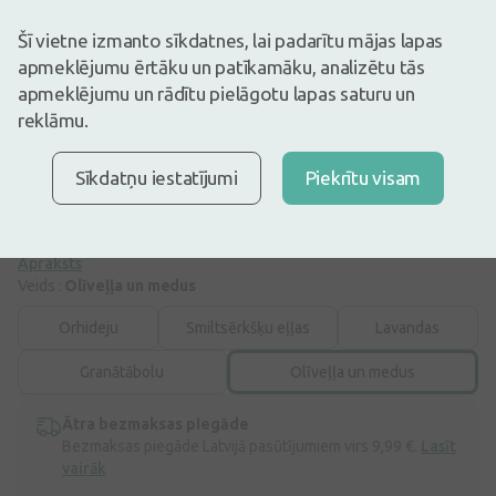
Attēlam ir ilustratīva nozīme
Šī vietne izmanto sīkdatnes, lai padarītu mājas lapas
22,79€
apmeklējumu ērtāku un patīkamāku, analizētu tās
apmeklējumu un rādītu pielāgotu lapas saturu un
Ir noliktavā
Atlikuši tikai 16
reklāmu.
Dušas krēms – gēls satur Nāves jūras minerālus, olīveļļu, medu,
vitamīnu-E un aromātisko eļļu maisījumus, kas nodrošina
nepieciešamo aprūpi, lai saglabātu veselīgu ādu, šī sviestu, lai
Sīkdatņu iestatījumi
Piekrītu visam
saglabātu ādas elastību, olīveļļa un medus mīkstina un uzlabo ādas
elastību. Vīnogu kauliņu, avokado, alvejas un agana eļļas uzlabo
ādas izskatu. Dušas krēms - ...
Apraksts
Veids :
Olīveļļa un medus
Orhideju
Smiltsērkšķu eļļas
Lavandas
Granātābolu
Olīveļļa un medus
Ātra bezmaksas piegāde
Bezmaksas piegāde Latvijā pasūtījumiem virs 9,99 €.
Lasīt
vairāk