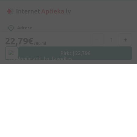
Adrese
Dzirnieku iela 26, Mārupe, LV-2167, Latvija
22,79€
780 ml
Telefona numurs
Pirkt | 22,79€
+371 67840809
E-pasts
info@internetaptieka.lv
Darba laiks
Darba dienās: 8:30 – 17:00