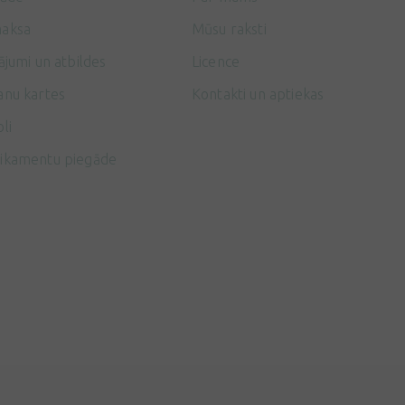
aksa
Mūsu raksti
ājumi un atbildes
Licence
anu kartes
Kontakti un aptiekas
li
ikamentu piegāde