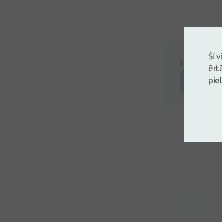
Šī 
Ielogojie
ērt
pie
Atstāj a