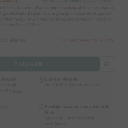
kuši tikai 18
Preci pēdējās
3 dienās
skatījās
111 reizes
z Nāves jūras minerālvielu kompleksu maigi attīra matus, atjauno
tīgās ietekmes. Bagātināts ar argana eļļu, zīda proteīnu, jojobas
pro-vitamīnu B5. Novērš matu izkrišanu, padara matus mīkstus un
ešu aromāts. Ir UV filtrs.
30% atlaide)
30 dienu zemākā: 19,75€ (-29%)
Pirkt | 14,20€
 piegāde
Express piegāde
e Latvijā
Piegāde Rīgā dažu stundu laikā
 9,99 €.
Lasīt
tijā
Pasūtījuma saņemšana aptiekā 3h
laikā
Saņem SMS un dodies pakaļ
pasūtījumam