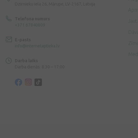
Dzirnieku iela 26, Mārupe, LV-2167, Latvija
Apm
Telefona numurs
Jaut
+371 67840809
Dāv
E-pasts
Zīmo
info@internetaptieka.lv
Med
Darba laiks
Darba dienās: 8:30 – 17:00