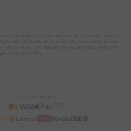
z Nāves jūras minerālvielu kompleksu maigi attīra matus, atjauno
tīgās ietekmes. Bagātināts ar argana eļļu, zīda proteīnu, jojobas
 pro-vitamīnu B5. Novērš matu izkrišanu, padara matus mīkstus un
ešu aromāts. Ir UV filtrs.
100% Droši maksājumi!