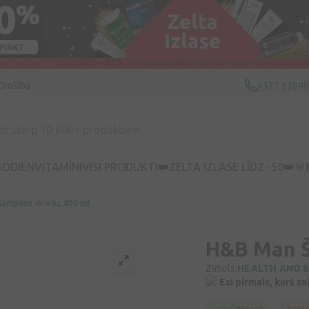
Drošība
+371 6784
ŠODIEN
VITAMĪNI
VISI PRODUKTI
👑ZELTA IZLASE LĪDZ -50👑
🎯
ampūns vīriešu, 400 ml
H&B Man Š
Zīmols:
HEALTH AND 
Esi pirmais, kurš s