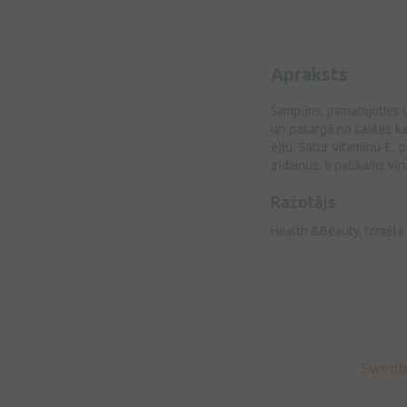
Apraksts
Šampūns, pamatojoties u
un pasargā no saules kai
eļļu. Satur vitamīnu-E,
zīdainus. Ir patīkams vīri
Ražotājs
Health &Beauty, Izraēla