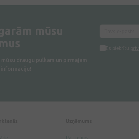
 garām mūsu
umus
Es piekrītu
priv
s mūsu draugu pulkam un pirmajam
informāciju!
irkšanās
Uzņēmums
gāde
Par mums