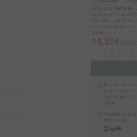
Ir noliktavā
Atli
Šampūns, pamatojoties u
un pasargā no saules kai
eļļu. Satur vitamīnu-E, 
zīdainus. Ir patīkams vīri
Apraksts
14,20€
20,29€
(
Ātra bezmaksas
Bezmaksas piegād
pasūtījumiem virs
vairāk
Piegāde visā Bal
īva nozīme
Ātri un droši