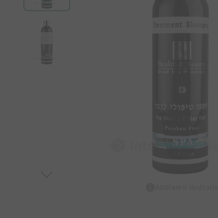
Attēlam ir ilustrat