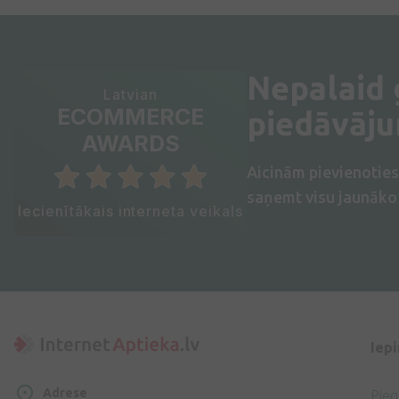
Nepalaid
Latvian
ECOMMERCE
piedāvāj
AWARDS
Aicinām pievienotie
saņemt visu jaunāko 
Iecienītākais interneta veikals
Iep
Adrese
Pie