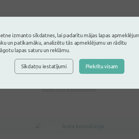
vietne izmanto sīkdatnes, lai padarītu mājas lapas apmeklēju
s un esi pirmais, kas atstāj atsauksmi
āku un patīkamāku, analizētu tās apmeklējumu un rādītu
lāgotu lapas saturu un reklāmu.
tsauksmi ielogojoties
Nav konts?
Izveidot kontu
Sīkdatņu iestatījumi
Piekrītu visam
Rāda 0 no
0
produktiem
Ārsta konsultācija