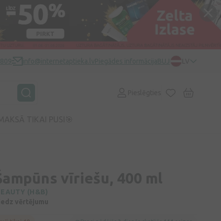
0809
info@internetaptieka.lv
Piegādes informācija
BUJ
LV
Pieslēgties
MAKSĀ TIKAI PUSI🎯
ampūns vīriešu, 400 ml
BEAUTY (H&B)
niedz vērtējumu