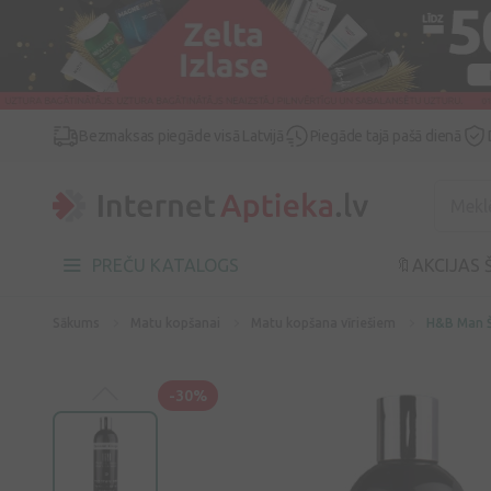
Bezmaksas piegāde visā Latvijā
Piegāde tajā pašā dienā
PREČU KATALOGS
🔖AKCIJAS 
Sākums
Matu kopšanai
Matu kopšana vīriešiem
H&B Man Š
-30%