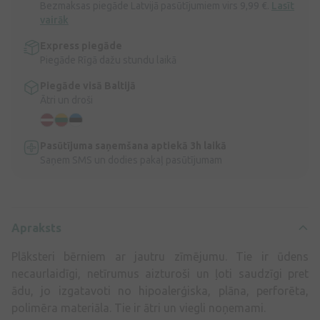
Bezmaksas piegāde Latvijā pasūtījumiem virs 9,99 €.
Lasīt
vairāk
Express piegāde
Piegāde Rīgā dažu stundu laikā
Piegāde visā Baltijā
Ātri un droši
Pasūtījuma saņemšana aptiekā 3h laikā
Saņem SMS un dodies pakaļ pasūtījumam
Apraksts
Plāksteri bērniem ar jautru zīmējumu. Tie ir ūdens
necaurlaidīgi, netīrumus aizturoši un ļoti saudzīgi pret
ādu, jo izgatavoti no hipoalerģiska, plāna, perforēta,
polimēra materiāla. Tie ir ātri un viegli noņemami.