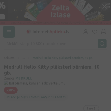
Sākums
...
Medrull Hello Kitty plāksteri bērniem, 10 gb.
Medrull Hello Kitty plāksteri bērniem, 10
gb.
Zīmols:
MEDRULL
Esi pirmais, kurš sniedz vērtējumu
-30%
Preci pēdējās
3 dienās
skatījās
104 reizes
1
no 3