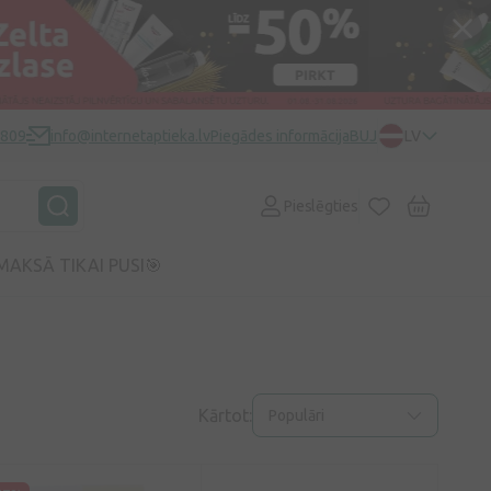
0809
info@internetaptieka.lv
Piegādes informācija
BUJ
LV
Pieslēgties
MAKSĀ TIKAI PUSI🎯
Kārtot:
Populāri