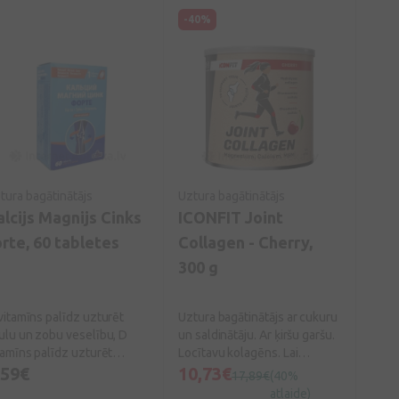
teicoties pantentētajai
-40%
exitech™️ tehnoloģijai,
odukts ir ar neitralizētu
aržu un garšu.
tura bagātinātājs
Uztura bagātinātājs
alcijs Magnijs Cinks
ICONFIT Joint
orte, 60 tabletes
Collagen - Cherry,
300 g
vitamīns palīdz uzturēt
Uztura bagātinātājs ar cukuru
ulu un zobu veselību, D
un saldinātāju. Ar ķiršu garšu.
tamīns palīdz uzturēt
Locītavu kolagēns. Lai
rmālu kalcija līmeni asinīs.
,59€
atbalstītu jūsu locītavu
10,73€
17,89€
(40%
vitamīns veicina kalcija un
veselību *. *Mangāns veicina
atlaide)