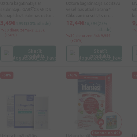
Uztura bagātinātājs ar
Uztura bagātinātājs. Locītavu
LI
saldinātāju. GARŠĪGS VEIDS
veselības atbalstīšanai*.
vi
kā papildināt ikdienas uzturu
Glikozamīna sulfāts un
ko
ar vitamīniem un
3,49€
Hondroitīna sulfāts. *Cinks
12,44€
pa
9
4,99€
(30% atlaide)
16,59€
(25%
minerālvielām!
un mangāns palīdz uzturēt
un
atlaide)
30 dienu zemākā: 2,25€
Želejkonfektes ar dabīgu
kaulu veselību. Mangāns
ve
(+56%)
30 dienu zemākā: 9,95€
augļu sulu! Bez pievienota
veicina saistaudu normālu
(+26%)
cukura!
veidošanos. C vitamīns
Skatīt
Skatīt
veicina normālu kolagēna
produktu
produktu
veidošanos, kas nepieciešams
normālai skrimšļu un kaulu
darbībai.
-50%
-45%
-
Dāvana no 49€
Uztura bagātinātājs
Uztura bagātinātājs
Uz