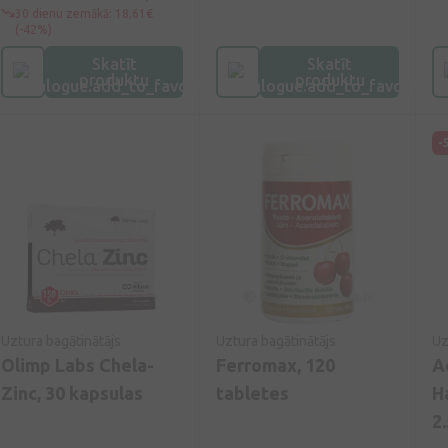
Dāņu kvalitāte kopš
fo
30 dienu zemākā: 18,61€
1959.gada.
iz
(-42%)
no
Skatīt
Skatīt
Ma
produktu
produktu
no
Ma
ne
-
Ma
ps
Ma
un
vi
ps
vi
ne
pa
ma
Uztura bagātinātājs
Uztura bagātinātājs
Uz
ve
Olimp Labs Chela-
Ferromax, 120
A
im
Zinc, 30 kapsulas
tabletes
H
2