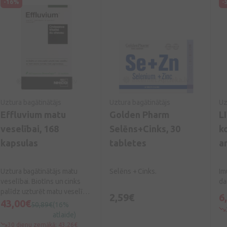
-16%
-
Uztura bagātinātājs
Uztura bagātinātājs
Uz
Effluvium matu
Golden Pharm
L
veselībai, 168
Selēns+Cinks, 30
k
kapsulas
tabletes
a
t
Uztura bagātinātājs matu
Selēns + Cinks.
Im
veselībai. Biotīns un cinks
da
palīdz uzturēt matu veselību.
2,59€
6
Varš veicina normālu matu
43,00€
50,89€
(16%
pigmentāciju.
atlaide)
30 dienu zemākā: 43,26€