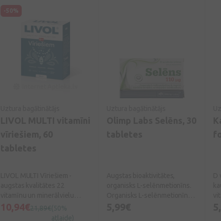
Pa
-50%
Fl
pr
sm
Uztura bagātinātājs
Uztura bagātinātājs
Uz
LIVOL MULTI vitamīni
Olimp Labs Selēns, 30
K
vīriešiem, 60
tabletes
f
tabletes
LIVOL MULTI Vīriešiem -
Augstas bioaktivitātes,
D 
augstas kvalitātes 22
organisks L-selēnmetionīns.
ka
vitamīnu un minerālvielu
Organisks L-selēnmetionīns
vi
komplekss vīriešiem, ko
10,94€
ar augstu uzsūkšanās spēju
5,99€
no
5
21,89€
(50%
radījuši Dānijas eksperti.
un pilnīgāko izmantošanu.
D 
atlaide)