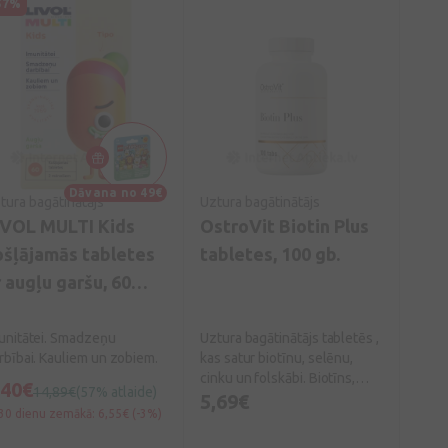
57%
Dāvana no 49€
tura bagātinātājs
Uztura bagātinātājs
IVOL MULTI Kids
OstroVit Biotin Plus
ošļājamās tabletes
tabletes, 100 gb.
r augļu garšu, 60
abletes
unitātei. Smadzeņu
Uztura bagātinātājs tabletēs ,
rbībai. Kauliem un zobiem.
kas satur biotīnu, selēnu,
cinku un folskābi. Biotīns,
,40€
14,89€
(57% atlaide)
cinks un selēns palīdz
5,69€
30 dienu zemākā: 6,55€ (-3%)
uzturēt matu veselību.
Biotīns un cinks palīdz