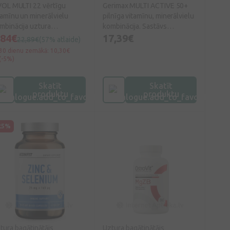
VOL MULTI 22 vērtīgu
Gerimax MULTI ACTIVE 50+
tamīnu un minerālvielu
pilnīga vitamīnu, minerālvielu
mbinācija uztura
kombinācija. Sastāvs
pildināšanai pieaugšajiem
,84€
piemērots vīriešiem un
17,39€
22,89€
(57% atlaide)
 bērniem no 11 gadu
sievietēm virs 50 gadu
30 dienu zemākā: 10,30€
cuma.
vecuma, veicinot labas
(-5%)
veselības uzturēšanu.
Skatīt
Skatīt
produktu
produktu
25%
tura bagātinātājs
Uztura bagātinātājs