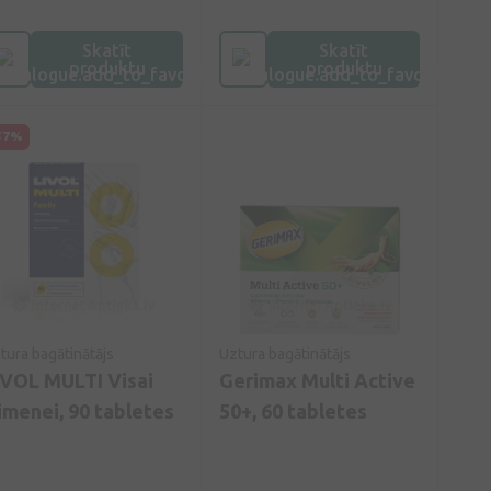
uzturēt ādas veselību. Cinks
un selēns palīdz uzturēt
Skatīt
Skatīt
nagu veselību. Folāti veicina
produktu
produktu
mātes audu veidošanos
grūtniecības laikā.
57%
tura bagātinātājs
Uztura bagātinātājs
IVOL MULTI Visai
Gerimax Multi Active
imenei, 90 tabletes
50+, 60 tabletes