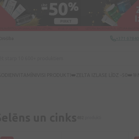
Drošība
+371 6784
ŠODIEN
VITAMĪNI
VISI PRODUKTI
👑ZELTA IZLASE LĪDZ -50👑
🎯
Selēns un cinks
482
produkti