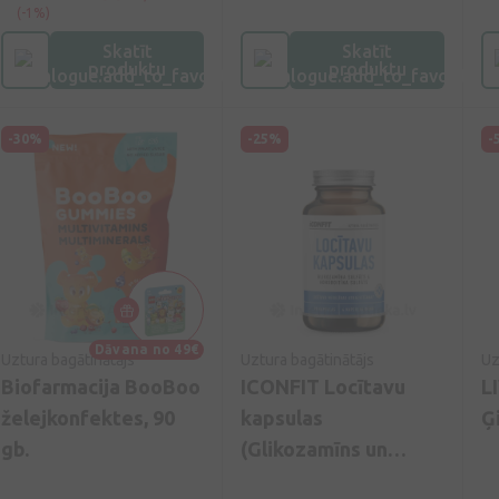
(-1%)
Skatīt
Skatīt
produktu
produktu
-30%
-25%
-
Dāvana no 49€
Uztura bagātinātājs
Uztura bagātinātājs
Uz
Biofarmacija BooBoo
ICONFIT Locītavu
L
želejkonfektes, 90
kapsulas
Ģ
gb.
(Glikozamīns un
hondroitīns), 90 gb.