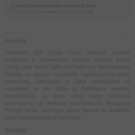
Pasūtījuma saņemšana aptiekā 3h laikā
Saņem SMS un dodies pakaļ pasūtījumam
Apraksts
Lubrikants One Touch Lights palīdzēs atrisināt
problēmas ar nepietiekamu mitrumu intīmajās zonās.
Svarīgi: One Touch Lights lubrikants nav kontracepcijas
līdzeklis un nesatur spermicīda ingridientus ja rodas
kairinājums, pārtrauciet to lietot nekavējoties un
noskalojiet ar tīru ūdeni. ja kairinājums nepāriet,
konsultējieties ar ārstu ūdens bāzes lubrikanta
izmantošana var ietekmēt spermatozoīdu kustīgumu.
Plānojot bērna ieņemšanu, pirms lietojiet šo produktu,
lūdzu, konsultējieties ar savu ārstu.
Ražotājs