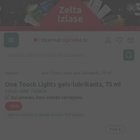
Sākums
...
One Touch Lights gels-lubrikants, 75 ml
One Touch Lights gels-lubrikants, 75 ml
Zīmols:
ONE TOUCH
Esi pirmais, kurš sniedz vērtējumu
-36%
Preci pēdējās
3 dienās
skatījās
137 reizes
1
no 2