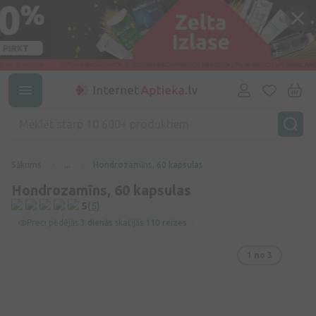
Sākums
...
Hondrozamīns, 60 kapsulas
Hondrozamīns, 60 kapsulas
5
(5)
Preci pēdējās
3 dienās
skatījās
110 reizes
1
no 3