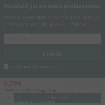
Nepalaid garām mūsu piedāvājumus
Aicinām pievienoties mūsu draugu pulkam un
pirmajam saņemt visu jaunāko informāciju!
Pieteikties
Es piekrītu
privātuma politikai
5,29€
10,59€
(50% atlaide)
5 ml x 18 gb.
Pirkt | 5,29€
Adrese