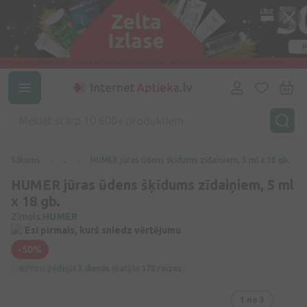
Sākums
...
HUMER jūras ūdens šķīdums zīdaiņiem, 5 ml x 18 gb.
HUMER jūras ūdens šķīdums zīdaiņiem, 5 ml
x 18 gb.
Zīmols:
HUMER
Esi pirmais, kurš sniedz vērtējumu
-50%
Preci pēdējās
3 dienās
skatījās
170 reizes
1
no 3