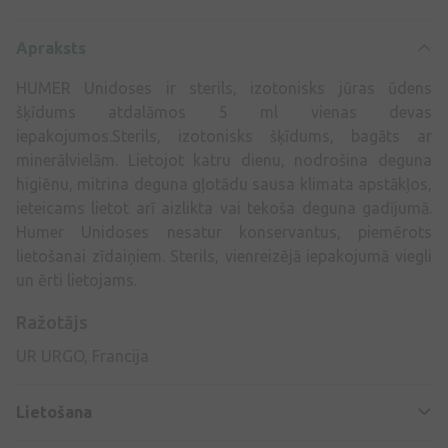
Apraksts
HUMER Unidoses ir sterils, izotonisks jūras ūdens
šķīdums atdalāmos 5 ml vienas devas
iepakojumos.Sterils, izotonisks šķīdums, bagāts ar
minerālvielām. Lietojot katru dienu, nodrošina deguna
higiēnu, mitrina deguna gļotādu sausa klimata apstākļos,
ieteicams lietot arī aizlikta vai tekoša deguna gadījumā.
Humer Unidoses nesatur konservantus, piemērots
lietošanai zīdaiņiem. Sterils, vienreizējā iepakojumā viegli
un ērti lietojams.
Ražotājs
UR URGO, Francija
Lietošana