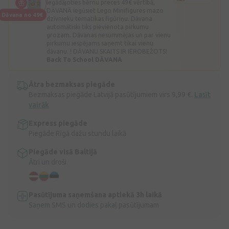
Iegādājoties bērnu preces 49€ vērtībā,
DĀVANĀ iegūsiet Lego Minifigures mazo
Dāvana no 49€
dzīvnieku tematikas figūriņu. Dāvana
automātiski tiks pievienota pirkumu
grozam. Dāvanas nesummējas un par vienu
pirkumu iespējams saņemt tikai vienu
dāvanu. ! DĀVANU SKAITS IR IEROBEŽOTS!
Back To School DĀVANA
Ātra bezmaksas piegāde
Bezmaksas piegāde Latvijā pasūtījumiem virs 9,99 €.
Lasīt
vairāk
Express piegāde
Piegāde Rīgā dažu stundu laikā
Piegāde visā Baltijā
Ātri un droši
Pasūtījuma saņemšana aptiekā 3h laikā
Saņem SMS un dodies pakaļ pasūtījumam