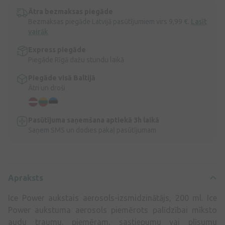
Ātra bezmaksas piegāde
Bezmaksas piegāde Latvijā pasūtījumiem virs 9,99 €.
Lasīt
vairāk
Express piegāde
Piegāde Rīgā dažu stundu laikā
Piegāde visā Baltijā
Ātri un droši
Pasūtījuma saņemšana aptiekā 3h laikā
Saņem SMS un dodies pakaļ pasūtījumam
Apraksts
Ice Power aukstais aerosols-izsmidzinātājs, 200 ml. Ice
Power aukstuma aerosols piemērots palīdzībai mīksto
audu traumu, piemēram, sastiepumu vai plīsumu