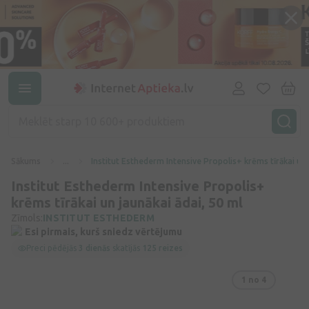
Sākums
...
Institut Esthederm Intensive Propolis+ krēms tīrākai un 
Institut Esthederm Intensive Propolis+
krēms tīrākai un jaunākai ādai, 50 ml
Zīmols:
INSTITUT ESTHEDERM
Esi pirmais, kurš sniedz vērtējumu
Preci pēdējās
3 dienās
skatījās
125 reizes
1
no 4