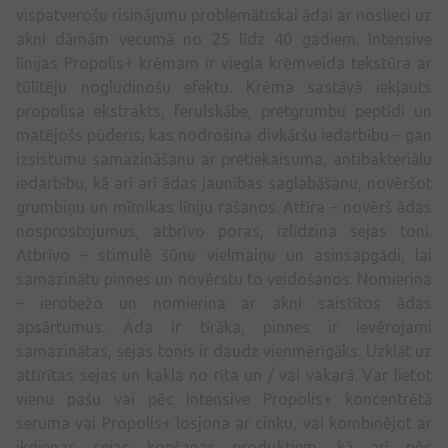
vispatverošu risinājumu problemātiskai ādai ar noslieci uz
akni dāmām vecumā no 25 līdz 40 gadiem. Intensive
līnijas Propolis+ krēmam ir viegla krēmveida tekstūra ar
tūlītēju nogludinošu efektu. Krēma sastāvā iekļauts
propolisa ekstrakts, ferulskābe, pretgrumbu peptīdi un
matējošs pūderis, kas nodrošina divkāršu iedarbību – gan
izsistumu samazināšanu ar pretiekaisuma, antibakteriālu
iedarbību, kā arī arī ādas jaunības saglabāšanu, novēršot
grumbiņu un mīmikas līniju rašanos. Attīra – novērš ādas
nosprostojumus, atbrīvo poras, izlīdzina sejas toni.
Atbrīvo – stimulē šūnu vielmaiņu un asinsapgādi, lai
samazinātu pinnes un novērstu to veidošanos. Nomierina
– ierobežo un nomierina ar akni saistītos ādas
apsārtumus. Āda ir tīrāka, pinnes ir ievērojami
samazinātas, sejas tonis ir daudz vienmērīgāks. Uzklāt uz
attīrītas sejas un kakla no rīta un / vai vakarā. Var lietot
vienu pašu vai pēc Intensive Propolis+ koncentrētā
seruma vai Propolis+ losjona ar cinku, vai kombinējot ar
ikdienas sejas kopšanas produktiem, kā arī pēc