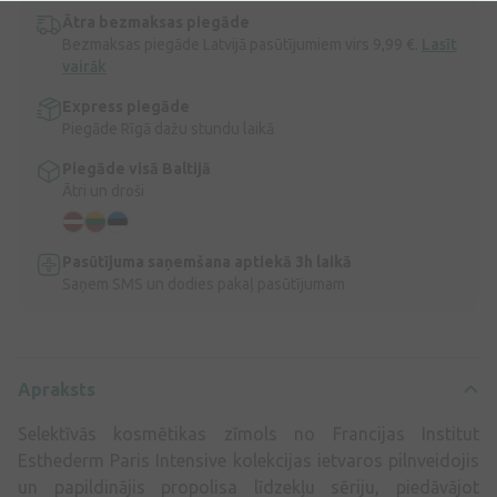
Ātra bezmaksas piegāde
Bezmaksas piegāde Latvijā pasūtījumiem virs 9,99 €.
Lasīt
vairāk
Express piegāde
Piegāde Rīgā dažu stundu laikā
Piegāde visā Baltijā
Ātri un droši
Pasūtījuma saņemšana aptiekā 3h laikā
Saņem SMS un dodies pakaļ pasūtījumam
Apraksts
Selektīvās kosmētikas zīmols no Francijas Institut
Esthederm Paris Intensive kolekcijas ietvaros pilnveidojis
un papildinājis propolisa līdzekļu sēriju, piedāvājot