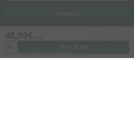
Pieteikties
Es piekrītu
privātuma politikai
48,99€
50 ml
Pirkt | 48,99€
Adrese
Dzirnieku iela 26, Mārupe, LV-2167, Latvija
Telefona numurs
+371 67840809
E-pasts
info@internetaptieka.lv