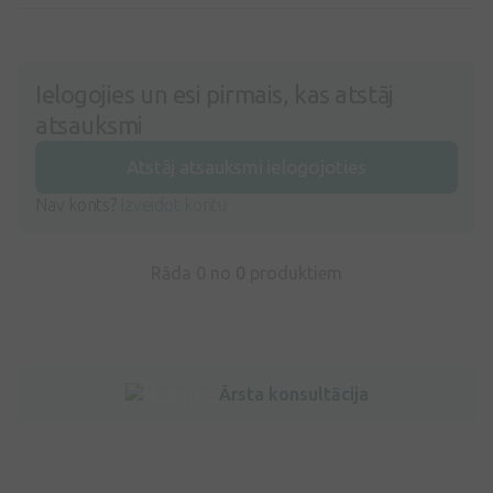
Ielogojies un esi pirmais, kas atstāj
atsauksmi
Atstāj atsauksmi ielogojoties
Nav konts?
Izveidot kontu
Rāda 0 no
0
produktiem
Ārsta konsultācija