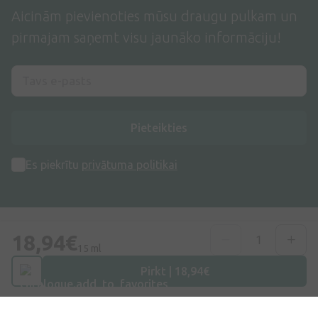
Aicinām pievienoties mūsu draugu pulkam un
pirmajam saņemt visu jaunāko informāciju!
Pieteikties
Es piekrītu
privātuma politikai
18,94€
15 ml
Pirkt | 18,94€
Adrese
Dzirnieku iela 26, Mārupe, LV-2167, Latvija