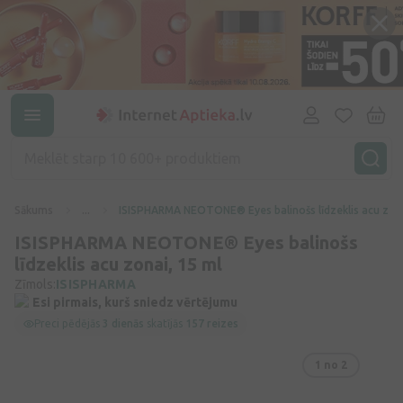
Sākums
...
ISISPHARMA NEOTONE® Eyes balinošs līdzeklis acu zona
ISISPHARMA NEOTONE® Eyes balinošs
līdzeklis acu zonai, 15 ml
Zīmols:
ISISPHARMA
Esi pirmais, kurš sniedz vērtējumu
Preci pēdējās
3 dienās
skatījās
157 reizes
1
no 2