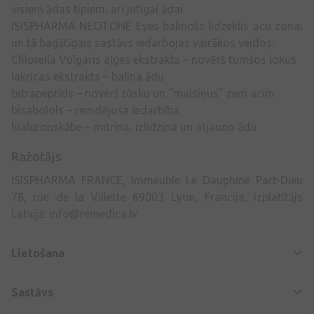
visiem ādas tipiem, arī jutīgai ādai.
ISISPHARMA NEOTONE Eyes balinošs līdzeklis acu zonai
un tā bagātīgais sastāvs iedarbojas vairākos veidos:
Chlorella Vulgaris aļģes ekstrakts – novērš tumšos lokus
lakricas ekstrakts – balina ādu
tetrapeptīds – novērš tūsku un “maisiņus” zem acīm
bisabolols – remdējoša iedarbība
hialuronskābe – mitrina, izlīdzina un atjauno ādu
Ražotājs
ISISPHARMA FRANCE, Immeuble Le Dauphiné Part-Dieu
78, rue de la Villette 69003 Lyon, Francija, izplatītājs
Latvijā:
info@remedica.lv
Lietošana
Sastāvs