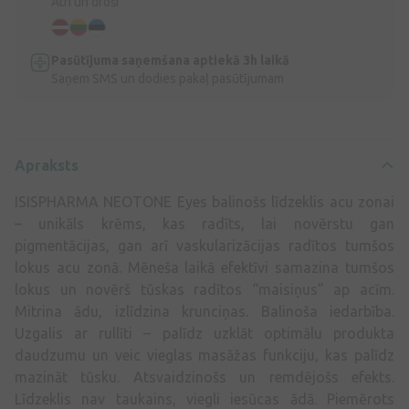
Ātri un droši
Pasūtījuma saņemšana aptiekā 3h laikā
Saņem SMS un dodies pakaļ pasūtījumam
Apraksts
ISISPHARMA NEOTONE Eyes balinošs līdzeklis acu zonai
– unikāls krēms, kas radīts, lai novērstu gan
pigmentācijas, gan arī vaskularizācijas radītos tumšos
lokus acu zonā. Mēneša laikā efektīvi samazina tumšos
lokus un novērš tūskas radītos “maisiņus” ap acīm.
Mitrina ādu, izlīdzina krunciņas. Balinoša iedarbība.
Uzgalis ar rullīti – palīdz uzklāt optimālu produkta
daudzumu un veic vieglas masāžas funkciju, kas palīdz
mazināt tūsku. Atsvaidzinošs un remdējošs efekts.
Līdzeklis nav taukains, viegli iesūcas ādā. Piemērots