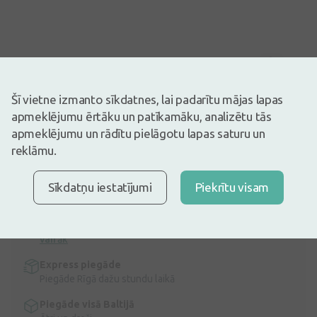
Attēlam ir ilustratīva nozīme
18,94€
Šī vietne izmanto sīkdatnes, lai padarītu mājas lapas
apmeklējumu ērtāku un patīkamāku, analizētu tās
Ir noliktavā
Atlikuši tikai 12
apmeklējumu un rādītu pielāgotu lapas saturu un
Ievērojami samazini tumšos lokus un pietūkumu ap acīm, un
reklāmu.
atdzīvini ādu acu zonā ar NEOTONE Eyes balinošo līdzekli acu
zonai! Āda kļūs atsvaidzināta, gludāka un gaišāka.
Apraksts
Sīkdatņu iestatījumi
Piekrītu visam
Ātra bezmaksas piegāde
Bezmaksas piegāde Latvijā pasūtījumiem virs 9,99 €.
Lasīt
vairāk
Express piegāde
Piegāde Rīgā dažu stundu laikā
Piegāde visā Baltijā