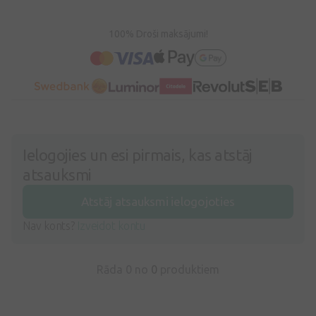
100% Droši maksājumi!
Ielogojies un esi pirmais, kas atstāj
atsauksmi
Atstāj atsauksmi ielogojoties
Nav konts?
Izveidot kontu
Rāda 0 no
0
produktiem