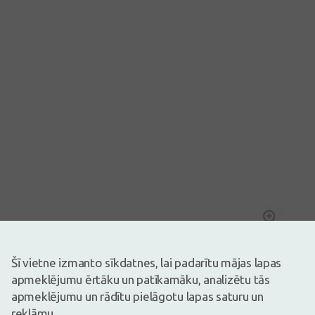
Attēlam ir ilustratīva nozīme
14,72€
22,64€
(35% atlaide)
Šī vietne izmanto sīkdatnes, lai padarītu mājas lapas
30 dienu zemākā: 15,17€ (-3%)
apmeklējumu ērtāku un patīkamāku, analizētu tās
Ir noliktavā
Atlicis nedaudz
apmeklējumu un rādītu pielāgotu lapas saturu un
RUBORIL® Expert M krēmgels īpaši veidots normālai/ kombinētai,
reklāmu.