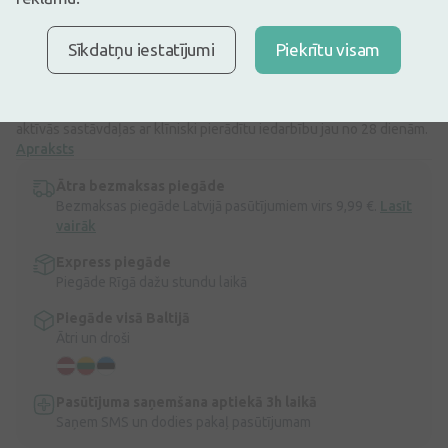
jutīgai ādai ar apsārtumu. Tas ievērojami mazinās apsārtumu un
ādas virspusē redzamo asinsvadu tīklojumu, padarot ādas toni
Sīkdatņu iestatījumi
Piekrītu visam
vienmērīgāku!
Vieglas un atsvaidzinošas konsistences ikdienas mitrinātājs, kura
sastāvā ir remdējošas, ādu mitrinošas un iekaisumu mazinošas
aktīvās sastāvdaļas ar klīniski pierādītu iedarbību jau no 28 dienām.
Apraksts
Ātra bezmaksas piegāde
Bezmaksas piegāde Latvijā pasūtījumiem virs 9,99 €.
Lasīt
vairāk
Express piegāde
Piegāde Rīgā dažu stundu laikā
Piegāde visā Baltijā
Ātri un droši
Pasūtījuma saņemšana aptiekā 3h laikā
Saņem SMS un dodies pakaļ pasūtījumam