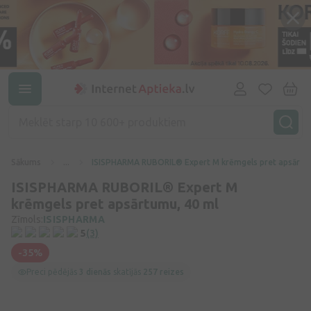
Sākums
...
ISISPHARMA RUBORIL® Expert M krēmgels pret apsārtu
ISISPHARMA RUBORIL® Expert M
krēmgels pret apsārtumu, 40 ml
Zīmols:
ISISPHARMA
5
(3)
-35%
Preci pēdējās
3 dienās
skatījās
257 reizes