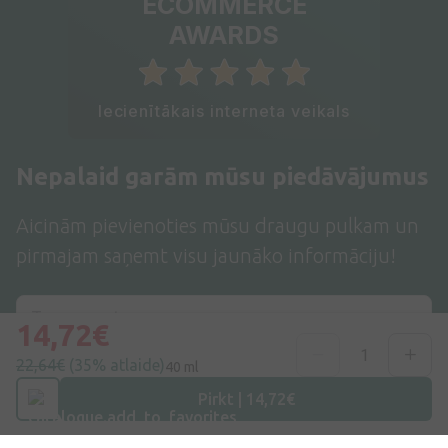
ECOMMERCE
AWARDS
Iecienītākais interneta veikals
Nepalaid garām mūsu piedāvājumus
Aicinām pievienoties mūsu draugu pulkam un
pirmajam saņemt visu jaunāko informāciju!
14,72€
22,64€
(35% atlaide)
40 ml
Pieteikties
Pirkt | 14,72€
Es piekrītu
privātuma politikai