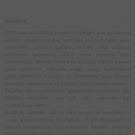
Apraksts
ISISPHARMA RUBORIL Expert M krēmgels pret apsārtumu
efektīvi samazina jutīgas, normālas un kombinētas ādas
apsārtumu, padarot gaišākus mazos, ādas virspusē
redzamos asinsvadus. Ādas tonis redzami kļūst
vienmērīgāks. Remdē, mitrina un aizsargā ādu no ārējiem
vides faktoriem. Krēmgela vieglā, svaigā konsistence
ideāli piemērota normālai un kombinētai ādai. Klīniski
pierādīta iedarbība no 28 dienām, lietojot krēmu regulāri.
Bagātīgs aktīvo sastāvdaļu apvienojums nodrošina gan
efektīvu iedarbību, gan ļoti labu panesību pat
visjutīgākajai ādai:
β-calm® patentēts aktīvo vielu remdējošs komplekss –
rauga, augu ekstraktu, B3 vitamīna, β-gliciretīnskābes un
betaīna kombinācija. Tas nostiprina kapilāru sieniņas,
nostiprina ādas barjeru, samazina ādas diskomfortu un