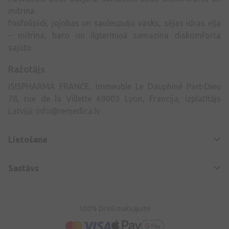
mitrina.
fosfolipīdi, jojobas un saulespuķu vasks, sējas idras eļļa
– mitrina, baro un ilgtermiņā samazina diskomforta
sajūtu
Ražotājs
ISISPHARMA FRANCE, Immeuble Le Dauphiné Part-Dieu
78, rue de la Villette 69003 Lyon, Francija, izplatītājs
Latvijā:
info@remedica.lv
Lietošana
Sastāvs
100% Droši maksājumi!