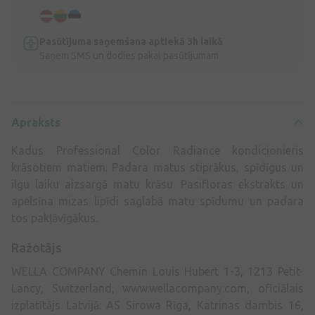
Pasūtījuma saņemšana aptiekā 3h laikā
Saņem SMS un dodies pakaļ pasūtījumam
Apraksts
Kadus Professional Color Radiance kondicionieris
krāsotiem matiem. Padara matus stiprākus, spīdīgus un
ilgu laiku aizsargā matu krāsu. Pasifloras ekstrakts un
apelsīna mizas lipīdi saglabā matu spīdumu un padara
tos pakļāvīgākus.
Ražotājs
WELLA COMPANY Chemin Louis Hubert 1-3, 1213 Petit-
Lancy, Switzerland, www.wellacompany.com, oficiālais
izplatītājs Latvijā: AS Sirowa Rīga, Katrinas dambis 16,