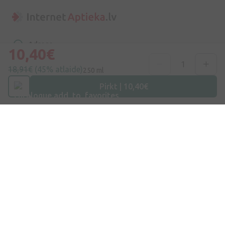
Adrese
10,40€
Dzirnieku iela 26, Mārupe, LV-2167, Latvija
18,91€
(45% atlaide)
250 ml
Telefona numurs
Pirkt | 10,40€
+371 67840809
E-pasts
info@internetaptieka.lv
Darba laiks
Darba dienās: 8:30 – 17:00