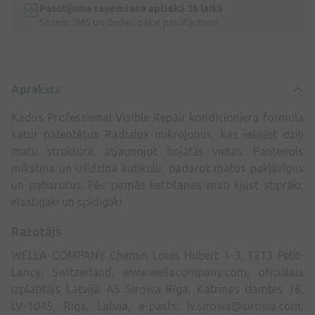
Pasūtījuma saņemšana aptiekā 3h laikā
Saņem SMS un dodies pakaļ pasūtījumam
Apraksts
Kadus Professional Visible Repair kondicioniera formula
satur patentētus Radialux mikrojonus, kas iekļūst dziļi
matu struktūrā, atjaunojot bojātās vietas. Pantenols
mīkstina un izlīdzina kutikulu, padarot matus pakļāvīgus
un pabarotus. Pēc pirmās lietošanas mati kļūst stiprāki,
elastīgāki un spīdīgāki.
Ražotājs
WELLA COMPANY Chemin Louis Hubert 1-3, 1213 Petit-
Lancy, Switzerland, www.wellacompany.com, oficiālais
izplatītājs Latvijā: AS Sirowa Rīga, Katrinas dambis 16,
LV-1045, Riga, Latvia, e-pasts:
lv.sirowa@sirowa.com
,