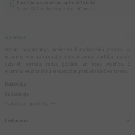
Pasūtījuma saņemšana aptiekā 3h laikā
Saņem SMS un dodies pakaļ pasūtījumam
Apraksts
Uztura bagātinātājs sievietēm klimaktēriskā periodā. A
vitamīns veicina normālu imūnsistēmas darbību, palīdz
uzturēt normālu redzi, gļotādu un ādas veselību. E
vitamīns veicina šūnu aizsardzību pret oksidatīvo stresu.
Ražotājs
Baltkrievija
Vairāk par produktu
Lietošana