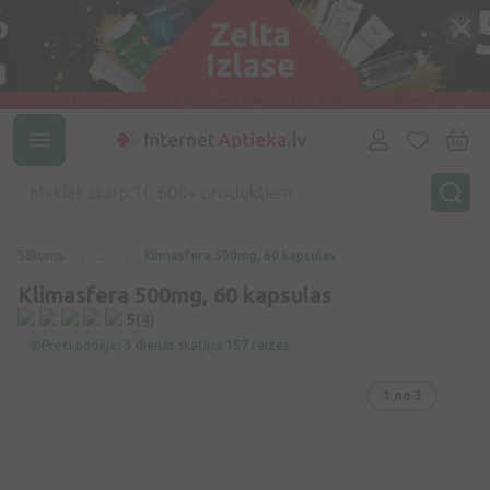
Sākums
...
Klimasfera 500mg, 60 kapsulas
Klimasfera 500mg, 60 kapsulas
5
(4)
Preci pēdējās
3 dienās
skatījās
157 reizes
1
no 3