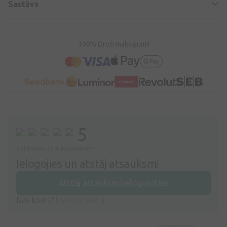
Sastāvs
100% Droši maksājumi!
5
Balstoties uz 4 atsauksmēm
Ielogojies un atstāj atsauksmi
Atstāj atsauksmi ielogojoties
Nav konts?
Izveidot kontu