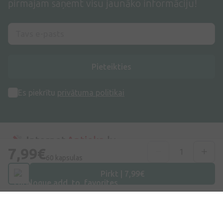
pirmajam saņemt visu jaunāko informāciju!
Pieteikties
Es piekrītu
privātuma politikai
7,99€
60 kapsulas
Adrese
Pirkt | 7,99€
Dzirnieku iela 26, Mārupe, LV-2167, Latvija
Telefona numurs
+371 67840809