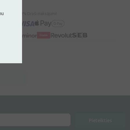
mu
100% Droši maksājumi!
Pieteikties