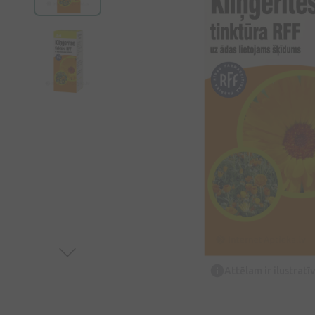
Attēlam ir ilustrat