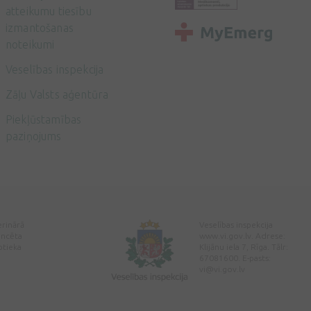
atteikumu tiesību
izmantošanas
noteikumi
Veselības inspekcija
Zāļu Valsts aģentūra
Piekļūstamības
paziņojums
erinārā
Veselības inspekcija
encēta
www.vi.gov.lv. Adrese:
ptieka
Klijānu iela 7, Rīga. Tālr:
67081600. E-pasts:
vi@vi.gov.lv