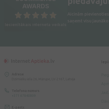
piedāvāj
AWARDS
Aicinām pievienotie
saņemt visu jaunāko 
Iecienītākais interneta veikals
Iep
Adrese
Pie
Dzirnieku iela 26, Mārupe, LV-2167, Latvija
Apm
Telefona numurs
Jaut
+371 67840809
Dāv
E-pasts