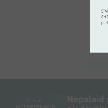
Šī 
ērt
pie
Nepalaid
Latvian
ECOMMERCE