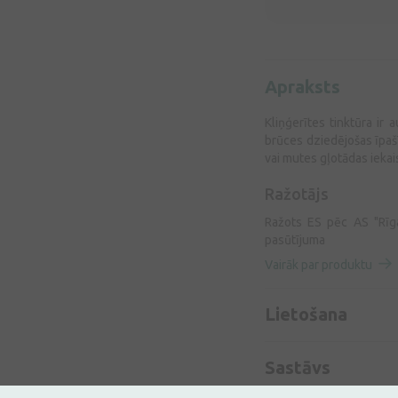
Apraksts
Kliņģerītes tinktūra ir 
brūces dziedējošas īpašī
vai mutes gļotādas iek
Ražotājs
Ražots ES pēc AS "Rīgas
pasūtījuma
Vairāk par produktu
Lietošana
Sastāvs