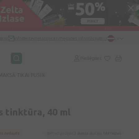
0809
info@internetaptieka.lv
Piegādes informācija
BUJ
LV
Pieslēgties
MAKSĀ TIKAI PUSI🎯
s tinktūra, 40 ml
cis nedaudz
Preci pēdējās
3 dienās
skatījās
144 reizes