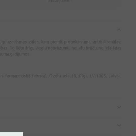
pasūtījumam
augu izcelsmes zāles, kam piemīt pretiekaisuma, antibakteriālas,
bas. To lieto ārīgi, vieglu nobrāzumu, nelielu brūču, neliela ādas
aisuma gadījumos.
 farmaceitiskā fabrika", Ozolu iela 10, Rīga, LV-1005, Latvija,