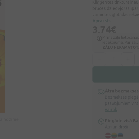
Kliņģerītes tinktūra ir 
brūces dziedējošas īpašī
vai mutes gļotādas iek
Apraksts
3,74€
Pirms zāļu lietošanas
iepakojuma. Par zāļu 
ZĀĻU NEPAMATOTA 
Ātra bezmaksas
Bezmaksas piegād
pasūtījumiem virs
vairāk
īva nozīme
Piegāde visā Bal
Ātri un droši