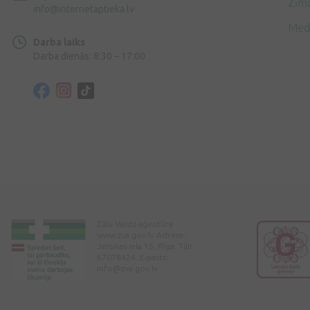
Zīmo
info@internetaptieka.lv
Med
Darba laiks
Darba dienās: 8:30 – 17:00
Zāļu Valsts aģentūra
www.zva.gov.lv Adrese:
Jersikas iela 15, Rīga. Tālr:
67078424. E-pasts:
info@zva.gov.lv