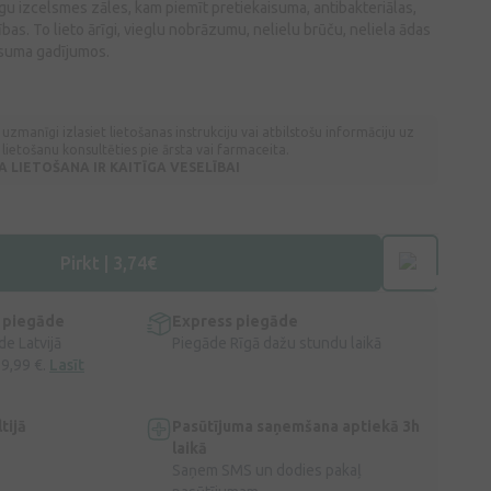
augu izcelsmes zāles, kam piemīt pretiekaisuma, antibakteriālas,
bas. To lieto ārīgi, vieglu nobrāzumu, nelielu brūču, neliela ādas
aisuma gadījumos.
 uzmanīgi izlasiet lietošanas instrukciju vai atbilstošu informāciju uz
lietošanu konsultēties pie ārsta vai farmaceita.
LIETOŠANA IR KAITĪGA VESELĪBAI
Pirkt | 3,74€
 piegāde
Express piegāde
e Latvijā
Piegāde Rīgā dažu stundu laikā
 9,99 €.
Lasīt
tijā
Pasūtījuma saņemšana aptiekā 3h
laikā
Saņem SMS un dodies pakaļ