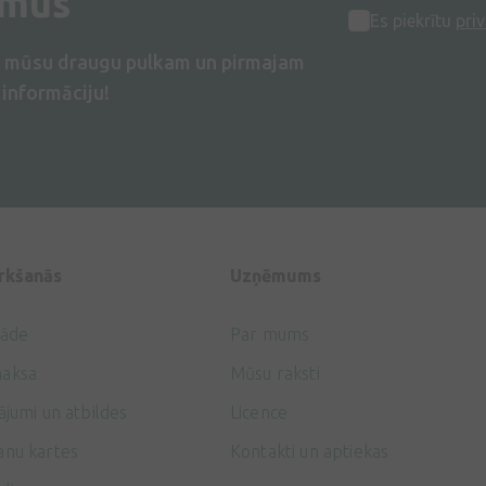
umus
Es piekrītu
priv
s mūsu draugu pulkam un pirmajam
informāciju!
irkšanās
Uzņēmums
gāde
Par mums
aksa
Mūsu raksti
ājumi un atbildes
Licence
anu kartes
Kontakti un aptiekas