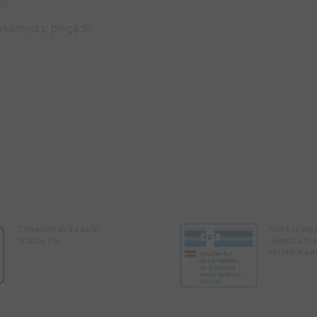
li
ikamentu piegāde
Ģimenēm ar 3+ karti -
Pārtikas Vet
atlaide 5%
dienesta lic
veterinārā a