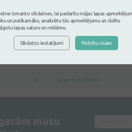
vietne izmanto sīkdatnes, lai padarītu mājas lapas apmeklēju
āku un patīkamāku, analizētu tās apmeklējumu un rādītu
lāgotu lapas saturu un reklāmu.
Sīkdatņu iestatījumi
Piekrītu visam
Ārsta konsultācija
 garām mūsu