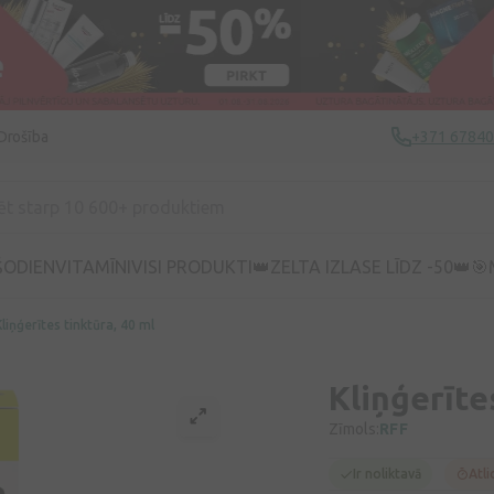
Drošība
+371 6784
ŠODIEN
VITAMĪNI
VISI PRODUKTI
👑ZELTA IZLASE LĪDZ -50👑
🎯
Kliņģerītes tinktūra, 40 ml
Kliņģerīte
Zīmols:
RFF
Ir noliktavā
Atli