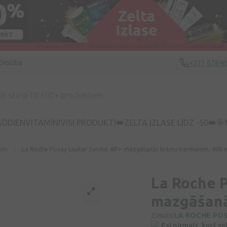
Drošība
+371 6784
ŠODIEN
VITAMĪNI
VISI PRODUKTI
👑ZELTA IZLASE LĪDZ -50👑
🎯
nim
La Roche Posay Lipikar Syndet AP+ mazgāšanās krēms ķermenim, 400 
La Roche 
mazgāšanā
Zīmols:
LA ROCHE PO
Esi pirmais, kurš s