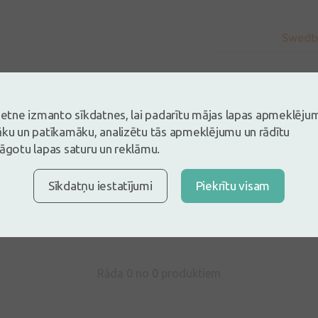
vietne izmanto sīkdatnes, lai padarītu mājas lapas apmeklēju
āku un patīkamāku, analizētu tās apmeklējumu un rādītu
lāgotu lapas saturu un reklāmu.
s un esi pirmais, kas atstāj atsauksmi
tsauksmi ielogojoties
Sīkdatņu iestatījumi
Piekrītu visam
Nav konts?
Izveidot kontu
Rāda 0 no
0
produktiem