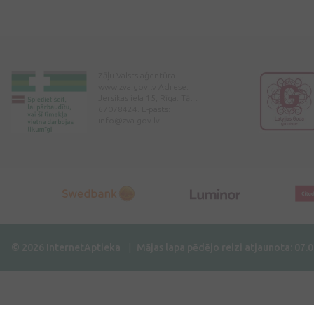
Zāļu Valsts aģentūra
www.zva.gov.lv Adrese:
Jersikas iela 15, Rīga. Tālr:
67078424. E-pasts:
info@zva.gov.lv
© 2026 InternetAptieka
Mājas lapa pēdējo reizi atjaunota: 07.