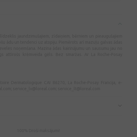
īdzeklis jaundzimušajiem, zīdaiņiem, bērniem un pieaugušajiem
zošu ādu un tendenci uz atopiju. Piemērots arī mazuļu galvas ādas
eveles noņemšana. Mazina ādas kairinājumu un sausumu jau no
gs attīrošs krēmveida gēls. Bez smaržas. Ar La Roche-Posay
toire Dermatologique CAI 86270, La Roche-Posay Francija, e-
al.com
;
service_lv@loreal.com
;
service_lt@loreal.com
100% Droši maksājumi!