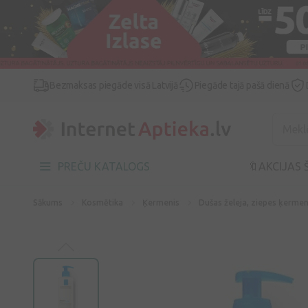
Bezmaksas piegāde visā Latvijā
Piegāde tajā pašā dienā
PREČU KATALOGS
🔖AKCIJAS 
Sākums
Kosmētika
Ķermenis
Dušas želeja, ziepes ķerme