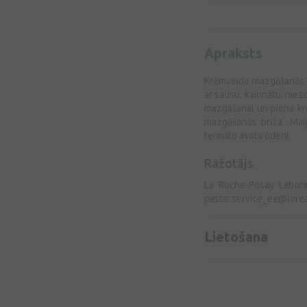
Apraksts
Krēmveida mazgāšanās l
ar sausu, kairinātu, nie
mazgāšanai un piena kr
mazgāšanās brīža. Mai
termālo avota ūdeni.
Ražotājs
La Roche-Posay Labora
pasts:
service_ee@lore
Lietošana