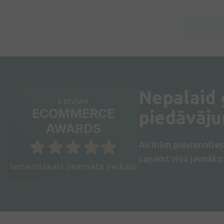
Nepalaid
Latvian
ECOMMERCE
piedāvāj
AWARDS
Aicinām pievienotie
saņemt visu jaunāko 
Iecienītākais interneta veikals