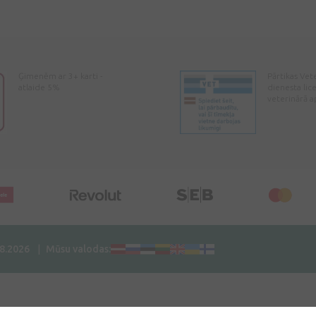
Ģimenēm ar 3+ karti -
Pārtikas Vet
atlaide 5%
dienesta lic
veterinārā a
08.2026
Mūsu valodas: