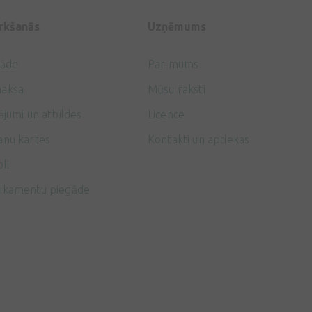
irkšanās
Uzņēmums
gāde
Par mums
aksa
Mūsu raksti
ājumi un atbildes
Licence
anu kartes
Kontakti un aptiekas
li
ikamentu piegāde