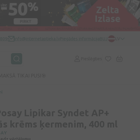
0809
info@internetaptieka.lv
Piegādes informācija
BUJ
LV
Pieslēgties
MAKSĀ TIKAI PUSI🎯
ml
Posay Lipikar Syndet AP+
s krēms ķermenim, 400 ml
SAY
niedz vērtējumu