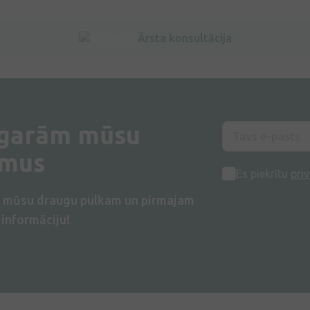
Ārsta konsultācija
 garām mūsu
umus
Es piekrītu
priv
s mūsu draugu pulkam un pirmajam
informāciju!