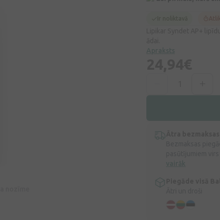
Ir noliktavā
Atli
Lipikar Syndet AP+ lipī
ādai.
Apraksts
24,94€
Ātra bezmaksas
Bezmaksas piegād
pasūtījumiem virs
vairāk
Piegāde visā Bal
īva nozīme
Ātri un droši