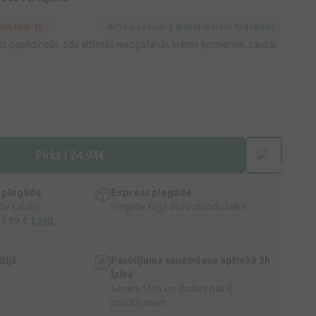
kuši tikai 16
Preci pēdējās
3 dienās
skatījās
124 reizes
dus papildinošs, ādu attīrošs mazgāšanās krēms ķermenim, sausai
Pirkt | 24,94€
 piegāde
Express piegāde
e Latvijā
Piegāde Rīgā dažu stundu laikā
 9,99 €.
Lasīt
tijā
Pasūtījuma saņemšana aptiekā 3h
laikā
Saņem SMS un dodies pakaļ
pasūtījumam