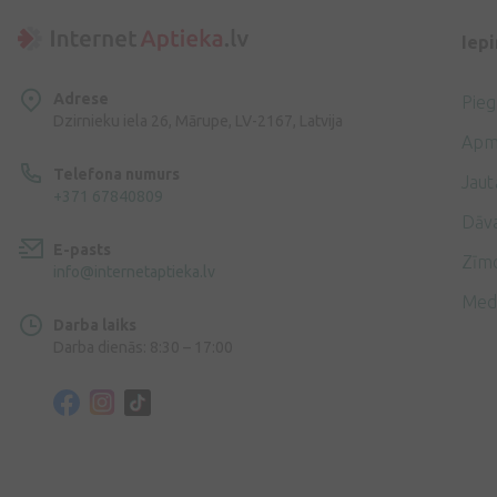
Iep
Adrese
Pie
Dzirnieku iela 26, Mārupe, LV-2167, Latvija
Apm
Telefona numurs
Jaut
+371 67840809
Dāv
E-pasts
Zīmo
info@internetaptieka.lv
Med
Darba laiks
Darba dienās: 8:30 – 17:00