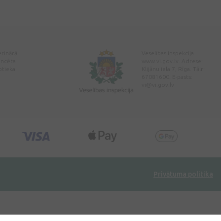
erinārā
Veselības inspekcija
encēta
www.vi.gov.lv. Adrese:
ptieka
Klijānu iela 7, Rīga. Tālr:
67081600. E-pasts:
vi@vi.gov.lv
Privātuma politika