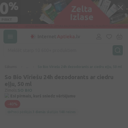
Sākums
...
So Bio Vīriešu 24h dezodorants ar ciedru eļļu, 50 ml
So Bio Vīriešu 24h dezodorants ar ciedru
eļļu, 50 ml
Zīmols:
SO BIO
Esi pirmais, kurš sniedz vērtējumu
-40%
Preci pēdējās
3 dienās
skatījās
148 reizes