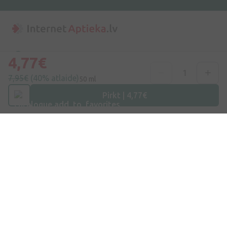
Adrese
4,77€
Dzirnieku iela 26, Mārupe, LV-2167, Latvija
7,95€
(40% atlaide)
50 ml
Telefona numurs
Pirkt | 4,77€
+371 67840809
E-pasts
info@internetaptieka.lv
Darba laiks
Darba dienās: 8:30 – 17:00