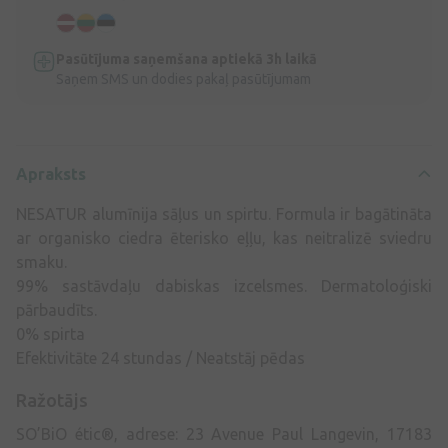
Pasūtījuma saņemšana aptiekā 3h laikā
Saņem SMS un dodies pakaļ pasūtījumam
Apraksts
NESATUR alumīnija sāļus un spirtu. Formula ir bagātināta
ar organisko ciedra ēterisko eļļu, kas neitralizē sviedru
smaku.
99% sastāvdaļu dabiskas izcelsmes. Dermatoloģiski
pārbaudīts.
0% spirta
Efektivitāte 24 stundas / Neatstāj pēdas
Ražotājs
SO’BiO étic®, adrese: 23 Avenue Paul Langevin, 17183