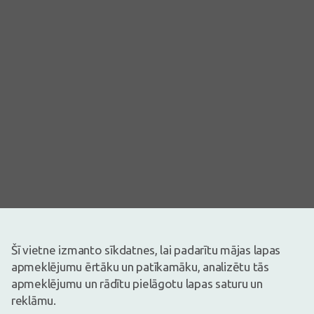
Attēlam ir ilustratīva nozīme
Šī vietne izmanto sīkdatnes, lai padarītu mājas lapas
3,19€
apmeklējumu ērtāku un patīkamāku, analizētu tās
apmeklējumu un rādītu pielāgotu lapas saturu un
Ir noliktavā
Atlicis nedaudz
reklāmu.
Sieviešu higiēnas paketes Kotex® Ultra.