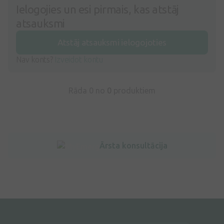
Ielogojies un esi pirmais, kas atstāj
atsauksmi
Atstāj atsauksmi ielogojoties
Nav konts?
Izveidot kontu
Rāda 0 no
0
produktiem
Ārsta konsultācija