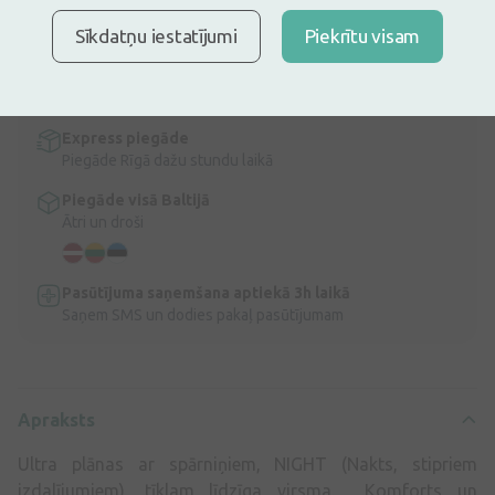
Apraksts
Sīkdatņu iestatījumi
Piekrītu visam
Ātra bezmaksas piegāde
Bezmaksas piegāde Latvijā pasūtījumiem virs 9,99 €.
Lasīt
vairāk
Express piegāde
Piegāde Rīgā dažu stundu laikā
Piegāde visā Baltijā
Ātri un droši
Pasūtījuma saņemšana aptiekā 3h laikā
Saņem SMS un dodies pakaļ pasūtījumam
Apraksts
Ultra plānas ar spārniņiem, NIGHT (Nakts, stipriem
izdalījumiem), tīklam līdzīga virsma. Komforts un