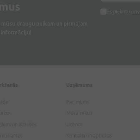
umus
Es piekrītu
priv
s mūsu draugu pulkam un pirmajam
informāciju!
irkšanās
Uzņēmums
gāde
Par mums
aksa
Mūsu raksti
ājumi un atbildes
Licence
anu kartes
Kontakti un aptiekas