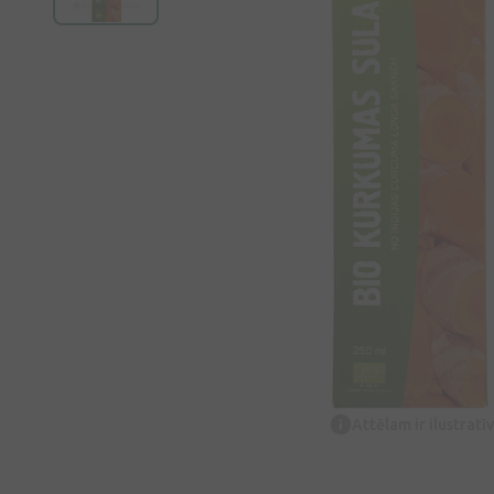
Attēlam ir ilustrat