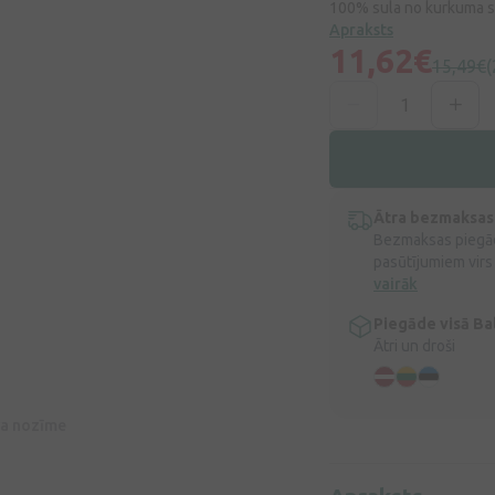
100% sula no kurkuma sa
Apraksts
11,62€
15,49€
(
Ātra bezmaksas
Bezmaksas piegād
pasūtījumiem virs
vairāk
Piegāde visā Bal
Ātri un droši
īva nozīme