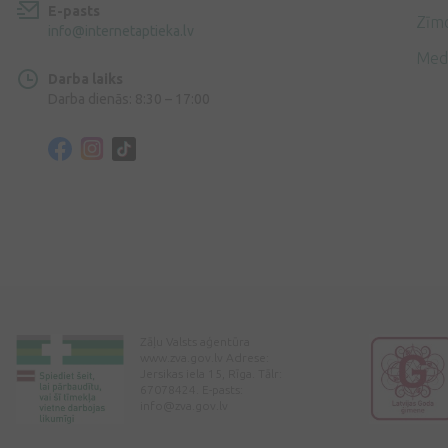
E-pasts
Zīmo
info@internetaptieka.lv
Med
Darba laiks
Darba dienās: 8:30 – 17:00
Zāļu Valsts aģentūra
www.zva.gov.lv Adrese:
Jersikas iela 15, Rīga. Tālr:
67078424. E-pasts:
info@zva.gov.lv