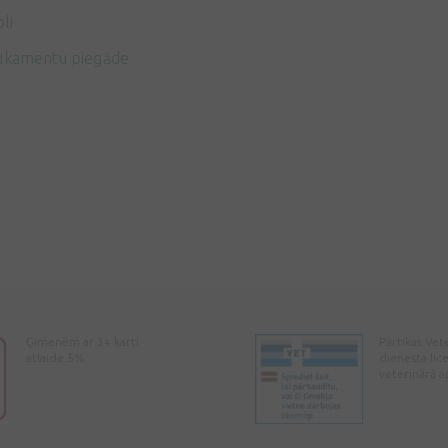
li
ikamentu piegāde
Ģimenēm ar 3+ karti -
Pārtikas Vet
atlaide 5%
dienesta lic
veterinārā a