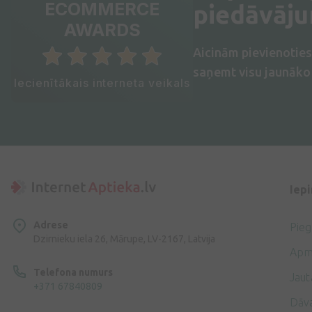
ECOMMERCE
piedāvāj
AWARDS
Aicinām pievienotie
saņemt visu jaunāko 
Iecienītākais interneta veikals
Iep
Adrese
Pie
Dzirnieku iela 26, Mārupe, LV-2167, Latvija
Apm
Telefona numurs
Jaut
+371 67840809
Dāv