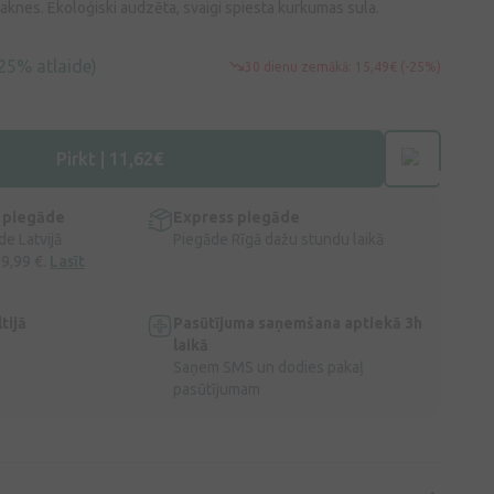
knes. Ekoloģiski audzēta, svaigi spiesta kurkumas sula.
25% atlaide)
30 dienu zemākā: 15,49€ (-25%)
Pirkt | 11,62€
 piegāde
Express piegāde
e Latvijā
Piegāde Rīgā dažu stundu laikā
 9,99 €.
Lasīt
tijā
Pasūtījuma saņemšana aptiekā 3h
laikā
Saņem SMS un dodies pakaļ
pasūtījumam