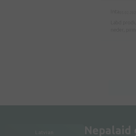
Inta
05.02.20
Labd produk
neder, pirm
Nepalaid
Latvian