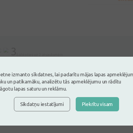
3
Balstoties uz 2 atsauksmēm
es un atstāj atsauksmi
vietne izmanto sīkdatnes, lai padarītu mājas lapas apmeklēju
tsauksmi ielogojoties
Nav konts?
Izveidot kontu
āku un patīkamāku, analizētu tās apmeklējumu un rādītu
lāgotu lapas saturu un reklāmu.
Sīkdatņu iestatījumi
Piekrītu visam
025
uma sula,bet sajaukts kurkuma pulveris.