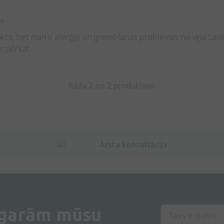
24
ts, bet man ir alerģija un gremošanas problēmas no viņa.Lasi
s pērkat
Rāda 2 no
2
produktiem
Ārsta konsultācija
 garām mūsu