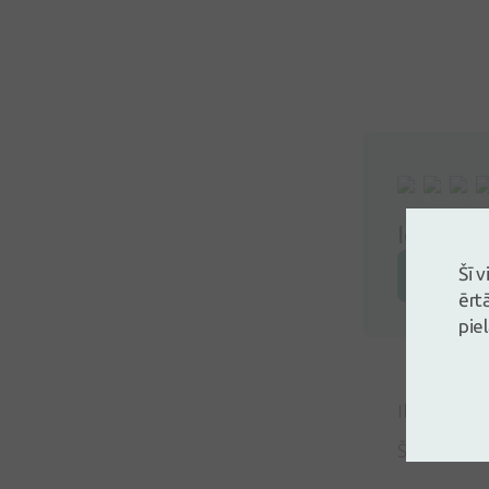
Ielogoji
Šī 
Atstāj a
ērt
pie
Ilona
08.10.2
Šī nav kurk