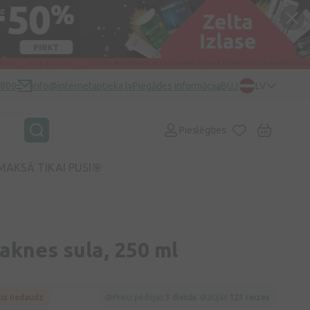
0809
info@internetaptieka.lv
Piegādes informācija
BUJ
LV
Pieslēgties
MAKSĀ TIKAI PUSI🎯
aknes sula, 250 ml
cis nedaudz
Preci pēdējās
3 dienās
skatījās
123 reizes