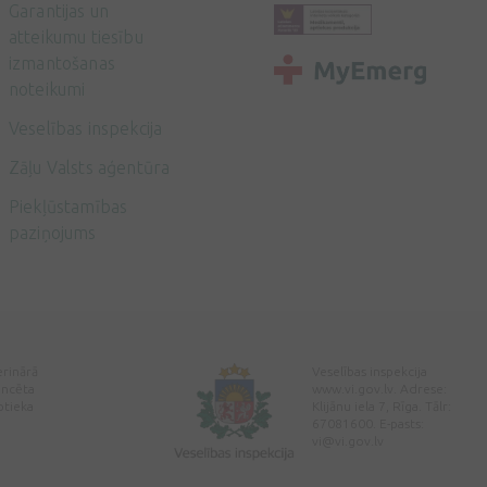
Garantijas un
atteikumu tiesību
izmantošanas
noteikumi
Veselības inspekcija
Zāļu Valsts aģentūra
Piekļūstamības
paziņojums
erinārā
Veselības inspekcija
encēta
www.vi.gov.lv. Adrese:
ptieka
Klijānu iela 7, Rīga. Tālr:
67081600. E-pasts:
vi@vi.gov.lv