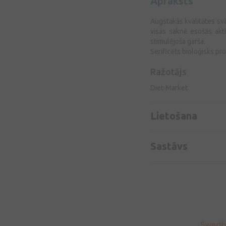
Apraksts
Augstākās kvalitātes sv
visas saknē esošās aktī
stimulējoša garša.
Serificēts bioloģisks pr
Ražotājs
Diet-Market
Lietošana
Sastāvs