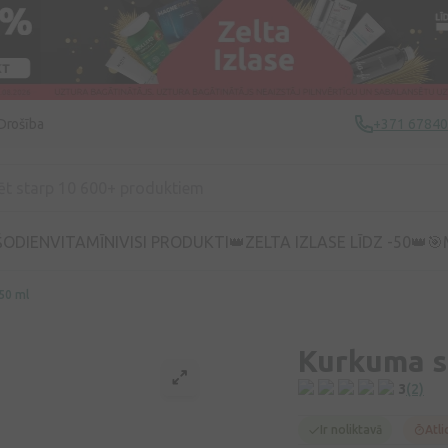
Drošība
+371 6784
ŠODIEN
VITAMĪNI
VISI PRODUKTI
👑ZELTA IZLASE LĪDZ -50👑
🎯
50 ml
Kurkuma s
3
(2)
Ir noliktavā
Atli