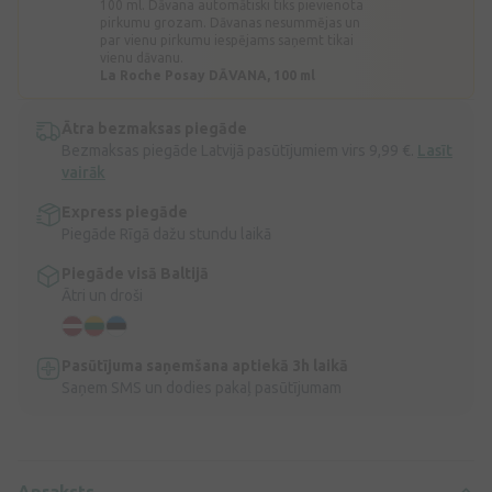
100 ml. Dāvana automātiski tiks pievienota
pirkumu grozam. Dāvanas nesummējas un
par vienu pirkumu iespējams saņemt tikai
vienu dāvanu.
La Roche Posay DĀVANA, 100 ml
Ātra bezmaksas piegāde
Bezmaksas piegāde Latvijā pasūtījumiem virs 9,99 €.
Lasīt
vairāk
Express piegāde
Piegāde Rīgā dažu stundu laikā
Piegāde visā Baltijā
Ātri un droši
Pasūtījuma saņemšana aptiekā 3h laikā
Saņem SMS un dodies pakaļ pasūtījumam