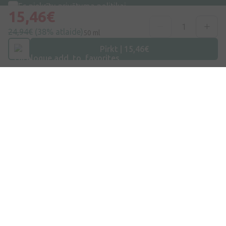
Es piekrītu
privātuma politikai
15,46€
24,94€
(38% atlaide)
50 ml
Pirkt | 15,46€
Adrese
Dzirnieku iela 26, Mārupe, LV-2167, Latvija
Telefona numurs
+371 67840809
E-pasts
info@internetaptieka.lv
Darba laiks
Darba dienās: 8:30 – 17:00