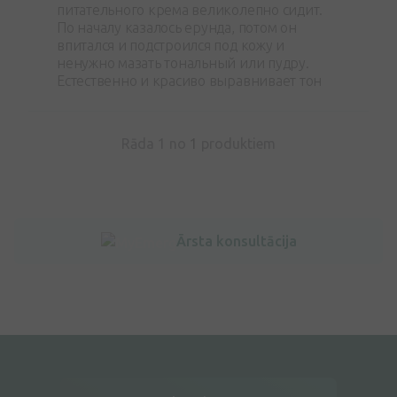
питательного крема великолепно сидит.
По началу казалось ерунда, потом он
впитался и подстроился под кожу и
ненужно мазать тональный или пудру.
Естественно и красиво выравнивает тон
Rāda 1 no
1
produktiem
Ārsta konsultācija