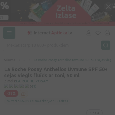
Sākums
...
La Roche Posay Anthelios Uvmune SPF 50
La Roche Posay Anthelios Uvmune SPF 50+
sejas viegls fluīds ar toni, 50 ml
Zīmols:
LA ROCHE POSAY
5
(1)
-38%
Preci pēdējās
3 dienās
skatījās
195 reizes
1
no 3