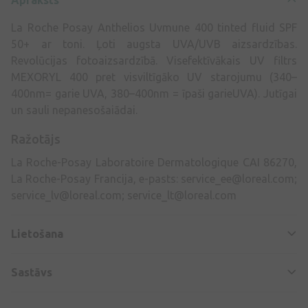
Apraksts
La Roche Posay Anthelios Uvmune 400 tinted fluid SPF
50+ ar toni. Ļoti augsta UVA/UVB aizsardzības.
Revolūcijas fotoaizsardzībā. Visefektīvākais UV filtrs
MEXORYL 400 pret visviltīgāko UV starojumu (340–
400nm= garie UVA, 380–400nm = īpaši garieUVA). Jutīgai
un sauli nepanesošaiādai.
Ražotājs
La Roche-Posay Laboratoire Dermatologique CAI 86270,
La Roche-Posay Francija, e-pasts:
service_ee@loreal.com
;
service_lv@loreal.com
;
service_lt@loreal.com
Lietošana
Sastāvs