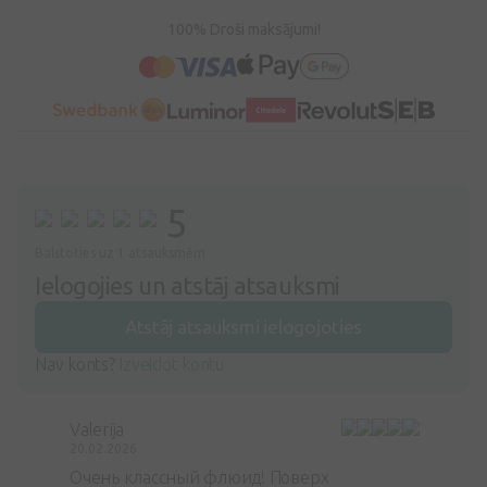
100% Droši maksājumi!
5
Balstoties uz 1 atsauksmēm
Ielogojies un atstāj atsauksmi
Atstāj atsauksmi ielogojoties
Nav konts?
Izveidot kontu
Valerija
20.02.2026
Очень классный флюид! Поверх