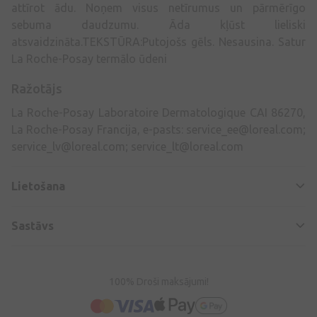
attīrot ādu. Noņem visus netīrumus un pārmērīgo
sebuma daudzumu. Āda kļūst lieliski
atsvaidzināta.TEKSTŪRA:Putojošs gēls. Nesausina. Satur
La Roche-Posay termālo ūdeni
Ražotājs
La Roche-Posay Laboratoire Dermatologique CAI 86270,
La Roche-Posay Francija, e-pasts:
service_ee@loreal.com
;
service_lv@loreal.com
;
service_lt@loreal.com
Lietošana
Sastāvs
100% Droši maksājumi!