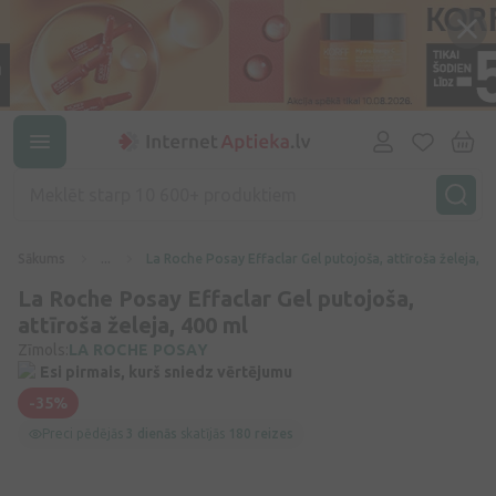
Sākums
...
La Roche Posay Effaclar Gel putojoša, attīroša želeja, 4
La Roche Posay Effaclar Gel putojoša,
attīroša želeja, 400 ml
Zīmols:
LA ROCHE POSAY
Esi pirmais, kurš sniedz vērtējumu
-35%
Preci pēdējās
3 dienās
skatījās
180 reizes