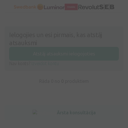
Ielogojies un esi pirmais, kas atstāj
atsauksmi
Atstāj atsauksmi ielogojoties
Nav konts?
Izveidot kontu
Rāda 0 no
0
produktiem
Ārsta konsultācija