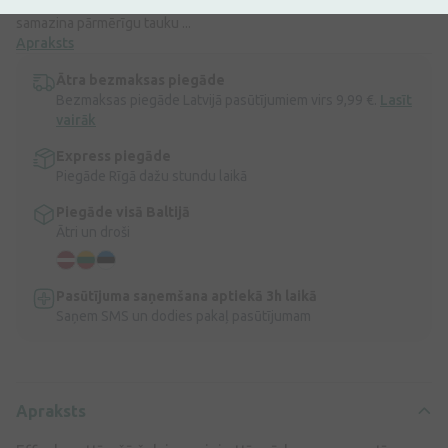
nesausina ādu, un tajā esošās sebumu regulējošās sastāvdaļas
samazina pārmērīgu tauku ...
Apraksts
Ātra bezmaksas piegāde
Bezmaksas piegāde Latvijā pasūtījumiem virs 9,99 €.
Lasīt
vairāk
Express piegāde
Piegāde Rīgā dažu stundu laikā
Piegāde visā Baltijā
Ātri un droši
Pasūtījuma saņemšana aptiekā 3h laikā
Saņem SMS un dodies pakaļ pasūtījumam
Apraksts