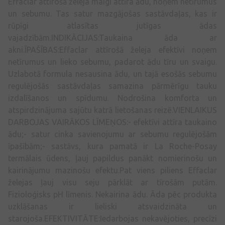
Effaclar attīrošā želeja maigi attīra ādu, noņem netīrumus
un sebumu. Tas satur mazgājošas sastāvdaļas, kas ir
rūpīgi atlasītas jutīgas ādas
vajadzībām.INDIKĀCIJAS:Taukaina āda ar
akni.ĪPAŠĪBAS:Effaclar attīrošā želeja efektīvi noņem
netīrumus un lieko sebumu, padarot ādu tīru un svaigu.
Uzlabotā formula nesausina ādu, un tajā esošās sebumu
regulējošās sastāvdaļas samazina pārmērīgu tauku
izdalīšanos un spīdumu. Nodrošina komforta un
atspirdzinājuma sajūtu katrā lietošanas reizē.VIENLAIKUS
DARBOJAS VAIRĀKOS LĪMEŅOS:- efektīvi attīra taukaino
ādu;- satur cinka savienojumu ar sebumu regulējošām
īpašībām;- sastāvs, kura pamatā ir La Roche-Posay
termālais ūdens, ļauj papildus panākt nomierinošu un
kairinājumu mazinošu efektu.Pat viens piliens Effaclar
želejas ļauj visu seju pārklāt ar tīrošām putām.
Fizioloģisks pH līmenis. Nekairina ādu. Āda pēc produkta
uzklāšanas ir lieliski atsvaidzināta un
starojoša.EFEKTIVITĀTE:Iedarbojas nekavējoties, precīzi