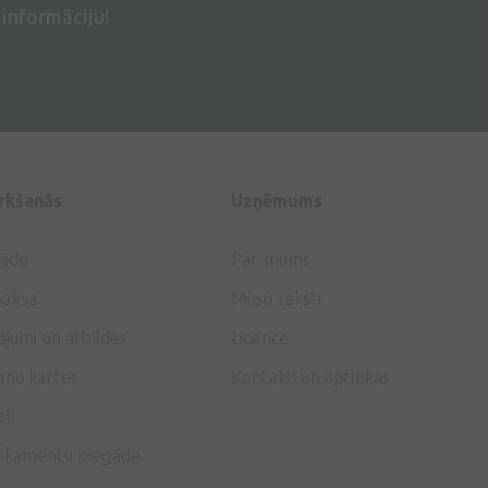
informāciju!
irkšanās
Uzņēmums
gāde
Par mums
aksa
Mūsu raksti
ājumi un atbildes
Licence
anu kartes
Kontakti un aptiekas
li
ikamentu piegāde