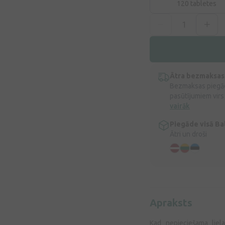
120 tabletes
Ātra bezmaksas
Bezmaksas piegād
pasūtījumiem virs
vairāk
Piegāde visā Bal
Ātri un droši
Apraksts
Kad nepieciešama liela