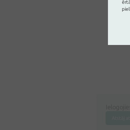
ērt
pie
Ielogojie
Atstāj a