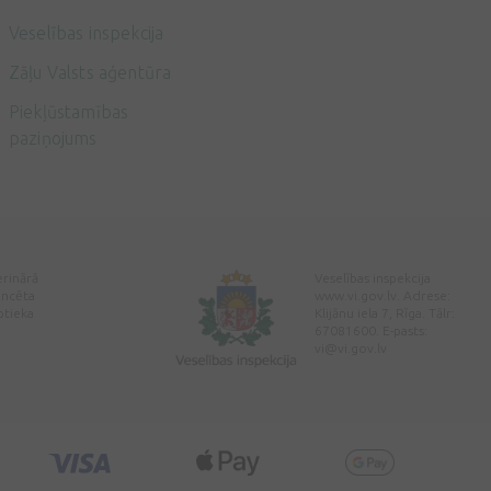
Veselības inspekcija
Zāļu Valsts aģentūra
Piekļūstamības
paziņojums
erinārā
Veselības inspekcija
encēta
www.vi.gov.lv. Adrese:
ptieka
Klijānu iela 7, Rīga. Tālr:
67081600. E-pasts:
vi@vi.gov.lv