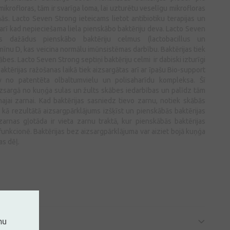
ikrofloras, tām ir svarīga loma, lai uzturētu veselīgu mikrofloras
ās. Lacto Seven Strong ieteicams lietot antibiotiku terapijas un
 arī kad nepieciešama liela pienskābo baktēriju deva. Lacto Seven
s dažādus pienskābo baktēriju celmus (lactobacillus un
mīnu D, kas veicina normālu imūnsistēmas darbību. Baktērijas tiek
bes. Lacto Seven Strong septiņi baktēriju celmi ir dabiski izturīgi
aktērijas ražošanas laikā tiek aizsargātas arī ar īpašu Bio-support
āv no patentēta olbaltumvielu un polisaharīdu kompleksa. Šī
aizsargā no kuņģa sulas un žults skābes iedarbības un palīdz tām
ajai zarnai. Kad baktērijas sasniedz tievo zarnu, notiek skābās
 kā rezultātā aizsargpārklājums izšķīst un pienskābās baktērijas
arnas gļotāda ir vieta zarnu traktā, kur pienskābās baktērijas
 funkcionē. Baktērijas bez aizsargpārklājuma var aiziet bojā kuņģa
as dēļ.
mu