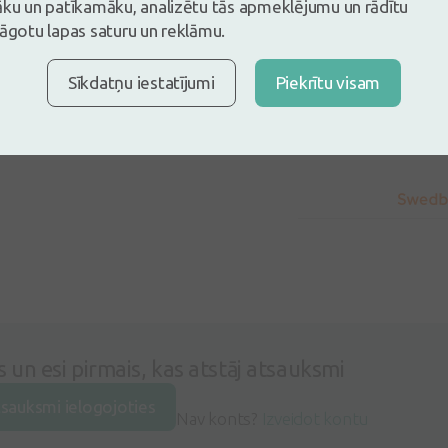
āku un patīkamāku, analizētu tās apmeklējumu un rādītu
lāgotu lapas saturu un reklāmu.
Sastāvs
Sīkdatņu iestatījumi
Piekrītu visam
s un esi pirmais, kas atstāj atsauksmi
tsauksmi ielogojoties
Nav konts?
Izveidot kontu