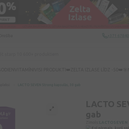
Drošība
+371 6784
ŠODIEN
VITAMĪNI
VISI PRODUKTI
👑ZELTA IZLASE LĪDZ -50👑
🎯
pleksi
LACTO SEVEN Strong kapsulās, 30 gab
LACTO SEV
gab
Zīmols:
LACTOSEVEN
Esi pirmais, kurš s