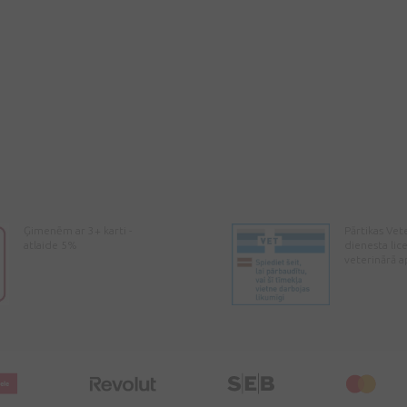
Ģimenēm ar 3+ karti -
Pārtikas Vet
atlaide 5%
dienesta lic
veterinārā a