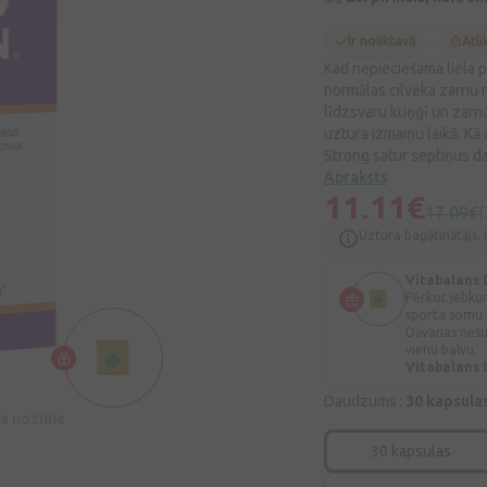
Ir noliktavā
Atli
Kad nepieciešama liela p
normālas cilvēka zarnu m
līdzsvaru kuņģī un zarnā
uztura izmaiņu laikā. Kā
Strong satur septiņus da
Apraksts
11,11€
17,09€
(
Uztura bagātinātājs. 
Vitabalans
Pērkot jebku
sporta somu.
Dāvanas nesu
vienu balvu.
Vitabalans
Daudzums :
30 kapsula
īva nozīme
30 kapsulas