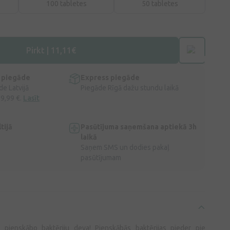
100 tabletes
50 tabletes
Pirkt | 11,11€
 piegāde
Express piegāde
e Latvijā
Piegāde Rīgā dažu stundu laikā
 9,99 €.
Lasīt
tijā
Pasūtījuma saņemšana aptiekā 3h
laikā
Saņem SMS un dodies pakaļ
pasūtījumam
 pienskābo baktēriju deva! Pienskābās baktērijas pieder pie