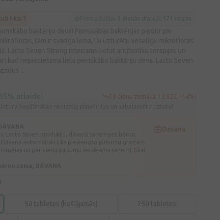
kuši tikai 3
Preci pēdējās
3 dienās
skatījās
171 reizes
ienskābo baktēriju deva! Pienskābās baktērijas pieder pie
ikrofloras, tām ir svarīga loma, lai uzturētu veselīgu mikrofloras
s. Lacto Seven Strong ieteicams lietot antibiotiku terapijas un
 arī kad nepieciešama liela pienskābo baktēriju deva. Lacto Seven
žādus ...
35% atlaide)
30 dienu zemākā: 12,82€ (-14%)
Uztura bagātinātājs neaizstāj pilnvērtīgu un sabalansētu uzturu!
 DĀVANA
Dāvana
ru Lacto Seven produktu, dāvanā saņemsiet bērnu
 Dāvana automātiski tiks pievienota pirkumu grozam.
mmējas un par vienu pirkumu iespējams saņemt tikai
 bērnu soma, DĀVANA
s
50 tabletes (košļājamās)
250 tabletes