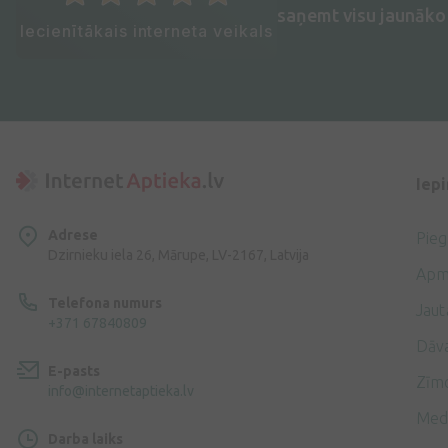
saņemt visu jaunāko 
Iecienītākais interneta veikals
Iep
Adrese
Pie
Dzirnieku iela 26, Mārupe, LV-2167, Latvija
Apm
Telefona numurs
Jaut
+371 67840809
Dāv
E-pasts
Zīmo
info@internetaptieka.lv
Med
Darba laiks