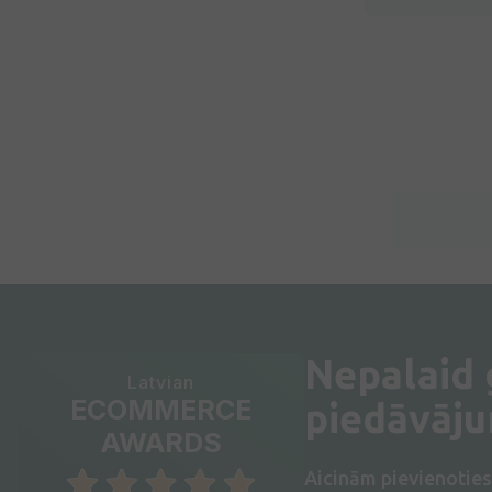
Nepalaid
Latvian
ECOMMERCE
piedāvāj
AWARDS
Aicinām pievienotie