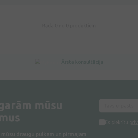
Rāda 0 no
0
produktiem
Ārsta konsultācija
 garām mūsu
umus
Es piekrītu
priv
s mūsu draugu pulkam un pirmajam