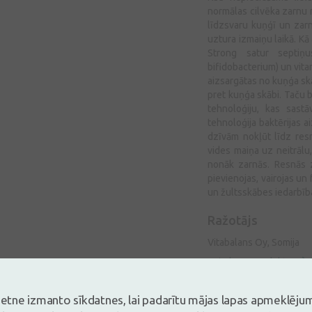
normālas cilvēka zarnu m
līdzsvaru kuņģī un zarn
uztura izmaiņu laikā. Kā
Strong satur septiņu
bifidobacterium) un vita
aizsargātas no kuņģa skā
pret kuņģa skābi. Taču b
tehnoloģiju, kas sast
tehnoloģija baktērijas 
dzīvām nokļūt līdz resn
vides maiņa uz neitrālu,
nonāk zarnās. Resnās z
pievienojas, vairojas un
un žultsskābes iedarbīb
Ražotājs
Vitabalans Oy, Somija
Vairāk par produktu
Lietošana
vietne izmanto sīkdatnes, lai padarītu mājas lapas apmeklēju