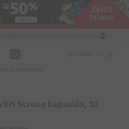
0809
info@internetaptieka.lv
Piegādes informācija
BUJ
LV
Pieslēgties
MAKSĀ TIKAI PUSI🎯
EN Strong kapsulās, 30
niedz vērtējumu