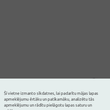
Attēlam ir ilustratīva nozīme
5,59€
Šī vietne izmanto sīkdatnes, lai padarītu mājas lapas
apmeklējumu ērtāku un patīkamāku, analizētu tās
Ir noliktavā
Atlikuši tikai 3
apmeklējumu un rādītu pielāgotu lapas saturu un
Uztura bagātinātājs. Uztura bagātinātājs neaizstāj pilnvērtīgu un