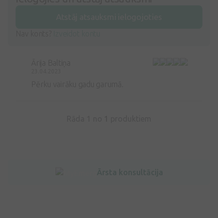
Atstāj atsauksmi ielogojoties
Nav konts?
Izveidot kontu
Ārija Baltiņa
23.04.2023
Pērku vairāku gadu garumā.
Rāda 1 no
1
produktiem
Ārsta konsultācija