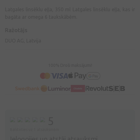
Latgales linsēklu eļļa, 350 ml Latgales linsēklu eļļa, kas ir
bagāta ar omega 6 taukskābēm.
Ražotājs
DUO AG, Latvija
100% Droši maksājumi!
5
Balstoties uz 1 atsauksmēm
Ielogojies un atstāj atsauksmi