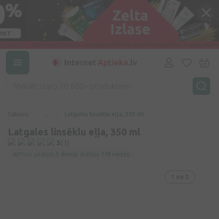
Sākums
...
Latgales linsēklu eļļa, 350 ml
Latgales linsēklu eļļa, 350 ml
5
(1)
Preci pēdējās
3 dienās
skatījās
118 reizes
1
no 2