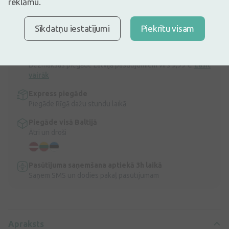
reklāmu.
sabalansētu uzturu!
Latgales linsēklu eļļa, 350 ml Latgales linsēklu eļļa, kas ir bagāta ar
omega 6 taukskābēm.
Sīkdatņu iestatījumi
Piekrītu visam
Apraksts
Ātra bezmaksas piegāde
Bezmaksas piegāde Latvijā pasūtījumiem virs 9,99 €.
Lasīt
vairāk
Express piegāde
Piegāde Rīgā dažu stundu laikā
Piegāde visā Baltijā
Ātri un droši
Pasūtījuma saņemšana aptiekā 3h laikā
Saņem SMS un dodies pakaļ pasūtījumam
Apraksts