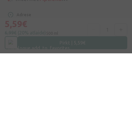
Adrese
Dzirnieku iela 26, Mārupe, LV-2167, Latvija
5,59€
6,99€
(20% atlaide)
500 ml
Telefona numurs
+371 67840809
Pirkt | 5,59€
E-pasts
info@internetaptieka.lv
Darba laiks
Darba dienās: 8:30 – 17:00
Iepirkšanās