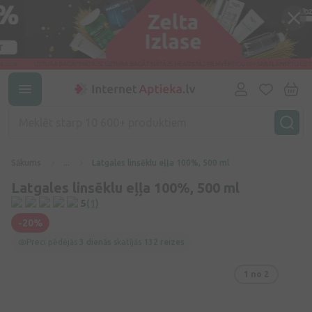
Sākums
...
Latgales linsēklu eļļa 100%, 500 ml
Latgales linsēklu eļļa 100%, 500 ml
5
(1)
-20%
Preci pēdējās
3 dienās
skatījās
132 reizes
1
no 2