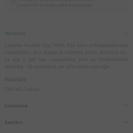
Saņem SMS un dodies pakaļ pasūtījumam
Apraksts
Latgales linsēklu eļļa, 100%. Eļļa satur polinepiesātinātas
taukskābes , tā ir bagāts E vitamīna avots. Ievērojot to ,
ka eļļā ir ļoti labi sabalansēta linol un linolēnskābes
attiecība - tā uzskatāma par alternatīvu zivju eļļai.
Ražotājs
DUO AG, Latvija
Lietošana
Sastāvs