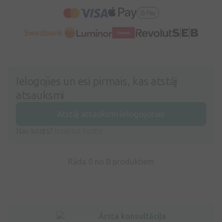
Ielogojies un esi pirmais, kas atstāj
atsauksmi
Atstāj atsauksmi ielogojoties
Nav konts?
Izveidot kontu
Rāda 0 no
0
produktiem
Ārsta konsultācija