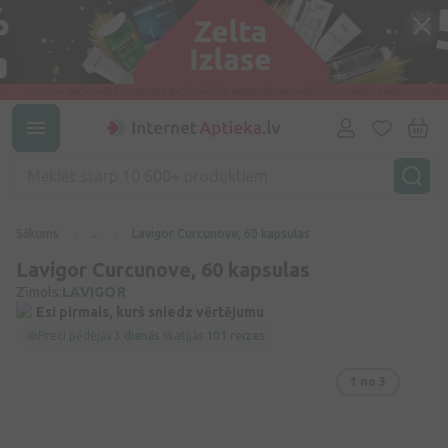
Sākums
...
Lavigor Curcunove, 60 kapsulas
Lavigor Curcunove, 60 kapsulas
Zīmols:
LAVIGOR
Esi pirmais, kurš sniedz vērtējumu
Preci pēdējās
3 dienās
skatījās
101 reizes
1
no 3