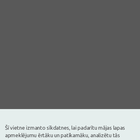
Attēlam ir ilustratīva nozīme
Šī vietne izmanto sīkdatnes, lai padarītu mājas lapas
29,99€
apmeklējumu ērtāku un patīkamāku, analizētu tās