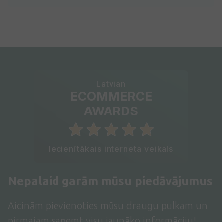
Latvian
ECOMMERCE
AWARDS
Iecienītākais interneta veikals
Nepalaid garām mūsu piedāvājumus
Aicinām pievienoties mūsu draugu pulkam un
pirmajam saņemt visu jaunāko informāciju!