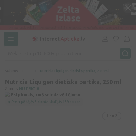
Sākums
...
Nutricia Liquigen diētiskā pārtika, 250 ml
Nutricia Liquigen diētiskā pārtika, 250 ml
Zīmols:
NUTRICIA
Esi pirmais, kurš sniedz vērtējumu
Preci pēdējās
3 dienās
skatījās
159 reizes
1
no 2