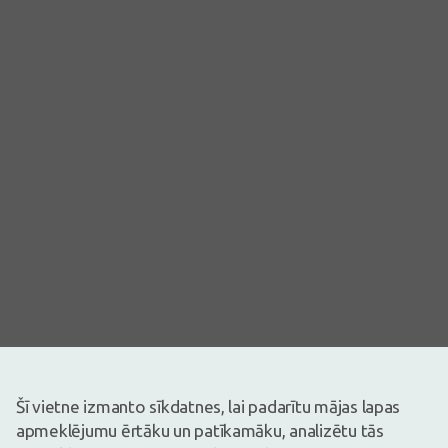
Attēlam ir ilustratīva nozīme
Šī vietne izmanto sīkdatnes, lai padarītu mājas lapas
20,04€
apmeklējumu ērtāku un patīkamāku, analizētu tās