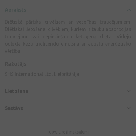
Apraksts
Diētiskā pārtika cilvēkiem ar veselības traucējumiem.
Diētiskai lietošanai cilvēkiem, kuriem ir tauku absorbcijas
traucējumi vai nepieciešama ketogēnā diēta. Vidējo
oglekļa ķēžu triglicerīdu emulsija ar augstu enerģētisko
vērtību.
Ražotājs
SHS International Ltd, Lielbritānija
Lietošana
Sastāvs
100% Droši maksājumi!