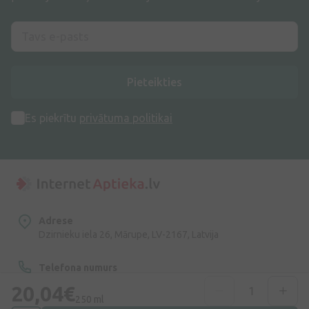
Pieteikties
Es piekrītu
privātuma politikai
Adrese
Dzirnieku iela 26, Mārupe, LV-2167, Latvija
Telefona numurs
+371 67840809
20,04€
250 ml