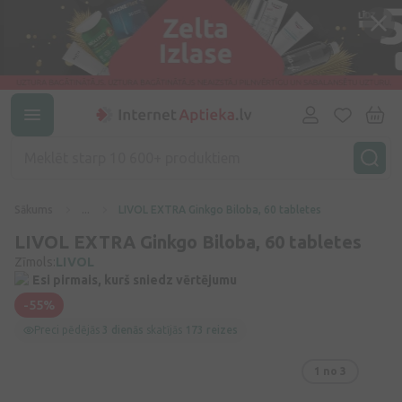
Sākums
...
LIVOL EXTRA Ginkgo Biloba, 60 tabletes
LIVOL EXTRA Ginkgo Biloba, 60 tabletes
Zīmols:
LIVOL
Esi pirmais, kurš sniedz vērtējumu
-55%
Preci pēdējās
3 dienās
skatījās
173 reizes
1
no 3