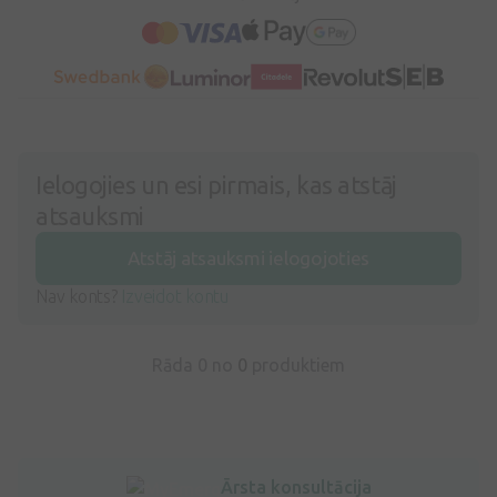
Ielogojies un esi pirmais, kas atstāj
atsauksmi
Atstāj atsauksmi ielogojoties
Nav konts?
Izveidot kontu
Rāda 0 no
0
produktiem
Ārsta konsultācija