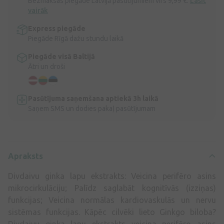
Bezmaksas piegāde Latvijā pasūtījumiem virs 9,99 €.
Lasīt
vairāk
Express piegāde
Piegāde Rīgā dažu stundu laikā
Piegāde visā Baltijā
Ātri un droši
Pasūtījuma saņemšana aptiekā 3h laikā
Saņem SMS un dodies pakaļ pasūtījumam
Apraksts
Divdaivu ginka lapu ekstrakts: Veicina perifēro asins
mikrocirkulāciju; Palīdz saglabāt kognitīvās (izziņas)
funkcijas; Veicina normālas kardiovaskulās un nervu
sistēmas funkcijas. Kāpēc cilvēki lieto Ginkgo biloba?