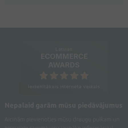
Latvian
ECOMMERCE
AWARDS
Iecienītākais interneta veikals
Nepalaid garām mūsu piedāvājumus
Aicinām pievienoties mūsu draugu pulkam un
pirmajam saņemt visu jaunāko informāciju!