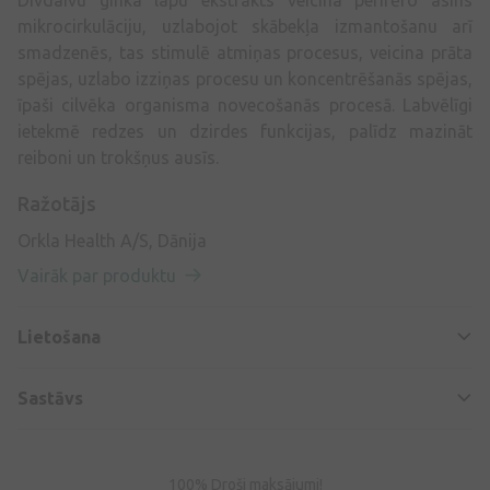
Divdaivu ginka lapu ekstrakts veicina perifēro asins
mikrocirkulāciju, uzlabojot skābekļa izmantošanu arī
smadzenēs, tas stimulē atmiņas procesus, veicina prāta
spējas, uzlabo izziņas procesu un koncentrēšanās spējas,
īpaši cilvēka organisma novecošanās procesā. Labvēlīgi
ietekmē redzes un dzirdes funkcijas, palīdz mazināt
reiboni un trokšņus ausīs.
Ražotājs
Orkla Health A/S, Dānija
Vairāk par produktu
Lietošana
Sastāvs
100% Droši maksājumi!