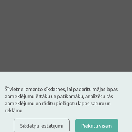
Attēlam ir ilustratīva nozīme
Šī vietne izmanto sīkdatnes, lai padarītu mājas lapas
4,64€
apmeklējumu ērtāku un patīkamāku, analizētu tās
apmeklējumu un rādītu pielāgotu lapas saturu un
Ir noliktavā
Atlicis nedaudz
reklāmu.
Pirms zāļu lietošanas uzmanīgi izlasiet lietošanas instrukciju vai
atbilstošu informāciju uz iepakojuma. Par zāļu lietošanu
konsultēties pie ārsta vai farmaceita.
ZĀĻU NEPAMATOTA LIETOŠANA IR KAITĪGA VESELĪBAI
Sīkdatņu iestatījumi
Piekrītu visam