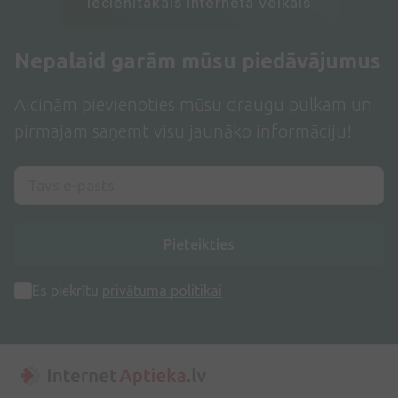
Iecienītākais interneta veikals
Nepalaid garām mūsu piedāvājumus
Aicinām pievienoties mūsu draugu pulkam un
pirmajam saņemt visu jaunāko informāciju!
Pieteikties
Es piekrītu
privātuma politikai