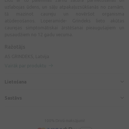
Līdz ar to palēninās zarnu satura pārvietošanās un
uzlabojas ūdens, un sāļu atpakaļuzsūkšanās no zarnām,
tā mazinot caureju un novēršot organisma
atūdeņošanos. Loperamide- Grindeks lieto akūtas
caurejas simptomātiskai ārstēšanai pieaugušajiem un
pusaudžiem no 12 gadu vecuma.
Ražotājs
AS GRINDEKS, Latvija
Vairāk par produktu
Lietošana
Sastāvs
100% Droši maksājumi!