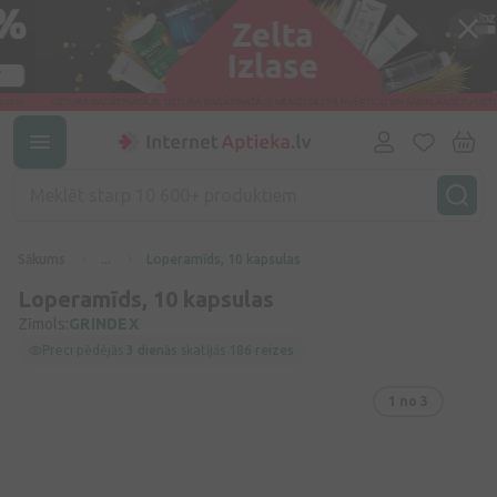
Sākums
...
Loperamīds, 10 kapsulas
Loperamīds, 10 kapsulas
Zīmols:
GRINDEX
Preci pēdējās
3 dienās
skatījās
186 reizes
1
no 3