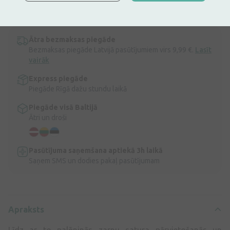
Loperamide-Grindeks ir pretcaurejas līdzeklis, kas nomāc zarnu
muskulatūras kustības.
Apraksts
Ātra bezmaksas piegāde
Bezmaksas piegāde Latvijā pasūtījumiem virs 9,99 €.
Lasīt
vairāk
Express piegāde
Piegāde Rīgā dažu stundu laikā
Piegāde visā Baltijā
Ātri un droši
Pasūtījuma saņemšana aptiekā 3h laikā
Saņem SMS un dodies pakaļ pasūtījumam
Apraksts