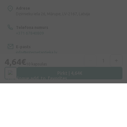
Adrese
Dzirnieku iela 26, Mārupe, LV-2167, Latvija
Telefona numurs
+371 67840809
E-pasts
info@internetaptieka.lv
4,64€
10 kapsulas
Darba laiks
Darba dienās: 8:30 – 17:00
Pirkt | 4,64€
Iepirkšanās
Piegāde