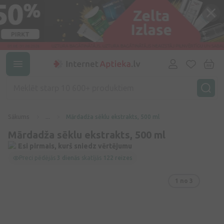
Sākums
...
Mārdadža sēklu ekstrakts, 500 ml
Mārdadža sēklu ekstrakts, 500 ml
Esi pirmais, kurš sniedz vērtējumu
Preci pēdējās
3 dienās
skatījās
122 reizes
1
no 3