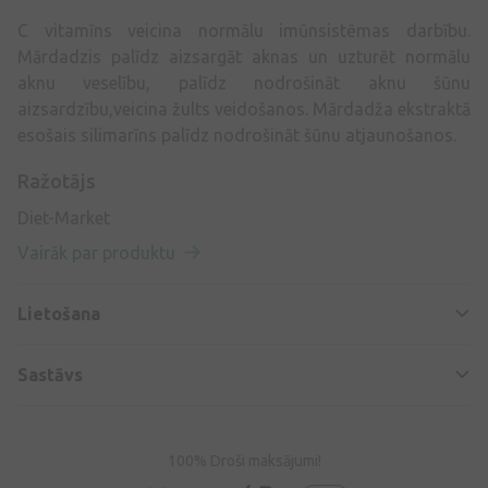
C vitamīns veicina normālu imūnsistēmas darbību.
Mārdadzis palīdz aizsargāt aknas un uzturēt normālu
aknu veselību, palīdz nodrošināt aknu šūnu
aizsardzību,veicina žults veidošanos. Mārdadža ekstraktā
esošais silimarīns palīdz nodrošināt šūnu atjaunošanos.
Ražotājs
Diet-Market
Vairāk par produktu
Lietošana
Sastāvs
100% Droši maksājumi!