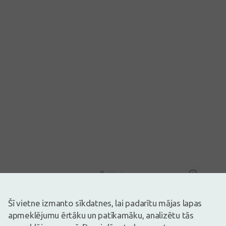
Attēlam ir ilustratīva nozīme
15,29€
Šī vietne izmanto sīkdatnes, lai padarītu mājas lapas
apmeklējumu ērtāku un patīkamāku, analizētu tās
Ir noliktavā
Atlikuši tikai 15