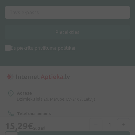
Pieteikties
Es piekrītu
privātuma politikai
Adrese
Dzirnieku iela 26, Mārupe, LV-2167, Latvija
Telefona numurs
+371 67840809
15,29€
500 ml
E-pasts