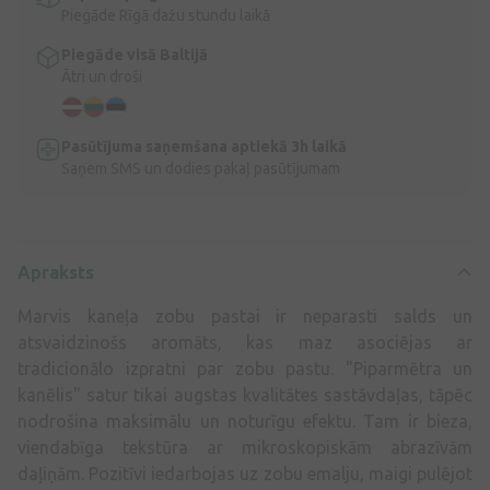
Piegāde Rīgā dažu stundu laikā
Piegāde visā Baltijā
Ātri un droši
Pasūtījuma saņemšana aptiekā 3h laikā
Saņem SMS un dodies pakaļ pasūtījumam
Apraksts
Marvis kaneļa zobu pastai ir neparasti salds un
atsvaidzinošs aromāts, kas maz asociējas ar
tradicionālo izpratni par zobu pastu. "Piparmētra un
kanēlis" satur tikai augstas kvalitātes sastāvdaļas, tāpēc
nodrošina maksimālu un noturīgu efektu. Tam ir bieza,
viendabīga tekstūra ar mikroskopiskām abrazīvām
daļiņām. Pozitīvi iedarbojas uz zobu emalju, maigi pulējot