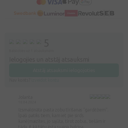
5
Balstoties uz 1 atsauksmēm
Ielogojies un atstāj atsauksmi
Atstāj atsauksmi ielogojoties
Nav konts?
Izveidot kontu
Jolanta
10.04.2024
Izsmalcināta pasta zobu tīrīšanas ''gardēžiem''.
Īpaši patiks tiem, kam iet pie sirds
kanēļmaizītes, jo sajūta, tīrot zobus, tiešām ir
tāda, it kā tiktu ēsta svaiga bulciņa.