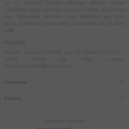
to un novēršot kariesa attīstību, efektīvi noņem
zobakmeni, aptur baktēriju vairošanos mutē, atsvaidzina
elpu. Pateicoties celulozes sveķu klātbūtnei šajā zobu
pastā, tā neizžūst un neizdalās, tāpēc kalpos pēc iespējas
ilgāk.
Ražotājs
Marvis - Ludovico Martelli spa, Via Faentina n.169/12 -
50014 Fiesole (FI), Itālija, e-pasts:
ludovico_martelli@proraso.com
Lietošana
Sastāvs
100% Droši maksājumi!