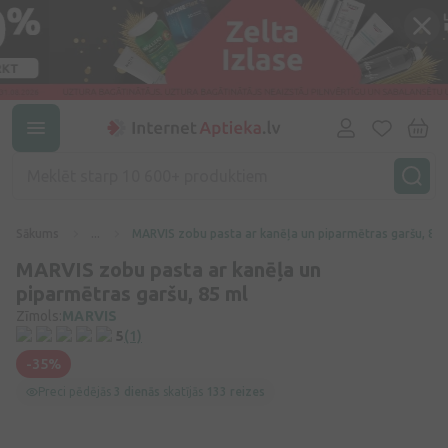
Sākums
...
MARVIS zobu pasta ar kanēļa un piparmētras garšu, 85 
MARVIS zobu pasta ar kanēļa un
piparmētras garšu, 85 ml
Zīmols:
MARVIS
5
(1)
-35%
Preci pēdējās
3 dienās
skatījās
133 reizes