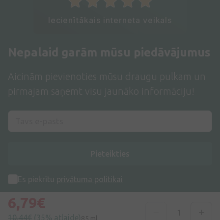
Iecienītākais interneta veikals
Nepalaid garām mūsu piedāvājumus
Aicinām pievienoties mūsu draugu pulkam un
pirmajam saņemt visu jaunāko informāciju!
Pieteikties
Es piekrītu
privātuma politikai
6,79€
10,44€
(35% atlaide)
85 ml