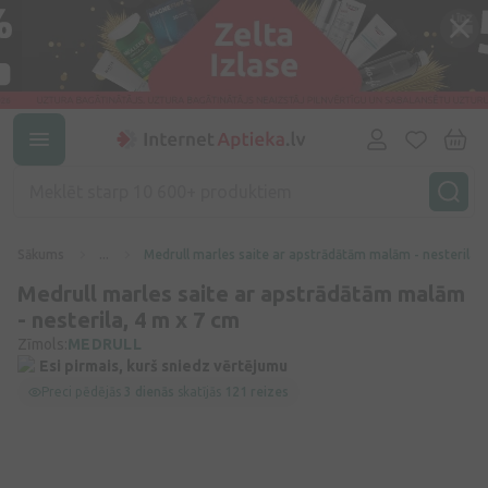
Sākums
...
Medrull marles saite ar apstrādātām
Medrull marles saite ar apstrādātām malām
- nesterila, 4 m x 7 cm
Zīmols:
MEDRULL
Esi pirmais, kurš sniedz vērtējumu
Preci pēdējās
3 dienās
skatījās
121 reizes