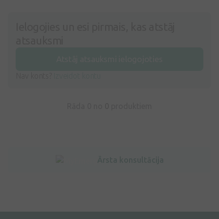
Ielogojies un esi pirmais, kas atstāj
atsauksmi
Atstāj atsauksmi ielogojoties
Nav konts?
Izveidot kontu
Rāda 0 no
0
produktiem
Ārsta konsultācija