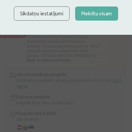
Ir noliktavā
Atlicis nedaudz
Marles saite nesterila ar apstrādātām malām. 4 m x 7 cm
Sīkdatņu iestatījumi
Piekrītu visam
Apraksts
Lego DĀVANA
Dāvana
Iegādājoties bērnu preces 49€ vērtībā,
DĀVANĀ iegūsiet Lego Minifigures mazo
Dāvana no 49€
dzīvnieku tematikas figūriņu. Dāvana
automātiski tiks pievienota pirkumu
grozam. Dāvanas nesummējas un par vienu
pirkumu iespējams saņemt tikai vienu
dāvanu. ! DĀVANU SKAITS IR IEROBEŽOTS!
Back To School DĀVANA
Ātra bezmaksas piegāde
Bezmaksas piegāde Latvijā pasūtījumiem virs 9,99 €.
Lasīt
vairāk
Express piegāde
Piegāde Rīgā dažu stundu laikā
Piegāde visā Baltijā
Ātri un droši