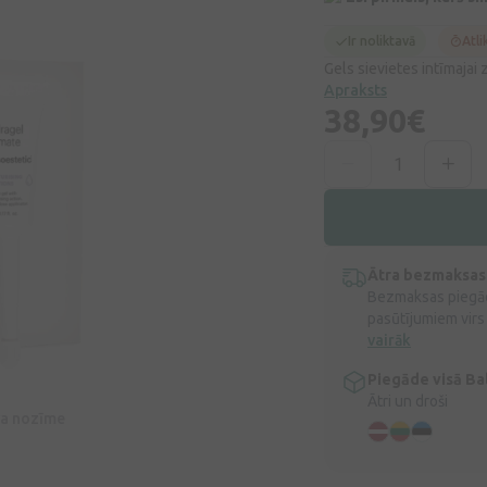
Ir noliktavā
Atli
Gels sievietes intīmajai 
Apraksts
38,90€
Ātra bezmaksas
Bezmaksas piegād
pasūtījumiem virs
vairāk
Piegāde visā Bal
Ātri un droši
īva nozīme