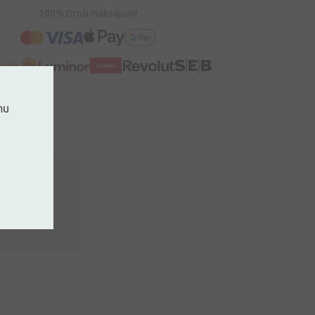
100% Droši maksājumi!
mu