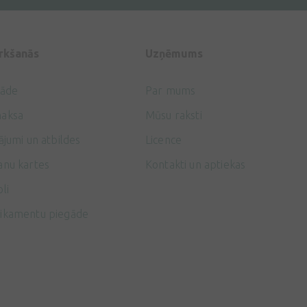
irkšanās
Uzņēmums
gāde
Par mums
aksa
Mūsu raksti
ājumi un atbildes
Licence
anu kartes
Kontakti un aptiekas
li
ikamentu piegāde