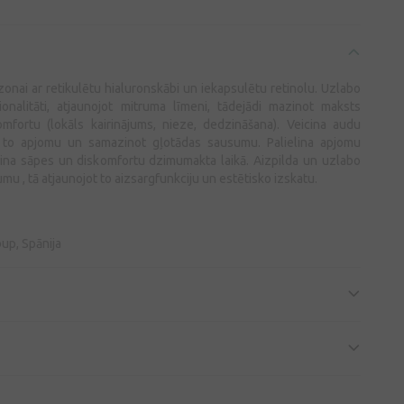
 zonai ar retikulētu hialuronskābi un iekapsulētu retinolu. Uzlabo
onalitāti, atjaunojot mitruma līmeni, tādejādi mazinot maksts
omfortu (lokāls kairinājums, nieze, dedzināšana). Veicina audu
ot to apjomu un samazinot gļotādas sausumu. Palielina apjomu
na sāpes un diskomfortu dzimumakta laikā. Aizpilda un uzlabo
mu , tā atjaunojot to aizsargfunkciju un estētisko izskatu.
up, Spānija