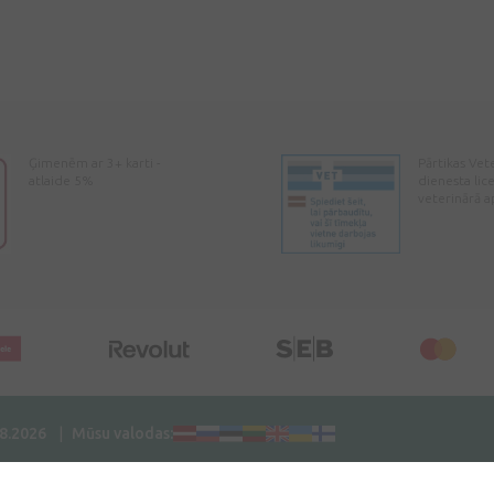
Ģimenēm ar 3+ karti -
Pārtikas Vet
atlaide 5%
dienesta lic
veterinārā a
08.2026
Mūsu valodas: