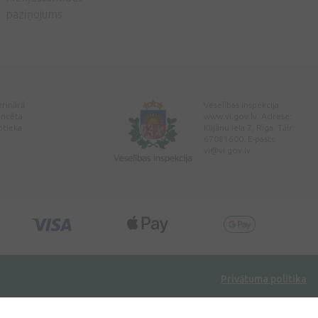
paziņojums
erinārā
Veselības inspekcija
encēta
www.vi.gov.lv. Adrese:
ptieka
Klijānu iela 7, Rīga. Tālr:
67081600. E-pasts:
vi@vi.gov.lv
Privātuma politika