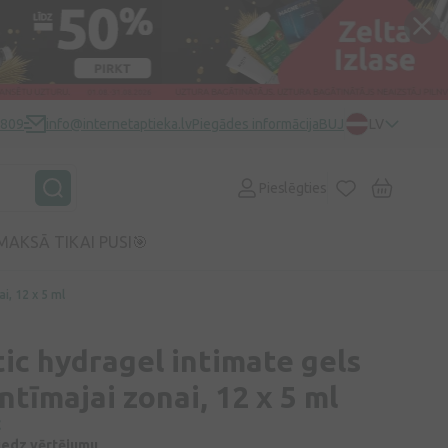
0809
info@internetaptieka.lv
Piegādes informācija
BUJ
LV
Pieslēgties
MAKSĀ TIKAI PUSI🎯
i, 12 x 5 ml
ic hydragel intimate gels
ntīmajai zonai, 12 x 5 ml
C
niedz vērtējumu