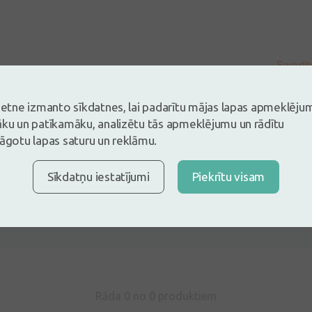
vietne izmanto sīkdatnes, lai padarītu mājas lapas apmeklēju
āku un patīkamāku, analizētu tās apmeklējumu un rādītu
lāgotu lapas saturu un reklāmu.
Sīkdatņu iestatījumi
Piekrītu visam
s un esi pirmais, kas atstāj atsauksmi
tsauksmi ielogojoties
Nav konts?
Izveidot kontu
Rāda 0 no
0
produktiem