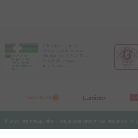
Zāļu Valsts aģentūra
www.zva.gov.lv Adrese:
Jersikas iela 15, Rīga. Tālr:
67078424. E-pasts:
info@zva.gov.lv
© 2026 InternetAptieka
Mājas lapa pēdējo reizi atjaunota: 07.