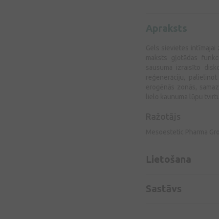
Apraksts
Gels sievietes intīmajai
maksts gļotādas funkci
sausuma izraisīto disk
reģenerāciju, palielin
erogēnās zonās, samazi
lielo kaunuma lūpu tvirtu
Ražotājs
Mesoestetic Pharma Gro
Lietošana
Sastāvs