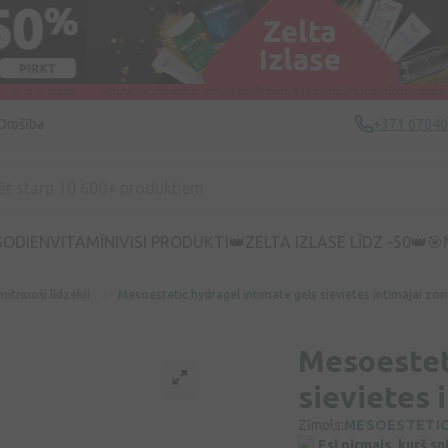
Drošība
+371 6784
ŠODIEN
VITAMĪNI
VISI PRODUKTI
👑ZELTA IZLASE LĪDZ -50👑
🎯
mitrinoši līdzekļi
Mesoestetic hydragel intimate gels sievietes intīmajai zona
Mesoestet
sievietes i
Zīmols:
MESOESTETI
Esi pirmais, kurš s