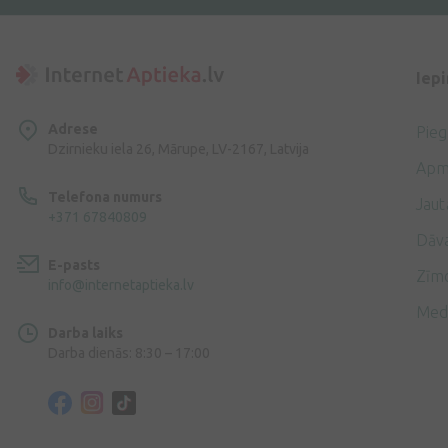
Iep
Adrese
Pie
Dzirnieku iela 26, Mārupe, LV-2167, Latvija
Apm
Telefona numurs
Jaut
+371 67840809
Dāv
E-pasts
Zīmo
info@internetaptieka.lv
Med
Darba laiks
Darba dienās: 8:30 – 17:00