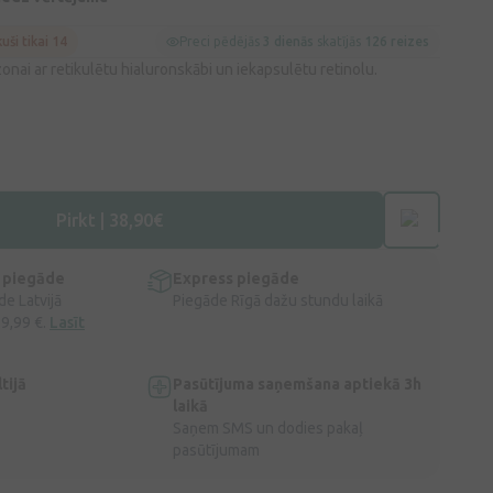
kuši tikai 14
Preci pēdējās
3 dienās
skatījās
126 reizes
zonai ar retikulētu hialuronskābi un iekapsulētu retinolu.
Pirkt | 38,90€
 piegāde
Express piegāde
e Latvijā
Piegāde Rīgā dažu stundu laikā
 9,99 €.
Lasīt
tijā
Pasūtījuma saņemšana aptiekā 3h
laikā
Saņem SMS un dodies pakaļ
pasūtījumam