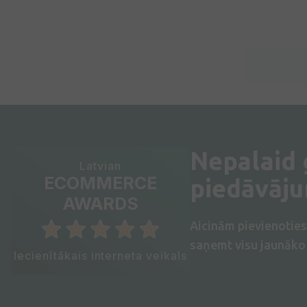
Nepalaid
Latvian
ECOMMERCE
piedāvāj
AWARDS
Aicinām pievienotie
saņemt visu jaunāko 
Iecienītākais interneta veikals