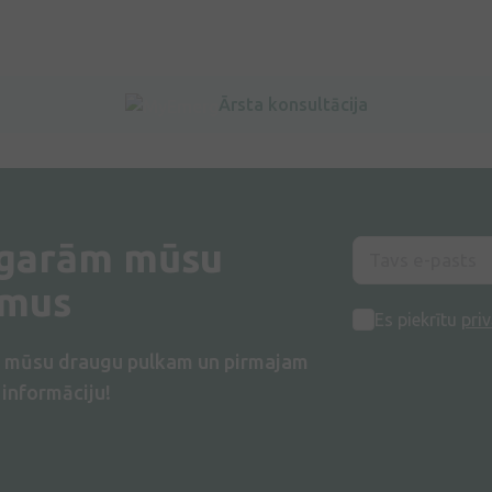
Ārsta konsultācija
 garām mūsu
umus
Es piekrītu
priv
s mūsu draugu pulkam un pirmajam
informāciju!