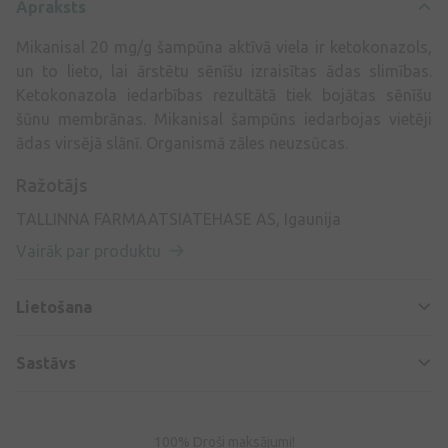
Apraksts
Mikanisal 20 mg/g šampūna aktīvā viela ir ketokonazols,
un to lieto, lai ārstētu sēnīšu izraisītas ādas slimības.
Ketokonazola iedarbības rezultātā tiek bojātas sēnīšu
šūnu membrānas. Mikanisal šampūns iedarbojas vietēji
ādas virsējā slānī. Organismā zāles neuzsūcas.
Ražotājs
TALLINNA FARMAATSIATEHASE AS, Igaunija
Vairāk par produktu
Lietošana
Sastāvs
100% Droši maksājumi!