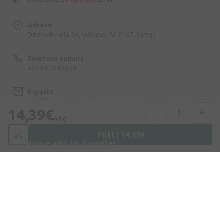
Adrese
Dzirnieku iela 26, Mārupe, LV-2167, Latvija
Telefona numurs
+371 67840809
E-pasts
info@internetaptieka.lv
14,39€
60 g
Darba laiks
Pirkt | 14,39€
Darba dienās: 8:30 – 17:00
Iepirkšanās