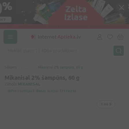
Sākums
...
Mikanisal 2% šampūns, 60 g
Mikanisal 2% šampūns, 60 g
Zīmols:
MIKANISAL
Preci pēdējās
3 dienās
skatījās
131 reizes
1
no 6