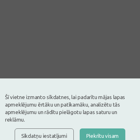
Attēlam ir ilustratīva nozīme
Šī vietne izmanto sīkdatnes, lai padarītu mājas lapas
14,39€
apmeklējumu ērtāku un patīkamāku, analizētu tās
apmeklējumu un rādītu pielāgotu lapas saturu un
Ir noliktavā
Atlikuši tikai 18
reklāmu.
Pirms zāļu lietošanas uzmanīgi izlasiet lietošanas instrukciju vai
atbilstošu informāciju uz iepakojuma. Par zāļu lietošanu
konsultēties pie ārsta vai farmaceita.
ZĀĻU NEPAMATOTA LIETOŠANA IR KAITĪGA VESELĪBAI
Sīkdatņu iestatījumi
Piekrītu visam