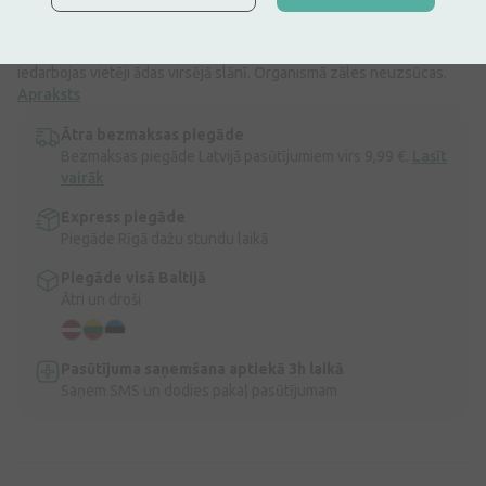
Mikanisal 20 mg/g šampūna aktīvā viela ir ketokonazols, un to lieto,
lai ārstētu sēnīšu izraisītas ādas slimības. Ketokonazola iedarbības
rezultātā tiek bojātas sēnīšu šūnu membrānas. Mikanisal šampūns
iedarbojas vietēji ādas virsējā slānī. Organismā zāles neuzsūcas.
Apraksts
Ātra bezmaksas piegāde
Bezmaksas piegāde Latvijā pasūtījumiem virs 9,99 €.
Lasīt
vairāk
Express piegāde
Piegāde Rīgā dažu stundu laikā
Piegāde visā Baltijā
Ātri un droši
Pasūtījuma saņemšana aptiekā 3h laikā
Saņem SMS un dodies pakaļ pasūtījumam