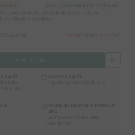
kuši tikai 3
Preci pēdējās
3 dienās
skatījās
118 reizes
raskaņas repelenta ierīce putekļu ērcītes, viena no
erģiju cēloņiem, atbaidīšanai.
20% atlaide)
30 dienu zemākā: 33,13€ (-6%)
Pirkt | 31,18€
 piegāde
Express piegāde
e Latvijā
Piegāde Rīgā dažu stundu laikā
 9,99 €.
Lasīt
tijā
Pasūtījuma saņemšana aptiekā 3h
laikā
Saņem SMS un dodies pakaļ
pasūtījumam