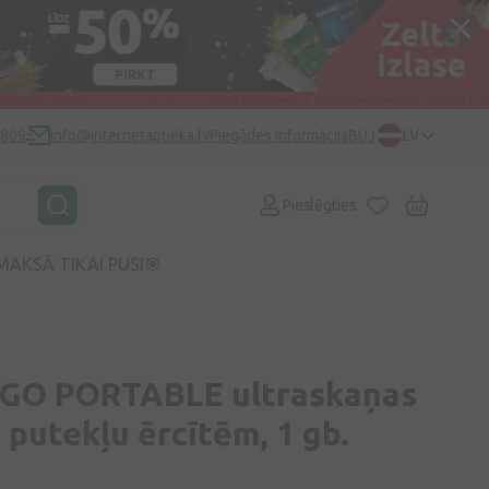
0809
info@internetaptieka.lv
Piegādes informācija
BUJ
LV
Pieslēgties
MAKSĀ TIKAI PUSI🎯
GO PORTABLE ultraskaņas
t putekļu ērcītēm, 1 gb.