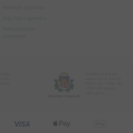
Veselības inspekcija
Zāļu Valsts aģentūra
Piekļūstamības
paziņojums
erinārā
Veselības inspekcija
encēta
www.vi.gov.lv. Adrese:
ptieka
Klijānu iela 7, Rīga. Tālr:
67081600. E-pasts:
vi@vi.gov.lv