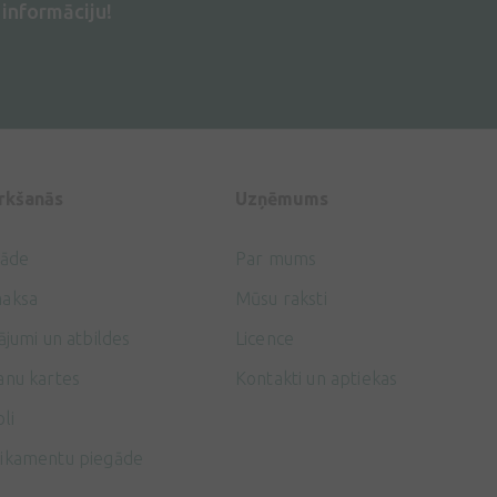
informāciju!
irkšanās
Uzņēmums
gāde
Par mums
aksa
Mūsu raksti
ājumi un atbildes
Licence
anu kartes
Kontakti un aptiekas
li
ikamentu piegāde