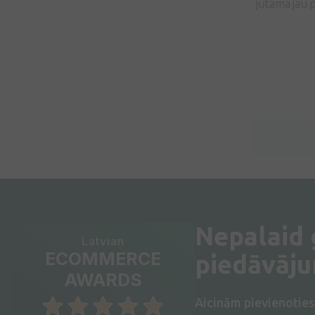
jūtama jau 
Nepalaid
Latvian
ECOMMERCE
piedāvāj
AWARDS
Aicinām pievienotie