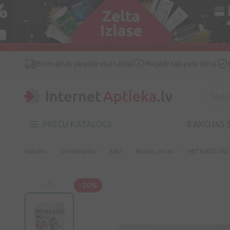
Bezmaksas piegāde visā Latvijā
Piegāde tajā pašā dienā
PREČU KATALOGS
🔖AKCIJAS 
Sākums
Veterinārija
Kaķi
Blusas, ērces
MITELESS GO P
-20%