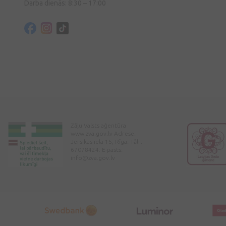
Darba dienās: 8:30 – 17:00
Zāļu Valsts aģentūra
www.zva.gov.lv Adrese:
Jersikas iela 15, Rīga. Tālr:
67078424. E-pasts:
info@zva.gov.lv