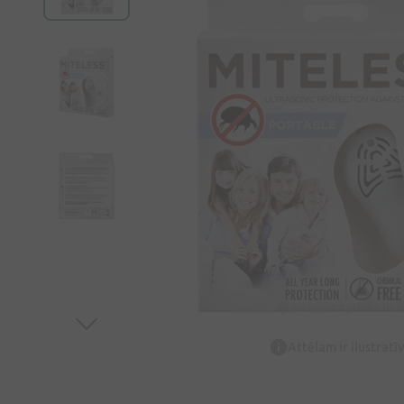
Attēlam ir ilustrat