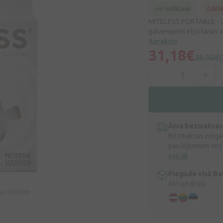
Ir noliktavā
Atli
MITELESS PORTABLE - Ult
galvenajiem elpošanas al
Apraksts
31,18€
38,98€
(
Ātra bezmaksas
Bezmaksas piegād
pasūtījumiem virs
vairāk
Piegāde visā Bal
Ātri un droši
īva nozīme