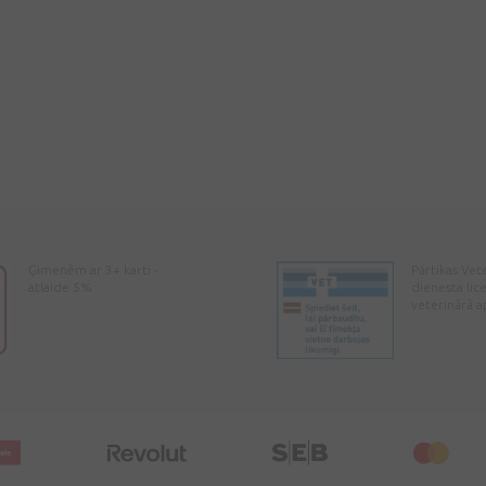
Ģimenēm ar 3+ karti -
Pārtikas Vet
atlaide 5%
dienesta lic
veterinārā a