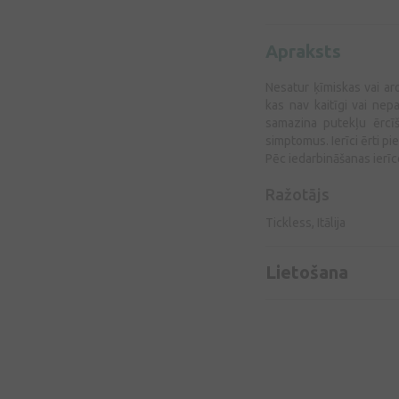
Apraksts
Nesatur ķīmiskas vai ar
kas nav kaitīgi vai nep
samazina putekļu ērcīš
simptomus. Ierīci ērti pi
Pēc iedarbināšanas ierīc
Ražotājs
Tickless, Itālija
Lietošana