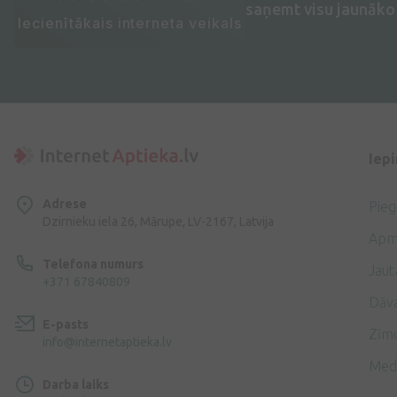
saņemt visu jaunāko 
Iecienītākais interneta veikals
Iep
Adrese
Pie
Dzirnieku iela 26, Mārupe, LV-2167, Latvija
Apm
Telefona numurs
Jaut
+371 67840809
Dāv
E-pasts
Zīmo
info@internetaptieka.lv
Med
Darba laiks