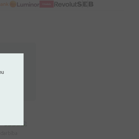
mu
iedarbība