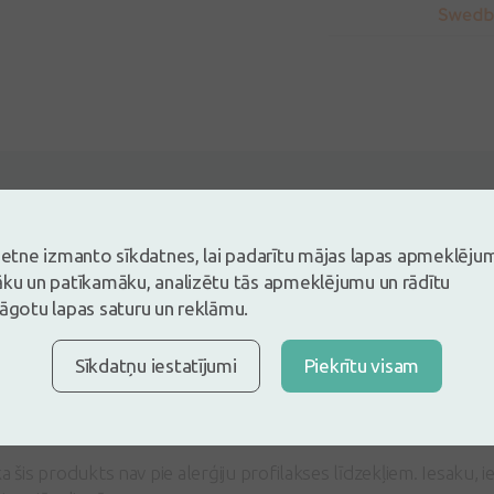
5
Balstoties uz 1 atsauksmēm
es un atstāj atsauksmi
vietne izmanto sīkdatnes, lai padarītu mājas lapas apmeklēju
āku un patīkamāku, analizētu tās apmeklējumu un rādītu
tsauksmi ielogojoties
lāgotu lapas saturu un reklāmu.
Nav konts?
Izveidot kontu
Sīkdatņu iestatījumi
Piekrītu visam
a
31.05.2023
a šis produkts nav pie alerģiju profilakses līdzekļiem. Iesaku, 