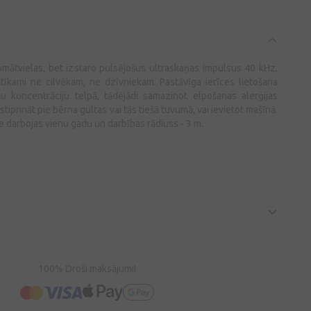
omātvielas, bet izstaro pulsējošus ultraskaņas impulsus 40 kHz,
atīkami ne cilvēkam, ne dzīvniekam. Pastāvīga ierīces lietošana
u koncentrāciju telpā, tādējādi samazinot elpošanas alerģijas
estiprināt pie bērna gultas vai tās tiešā tuvumā, vai ievietot mašīnā.
e darbojas vienu gadu un darbības rādiuss - 3 m.
100% Droši maksājumi!