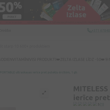
Drošība
+371 6784
ŠODIEN
VITAMĪNI
VISI PRODUKTI
👑ZELTA IZLASE LĪDZ -50👑
🎯
ORTABLE ultraskaņas ierīce pret putekļu ērcītēm, 1 gb.
MITELESS 
ierīce pre
5
(1)