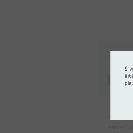
Ielogoji
Šī 
ērt
Atstāj a
pie
Evita Stang
Pārsteidz, k