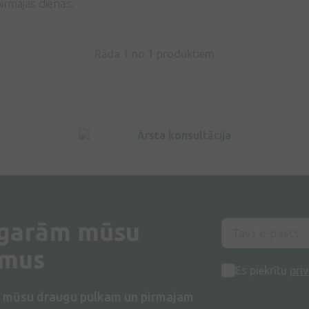
pirmajās dienās.
Rāda 1 no
1
produktiem
Ārsta konsultācija
 garām mūsu
umus
Es piekrītu
priv
s mūsu draugu pulkam un pirmajam