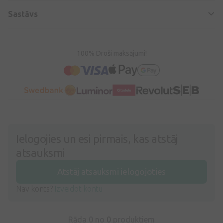
Sastāvs
100% Droši maksājumi!
Ielogojies un esi pirmais, kas atstāj
atsauksmi
Atstāj atsauksmi ielogojoties
Nav konts?
Izveidot kontu
Rāda 0 no
0
produktiem