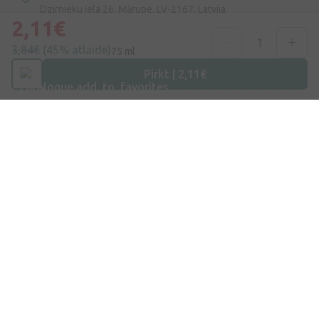
Dzirnieku iela 26, Mārupe, LV-2167, Latvija
2,11€
Telefona numurs
3,84€
(45% atlaide)
75 ml
+371 67840809
Pirkt | 2,11€
E-pasts
info@internetaptieka.lv
Darba laiks
Darba dienās: 8:30 – 17:00
Iepirkšanās
Piegāde
Apmaksa