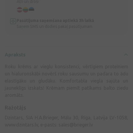
Ātri un droši
Pasūtījuma saņemšana aptiekā 3h laikā
Saņem SMS un dodies pakaļ pasūtījumam
Apraksts
Roku krēms ar vieglu konsistenci, vērtīgiem proteīniem
un hialuronskābi novērš roku sausumu un padara to ādu
elastīgāku un gludāku. Komfortabla viegla sajūta un
jauneklīgs izskats! Krēmam piemīt patīkams balto ziedu
aromāts.
Ražotājs
Dzintars, SIA H.A.Brieger, Mālu 30, Rīga, Latvija LV-1058,
www.dzintars.lv, e-pasts:
sales@brieger.lv