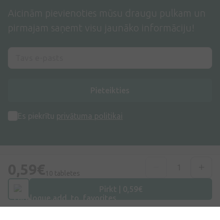
Aicinām pievienoties mūsu draugu pulkam un
pirmajam saņemt visu jaunāko informāciju!
Pieteikties
Es piekrītu
privātuma politikai
0,59€
10 tabletes
Pirkt | 0,59€
Adrese
Dzirnieku iela 26, Mārupe, LV-2167, Latvija