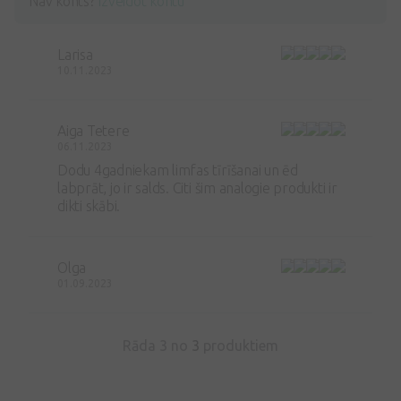
Nav konts?
Izveidot kontu
Larisa
10.11.2023
Aiga Tetere
06.11.2023
Dodu 4gadniekam limfas tīrīšanai un ēd
labprāt, jo ir salds. Citi šim analogie produkti ir
dikti skābi.
Olga
01.09.2023
Rāda 3 no
3
produktiem