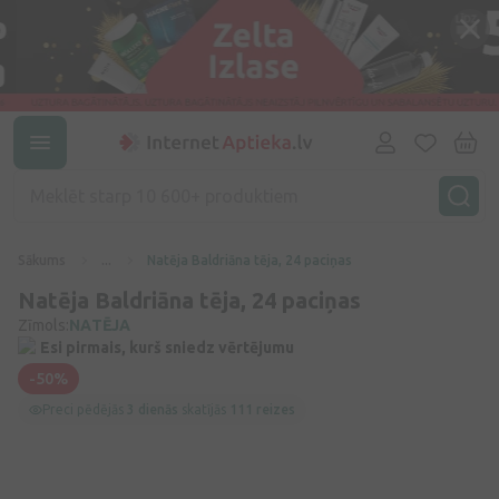
Sākums
...
Natēja Baldriāna tēja, 24 paciņas
Natēja Baldriāna tēja, 24 paciņas
Zīmols:
NATĒJA
Esi pirmais, kurš sniedz vērtējumu
-50%
Preci pēdējās
3 dienās
skatījās
111 reizes