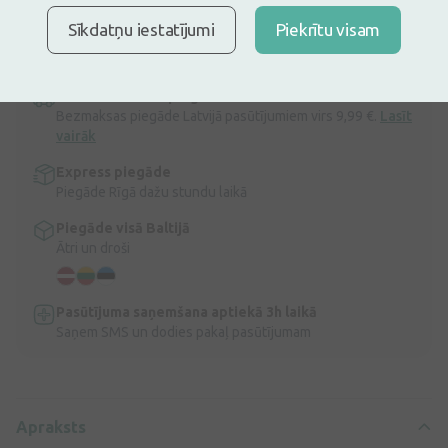
Ir noliktavā
Atlicis nedaudz
Sīkdatņu iestatījumi
Piekrītu visam
Natēja Baldriāna tēja, 24 paciņas
Apraksts
Ātra bezmaksas piegāde
Bezmaksas piegāde Latvijā pasūtījumiem virs 9,99 €.
Lasīt
vairāk
Express piegāde
Piegāde Rīgā dažu stundu laikā
Piegāde visā Baltijā
Ātri un droši
Pasūtījuma saņemšana aptiekā 3h laikā
Saņem SMS un dodies pakaļ pasūtījumam
Apraksts