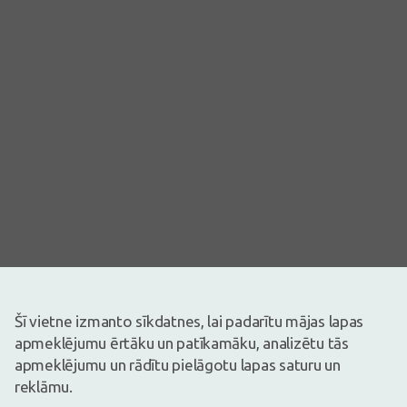
Šī vietne izmanto sīkdatnes, lai padarītu mājas lapas
apmeklējumu ērtāku un patīkamāku, analizētu tās
Attēlam ir ilustratīva nozīme
apmeklējumu un rādītu pielāgotu lapas saturu un
1,69€
3,39€
(50% atlaide)
reklāmu.
30 dienu zemākā: 1,63€ (+4%)