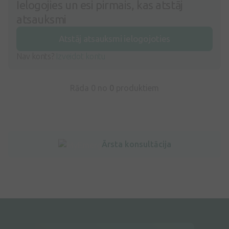
Ielogojies un esi pirmais, kas atstāj
atsauksmi
Atstāj atsauksmi ielogojoties
Nav konts?
Izveidot kontu
Rāda 0 no
0
produktiem
Ārsta konsultācija