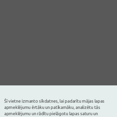
Šī vietne izmanto sīkdatnes, lai padarītu mājas lapas
Attēlam ir ilustratīva nozīme
apmeklējumu ērtāku un patīkamāku, analizētu tās
1,68€
apmeklējumu un rādītu pielāgotu lapas saturu un
4,19€
(60% atlaide)