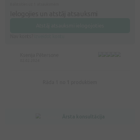
Balstoties uz 1 atsauksmēm
Ielogojies un atstāj atsauksmi
Atstāj atsauksmi ielogojoties
Nav konts?
Izveidot kontu
Ksenija Pētersone
02.02.2024
Rāda 1 no
1
produktiem
Ārsta konsultācija