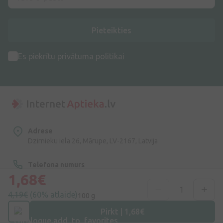
Pieteikties
Es piekrītu
privātuma politikai
Adrese
Dzirnieku iela 26, Mārupe, LV-2167, Latvija
Telefona numurs
+371 67840809
1,68€
4,19€
(60% atlaide)
100 g
E-pasts
info@internetaptieka.lv
Pirkt | 1,68€