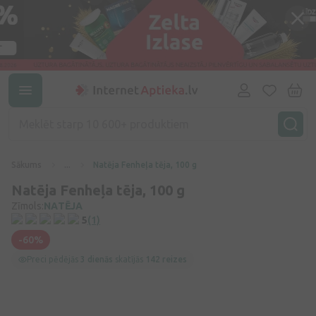
Sākums
...
Natēja Fenheļa tēja, 100 g
Natēja Fenheļa tēja, 100 g
Zīmols:
NATĒJA
5
(1)
-60%
Preci pēdējās
3 dienās
skatījās
142 reizes