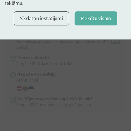
reklāmu.
30 dienu zemākā: 1,76€ (-5%)
Ir noliktavā
Atlicis nedaudz
Sīkdatņu iestatījumi
Piekrītu visam
Natēja Fenheļa tēja, 100 g
Apraksts
Ātra bezmaksas piegāde
Bezmaksas piegāde Latvijā pasūtījumiem virs 9,99 €.
Lasīt
vairāk
Express piegāde
Piegāde Rīgā dažu stundu laikā
Piegāde visā Baltijā
Ātri un droši
Pasūtījuma saņemšana aptiekā 3h laikā
Saņem SMS un dodies pakaļ pasūtījumam